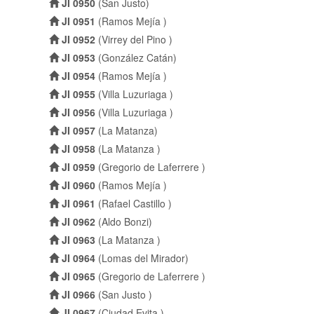
JI 0950
(San Justo)
JI 0951
(Ramos Mejía )
JI 0952
(Virrey del Pino )
JI 0953
(González Catán)
JI 0954
(Ramos Mejía )
JI 0955
(Villa Luzuriaga )
JI 0956
(Villa Luzuriaga )
JI 0957
(La Matanza)
JI 0958
(La Matanza )
JI 0959
(Gregorio de Laferrere )
JI 0960
(Ramos Mejía )
JI 0961
(Rafael Castillo )
JI 0962
(Aldo Bonzi)
JI 0963
(La Matanza )
JI 0964
(Lomas del Mirador)
JI 0965
(Gregorio de Laferrere )
JI 0966
(San Justo )
JI 0967
(Ciudad Evita )