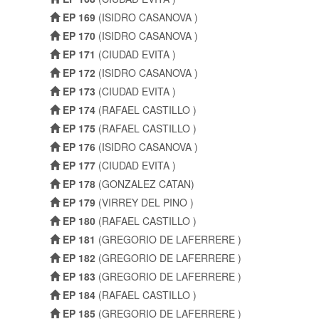
EP 169
(ISIDRO CASANOVA )
EP 170
(ISIDRO CASANOVA )
EP 171
(CIUDAD EVITA )
EP 172
(ISIDRO CASANOVA )
EP 173
(CIUDAD EVITA )
EP 174
(RAFAEL CASTILLO )
EP 175
(RAFAEL CASTILLO )
EP 176
(ISIDRO CASANOVA )
EP 177
(CIUDAD EVITA )
EP 178
(GONZALEZ CATAN)
EP 179
(VIRREY DEL PINO )
EP 180
(RAFAEL CASTILLO )
EP 181
(GREGORIO DE LAFERRERE )
EP 182
(GREGORIO DE LAFERRERE )
EP 183
(GREGORIO DE LAFERRERE )
EP 184
(RAFAEL CASTILLO )
EP 185
(GREGORIO DE LAFERRERE )