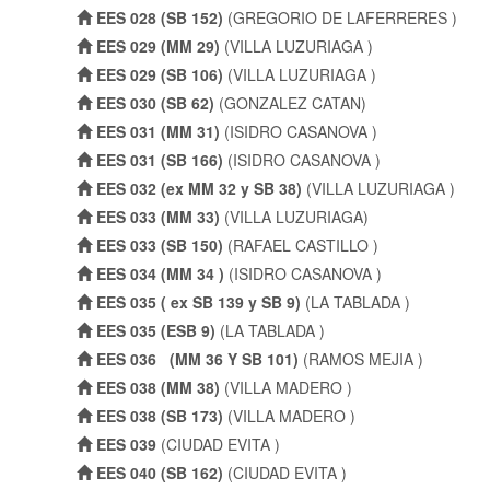
EES 028 (SB 152)
(GREGORIO DE LAFERRERES )
EES 029 (MM 29)
(VILLA LUZURIAGA )
EES 029 (SB 106)
(VILLA LUZURIAGA )
EES 030 (SB 62)
(GONZALEZ CATAN)
EES 031 (MM 31)
(ISIDRO CASANOVA )
EES 031 (SB 166)
(ISIDRO CASANOVA )
EES 032 (ex MM 32 y SB 38)
(VILLA LUZURIAGA )
EES 033 (MM 33)
(VILLA LUZURIAGA)
EES 033 (SB 150)
(RAFAEL CASTILLO )
EES 034 (MM 34 )
(ISIDRO CASANOVA )
EES 035 ( ex SB 139 y SB 9)
(LA TABLADA )
EES 035 (ESB 9)
(LA TABLADA )
EES 036 (MM 36 Y SB 101)
(RAMOS MEJIA )
EES 038 (MM 38)
(VILLA MADERO )
EES 038 (SB 173)
(VILLA MADERO )
EES 039
(CIUDAD EVITA )
EES 040 (SB 162)
(CIUDAD EVITA )