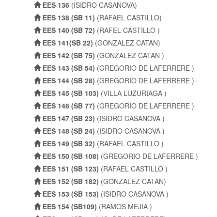
EES 136
(ISIDRO CASANOVA)
EES 138 (SB 11)
(RAFAEL CASTILLO)
EES 140 (SB 72)
(RAFEL CASTILLO )
EES 141(SB 22)
(GONZALEZ CATAN)
EES 142 (SB 75)
(GONZALEZ CATAN )
EES 143 (SB 54)
(GREGORIO DE LAFERRERE )
EES 144 (SB 28)
(GREGORIO DE LAFERRERE )
EES 145 (SB 103)
(VILLA LUZURIAGA )
EES 146 (SB 77)
(GREGORIO DE LAFERRERE )
EES 147 (SB 23)
(ISIDRO CASANOVA )
EES 148 (SB 24)
(ISIDRO CASANOVA )
EES 149 (SB 32)
(RAFAEL CASTILLO )
EES 150 (SB 108)
(GREGORIO DE LAFERRERE )
EES 151 (SB 123)
(RAFAEL CASTILLO )
EES 152 (SB 182)
(GONZALEZ CATAN)
EES 153 (SB 153)
(ISIDRO CASANOVA )
EES 154 (SB109)
(RAMOS MEJIA )