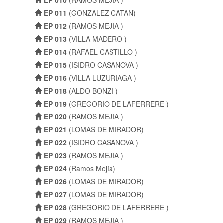
EP 011
(GONZALEZ CATAN)
EP 012
(RAMOS MEJIA )
EP 013
(VILLA MADERO )
EP 014
(RAFAEL CASTILLO )
EP 015
(ISIDRO CASANOVA )
EP 016
(VILLA LUZURIAGA )
EP 018
(ALDO BONZI )
EP 019
(GREGORIO DE LAFERRERE )
EP 020
(RAMOS MEJIA )
EP 021
(LOMAS DE MIRADOR)
EP 022
(ISIDRO CASANOVA )
EP 023
(RAMOS MEJIA )
EP 024
(Ramos Mejía)
EP 026
(LOMAS DE MIRADOR)
EP 027
(LOMAS DE MIRADOR)
EP 028
(GREGORIO DE LAFERRERE )
EP 029
(RAMOS MEJIA )