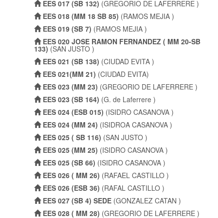
EES 017 (SB 132)
(GREGORIO DE LAFERRERE )
EES 018 (MM 18 SB 85)
(RAMOS MEJIA )
EES 019 (SB 7)
(RAMOS MEJIA )
EES 020 JOSE RAMON FERNANDEZ ( MM 20-SB
133)
(SAN JUSTO )
EES 021 (SB 138)
(CIUDAD EVITA )
EES 021(MM 21)
(CIUDAD EVITA)
EES 023 (MM 23)
(GREGORIO DE LAFERRERE )
EES 023 (SB 164)
(G. de Laferrere )
EES 024 (ESB 015)
(ISIDRO CASANOVA )
EES 024 (MM 24)
(ISIDROA CASANOVA )
EES 025 ( SB 116)
(SAN JUSTO )
EES 025 (MM 25)
(ISIDRO CASANOVA )
EES 025 (SB 66)
(ISIDRO CASANOVA )
EES 026 ( MM 26)
(RAFAEL CASTILLO )
EES 026 (ESB 36)
(RAFAL CASTILLO )
EES 027 (SB 4) SEDE
(GONZALEZ CATAN )
EES 028 ( MM 28)
(GREGORIO DE LAFERRERE )