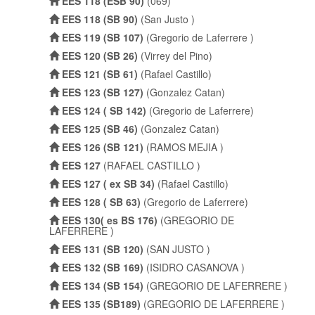
EES 118 (ESB 90)
(069)
EES 118 (SB 90)
(San Justo )
EES 119 (SB 107)
(Gregorio de Laferrere )
EES 120 (SB 26)
(Virrey del Pino)
EES 121 (SB 61)
(Rafael Castillo)
EES 123 (SB 127)
(Gonzalez Catan)
EES 124 ( SB 142)
(Gregorio de Laferrere)
EES 125 (SB 46)
(Gonzalez Catan)
EES 126 (SB 121)
(RAMOS MEJIA )
EES 127
(RAFAEL CASTILLO )
EES 127 ( ex SB 34)
(Rafael Castillo)
EES 128 ( SB 63)
(Gregorio de Laferrere)
EES 130( es BS 176)
(GREGORIO DE
LAFERRERE )
EES 131 (SB 120)
(SAN JUSTO )
EES 132 (SB 169)
(ISIDRO CASANOVA )
EES 134 (SB 154)
(GREGORIO DE LAFERRERE )
EES 135 (SB189)
(GREGORIO DE LAFERRERE )