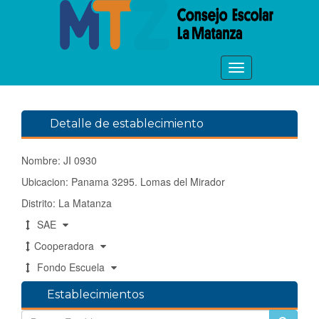
Detalle de establecimiento
Nombre: JI 0930
Ubicacion: Panama 3295. Lomas del Mirador
Distrito: La Matanza
SAE
Cooperadora
Fondo Escuela
Establecimientos