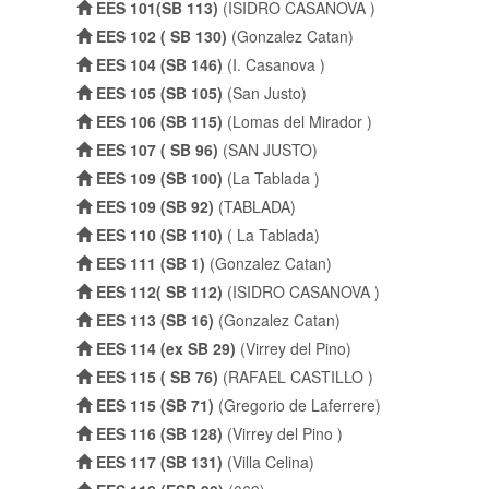
EES 101(SB 113)
(ISIDRO CASANOVA )
EES 102 ( SB 130)
(Gonzalez Catan)
EES 104 (SB 146)
(I. Casanova )
EES 105 (SB 105)
(San Justo)
EES 106 (SB 115)
(Lomas del Mirador )
EES 107 ( SB 96)
(SAN JUSTO)
EES 109 (SB 100)
(La Tablada )
EES 109 (SB 92)
(TABLADA)
EES 110 (SB 110)
( La Tablada)
EES 111 (SB 1)
(Gonzalez Catan)
EES 112( SB 112)
(ISIDRO CASANOVA )
EES 113 (SB 16)
(Gonzalez Catan)
EES 114 (ex SB 29)
(Virrey del Pino)
EES 115 ( SB 76)
(RAFAEL CASTILLO )
EES 115 (SB 71)
(Gregorio de Laferrere)
EES 116 (SB 128)
(Virrey del Pino )
EES 117 (SB 131)
(Villa Celina)