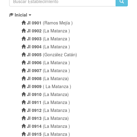
Inicial
JI 0901
(Ramos Mejía )
JI 0902
(La Matanza )
JI 0903
(La Matanza )
JI 0904
(La Matanza )
JI 0905
(González Catán)
JI 0906
(La Matanza )
JI 0907
(La Matanza )
JI 0908
(La Matanza)
JI 0909
( La Matanza )
JI 0910
(La Matanza)
JI 0911
(La Matanza )
JI 0912
(La Matanza )
JI 0913
(La Matanza)
JI 0914
(La Matanza )
JI 0915
(La Matanza )