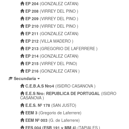
EP 204
(GONZALEZ CATAN)
EP 208
(VIRREY DEL PINO )
EP 209
(VIRREY DEL PINO )
EP 210
(VIRREY DEL PINO )
EP 211
(GONZALEZ CATAN)
EP 212
(VILLA MADERO )
EP 213
(GREGORIO DE LAFERRERE )
EP 214
(GONZALEZ CATAN)
EP 215
(VIRREY DEL PINO)
EP 216
(GONZALEZ CATAN )
Secundaria
C.E.B.A.S Nro4
(ISIDRO CASANOVA )
E.E.S Nro: REPUBLICA DE PORTUGAL
(ISIDRO
CASANOVA )
E.E.S. Nº 178
(SAN JUSTO)
EEM 3
(Gregorio de Laferrere)
EEM Nº 003
(G. de Laferrere)
EES 004 (ESB 191 y MM 4)
(TAPIALES )