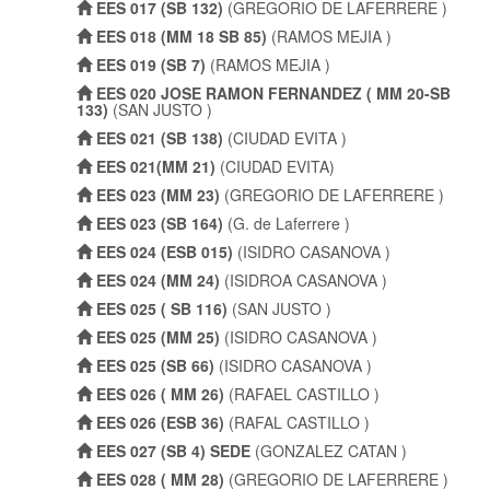
EES 017 (SB 132)
(GREGORIO DE LAFERRERE )
EES 018 (MM 18 SB 85)
(RAMOS MEJIA )
EES 019 (SB 7)
(RAMOS MEJIA )
EES 020 JOSE RAMON FERNANDEZ ( MM 20-SB
133)
(SAN JUSTO )
EES 021 (SB 138)
(CIUDAD EVITA )
EES 021(MM 21)
(CIUDAD EVITA)
EES 023 (MM 23)
(GREGORIO DE LAFERRERE )
EES 023 (SB 164)
(G. de Laferrere )
EES 024 (ESB 015)
(ISIDRO CASANOVA )
EES 024 (MM 24)
(ISIDROA CASANOVA )
EES 025 ( SB 116)
(SAN JUSTO )
EES 025 (MM 25)
(ISIDRO CASANOVA )
EES 025 (SB 66)
(ISIDRO CASANOVA )
EES 026 ( MM 26)
(RAFAEL CASTILLO )
EES 026 (ESB 36)
(RAFAL CASTILLO )
EES 027 (SB 4) SEDE
(GONZALEZ CATAN )
EES 028 ( MM 28)
(GREGORIO DE LAFERRERE )