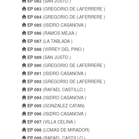
EP 082
(SAN JUSTO )
EP 083
(GREGORIO DE LAFERRERE )
EP 084
(GREGORIO DE LAFERRERE )
EP 085
(ISIDRO CASANOVA )
EP 086
(RAMOS MEJIA )
EP 087
(LA TABLADA )
EP 088
(VIRREY DEL PINO )
EP 089
(SAN JUSTO )
EP 090
(GREGORIO DE LAFERRERE )
EP 091
(ISIDRO CASANOVA )
EP 092
(GREGORIO DE LAFERRERE )
EP 093
(RAFAEL CASTILLO )
EP 094
(ISIDRO CASANOVA )
EP 095
(GONZALEZ CATAN)
EP 096
(ISIDRO CASANOVA )
EP 097
(VILLA CELINA )
EP 098
(LOMAS DE MIRADOR)
EP 099
(RAFAEL CASTILLO )