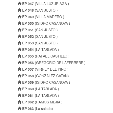
EP 047
(VILLA LUZURIAGA )
EP 048
(SAN JUSTO )
EP 049
(VILLA MADERO )
EP 050
(ISIDRO CASANOVA )
EP 051
(SAN JUSTO )
EP 052
(SAN JUSTO )
EP 053
(SAN JUSTO )
EP 054
(LA TABLADA )
EP 055
(RAFAEL CASTILLO )
EP 056
(GREGORIO DE LAFERRERE )
EP 057
(VIRREY DEL PINO )
EP 058
(GONZALEZ CATAN)
EP 059
(ISIDRO CASANOVA )
EP 060
(LA TABLADA )
EP 061
(LA TABLADA )
EP 062
(RAMOS MEJIA )
EP 063
(La salada)