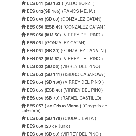
EES 041 (SB 163 )
(ALDO BONZI )
EES 042(SB 165)
(RAMOS MEJIA )
EES 043 (SB 83)
(GONZALEZ CATAN)
EES 050 (ESB 49)
(GONZALEZ CATAN )
EES 050 (MM 50)
(VIRREY DEL PINO )
EES 051
(GONZALEZ CATAN)
EES 051 (SB 30)
(GONZALEZ CANATN )
EES 052 (MM 52)
(VIRREY DEL PINO )
EES 052 (SB 53)
(VIRREY DEL PINO)
EES 053 (SB 141)
(ISIDRO CASANOVA )
EES 054 (SB 160)
(VIRREY DEL PINO )
EES 055 (ESB 40)
(VIRREY DEL PINO)
EES 056 (SB 70)
(RAFAEL CASTILLO)
EES 057 ( ex Cristo Viene )
(Gregorio de
Laferrere)
EES 058 (SB 179)
(CIUDAD EVITA )
EES 059
(20 de Junio)
EES 060 (SB 33)
(VIRREY DEL PINO )