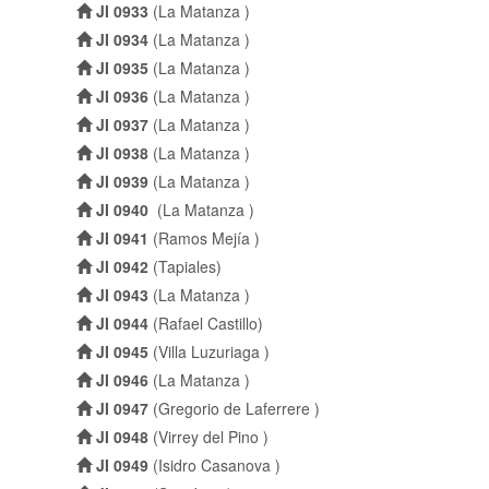
JI 0933
(La Matanza )
JI 0934
(La Matanza )
JI 0935
(La Matanza )
JI 0936
(La Matanza )
JI 0937
(La Matanza )
JI 0938
(La Matanza )
JI 0939
(La Matanza )
JI 0940
(La Matanza )
JI 0941
(Ramos Mejía )
JI 0942
(Tapiales)
JI 0943
(La Matanza )
JI 0944
(Rafael Castillo)
JI 0945
(Villa Luzuriaga )
JI 0946
(La Matanza )
JI 0947
(Gregorio de Laferrere )
JI 0948
(Virrey del Pino )
JI 0949
(Isidro Casanova )