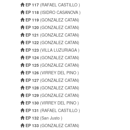
EP 117
(RAFAEL CASTILLO )
EP 118
(ISIDRO CASANOVA )
EP 119
(GONZALEZ CATAN)
EP 120
(GONZALEZ CATAN)
EP 121
(GONZALEZ CATAN)
EP 122
(GONZALEZ CATAN)
EP 123
(VILLA LUZURIAGA )
EP 124
(GONZALEZ CATAN)
EP 125
(GONZALEZ CATAN)
EP 126
(VIRREY DEL PINO )
EP 127
(GONZALEZ CATAN)
EP 128
(GONZALEZ CATAN)
EP 129
(GONZALEZ CATAN)
EP 130
(VIRREY DEL PINO )
EP 131
(RAFAEL CASTILLO )
EP 132
(San Justo )
EP 133
(GONZALEZ CATAN)