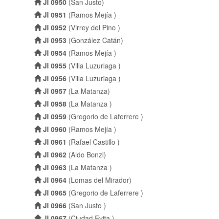
JI 0950
(San Justo)
JI 0951
(Ramos Mejía )
JI 0952
(Virrey del Pino )
JI 0953
(González Catán)
JI 0954
(Ramos Mejía )
JI 0955
(Villa Luzuriaga )
JI 0956
(Villa Luzuriaga )
JI 0957
(La Matanza)
JI 0958
(La Matanza )
JI 0959
(Gregorio de Laferrere )
JI 0960
(Ramos Mejía )
JI 0961
(Rafael Castillo )
JI 0962
(Aldo Bonzi)
JI 0963
(La Matanza )
JI 0964
(Lomas del Mirador)
JI 0965
(Gregorio de Laferrere )
JI 0966
(San Justo )
JI 0967
(Ciudad Evita )