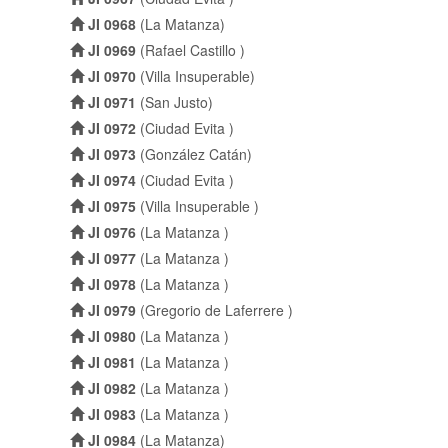
JI 0968
(La Matanza)
JI 0969
(Rafael Castillo )
JI 0970
(Villa Insuperable)
JI 0971
(San Justo)
JI 0972
(Ciudad Evita )
JI 0973
(González Catán)
JI 0974
(Ciudad Evita )
JI 0975
(Villa Insuperable )
JI 0976
(La Matanza )
JI 0977
(La Matanza )
JI 0978
(La Matanza )
JI 0979
(Gregorio de Laferrere )
JI 0980
(La Matanza )
JI 0981
(La Matanza )
JI 0982
(La Matanza )
JI 0983
(La Matanza )
JI 0984
(La Matanza)