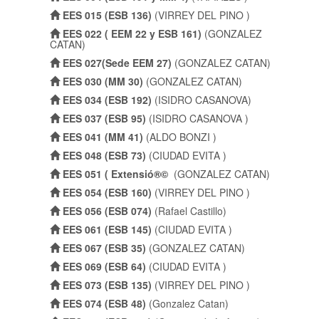
EES 015 (ESB 136)
(VIRREY DEL PINO )
EES 022 ( EEM 22 y ESB 161)
(GONZALEZ
CATAN)
EES 027(Sede EEM 27)
(GONZALEZ CATAN)
EES 030 (MM 30)
(GONZALEZ CATAN)
EES 034 (ESB 192)
(ISIDRO CASANOVA)
EES 037 (ESB 95)
(ISIDRO CASANOVA )
EES 041 (MM 41)
(ALDO BONZI )
EES 048 (ESB 73)
(CIUDAD EVITA )
EES 051 ( Extensió®©
(GONZALEZ CATAN)
EES 054 (ESB 160)
(VIRREY DEL PINO )
EES 056 (ESB 074)
(Rafael Castillo)
EES 061 (ESB 145)
(CIUDAD EVITA )
EES 067 (ESB 35)
(GONZALEZ CATAN)
EES 069 (ESB 64)
(CIUDAD EVITA )
EES 073 (ESB 135)
(VIRREY DEL PINO )
EES 074 (ESB 48)
(Gonzalez Catan)