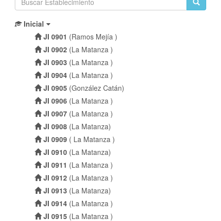
Inicial
JI 0901
(Ramos Mejía )
JI 0902
(La Matanza )
JI 0903
(La Matanza )
JI 0904
(La Matanza )
JI 0905
(González Catán)
JI 0906
(La Matanza )
JI 0907
(La Matanza )
JI 0908
(La Matanza)
JI 0909
( La Matanza )
JI 0910
(La Matanza)
JI 0911
(La Matanza )
JI 0912
(La Matanza )
JI 0913
(La Matanza)
JI 0914
(La Matanza )
JI 0915
(La Matanza )