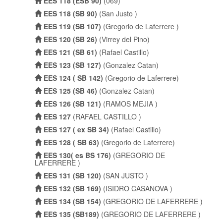
EES 118 (ESB 90)
(069)
EES 118 (SB 90)
(San Justo )
EES 119 (SB 107)
(Gregorio de Laferrere )
EES 120 (SB 26)
(Virrey del Pino)
EES 121 (SB 61)
(Rafael Castillo)
EES 123 (SB 127)
(Gonzalez Catan)
EES 124 ( SB 142)
(Gregorio de Laferrere)
EES 125 (SB 46)
(Gonzalez Catan)
EES 126 (SB 121)
(RAMOS MEJIA )
EES 127
(RAFAEL CASTILLO )
EES 127 ( ex SB 34)
(Rafael Castillo)
EES 128 ( SB 63)
(Gregorio de Laferrere)
EES 130( es BS 176)
(GREGORIO DE
LAFERRERE )
EES 131 (SB 120)
(SAN JUSTO )
EES 132 (SB 169)
(ISIDRO CASANOVA )
EES 134 (SB 154)
(GREGORIO DE LAFERRERE )
EES 135 (SB189)
(GREGORIO DE LAFERRERE )