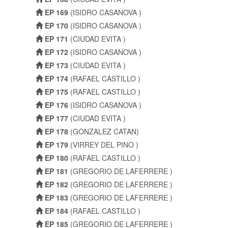
EP 169
(ISIDRO CASANOVA )
EP 170
(ISIDRO CASANOVA )
EP 171
(CIUDAD EVITA )
EP 172
(ISIDRO CASANOVA )
EP 173
(CIUDAD EVITA )
EP 174
(RAFAEL CASTILLO )
EP 175
(RAFAEL CASTILLO )
EP 176
(ISIDRO CASANOVA )
EP 177
(CIUDAD EVITA )
EP 178
(GONZALEZ CATAN)
EP 179
(VIRREY DEL PINO )
EP 180
(RAFAEL CASTILLO )
EP 181
(GREGORIO DE LAFERRERE )
EP 182
(GREGORIO DE LAFERRERE )
EP 183
(GREGORIO DE LAFERRERE )
EP 184
(RAFAEL CASTILLO )
EP 185
(GREGORIO DE LAFERRERE )