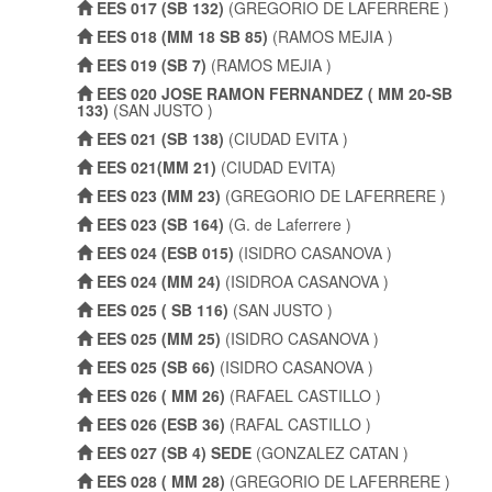
EES 017 (SB 132)
(GREGORIO DE LAFERRERE )
EES 018 (MM 18 SB 85)
(RAMOS MEJIA )
EES 019 (SB 7)
(RAMOS MEJIA )
EES 020 JOSE RAMON FERNANDEZ ( MM 20-SB
133)
(SAN JUSTO )
EES 021 (SB 138)
(CIUDAD EVITA )
EES 021(MM 21)
(CIUDAD EVITA)
EES 023 (MM 23)
(GREGORIO DE LAFERRERE )
EES 023 (SB 164)
(G. de Laferrere )
EES 024 (ESB 015)
(ISIDRO CASANOVA )
EES 024 (MM 24)
(ISIDROA CASANOVA )
EES 025 ( SB 116)
(SAN JUSTO )
EES 025 (MM 25)
(ISIDRO CASANOVA )
EES 025 (SB 66)
(ISIDRO CASANOVA )
EES 026 ( MM 26)
(RAFAEL CASTILLO )
EES 026 (ESB 36)
(RAFAL CASTILLO )
EES 027 (SB 4) SEDE
(GONZALEZ CATAN )
EES 028 ( MM 28)
(GREGORIO DE LAFERRERE )