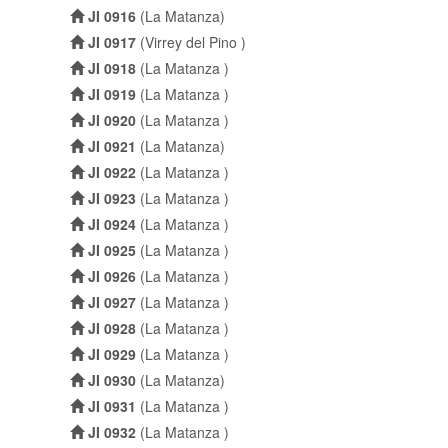
JI 0916
(La Matanza)
JI 0917
(Virrey del Pino )
JI 0918
(La Matanza )
JI 0919
(La Matanza )
JI 0920
(La Matanza )
JI 0921
(La Matanza)
JI 0922
(La Matanza )
JI 0923
(La Matanza )
JI 0924
(La Matanza )
JI 0925
(La Matanza )
JI 0926
(La Matanza )
JI 0927
(La Matanza )
JI 0928
(La Matanza )
JI 0929
(La Matanza )
JI 0930
(La Matanza)
JI 0931
(La Matanza )
JI 0932
(La Matanza )