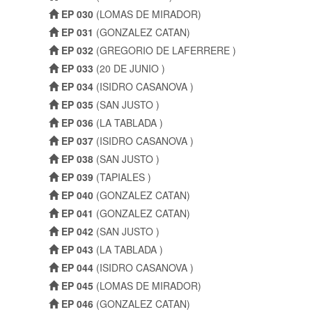
EP 030
(LOMAS DE MIRADOR)
EP 031
(GONZALEZ CATAN)
EP 032
(GREGORIO DE LAFERRERE )
EP 033
(20 DE JUNIO )
EP 034
(ISIDRO CASANOVA )
EP 035
(SAN JUSTO )
EP 036
(LA TABLADA )
EP 037
(ISIDRO CASANOVA )
EP 038
(SAN JUSTO )
EP 039
(TAPIALES )
EP 040
(GONZALEZ CATAN)
EP 041
(GONZALEZ CATAN)
EP 042
(SAN JUSTO )
EP 043
(LA TABLADA )
EP 044
(ISIDRO CASANOVA )
EP 045
(LOMAS DE MIRADOR)
EP 046
(GONZALEZ CATAN)