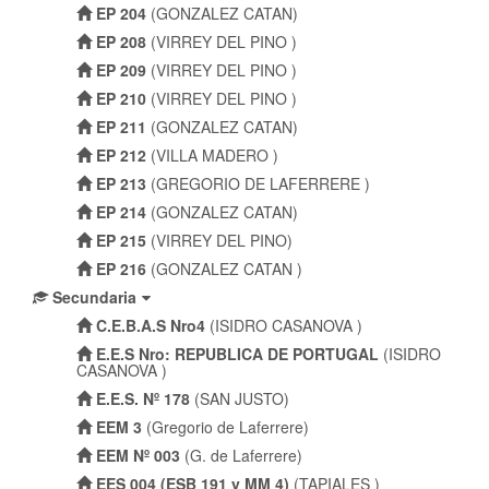
EP 204
(GONZALEZ CATAN)
EP 208
(VIRREY DEL PINO )
EP 209
(VIRREY DEL PINO )
EP 210
(VIRREY DEL PINO )
EP 211
(GONZALEZ CATAN)
EP 212
(VILLA MADERO )
EP 213
(GREGORIO DE LAFERRERE )
EP 214
(GONZALEZ CATAN)
EP 215
(VIRREY DEL PINO)
EP 216
(GONZALEZ CATAN )
Secundaria
C.E.B.A.S Nro4
(ISIDRO CASANOVA )
E.E.S Nro: REPUBLICA DE PORTUGAL
(ISIDRO
CASANOVA )
E.E.S. Nº 178
(SAN JUSTO)
EEM 3
(Gregorio de Laferrere)
EEM Nº 003
(G. de Laferrere)
EES 004 (ESB 191 y MM 4)
(TAPIALES )