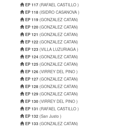
EP 117
(RAFAEL CASTILLO )
EP 118
(ISIDRO CASANOVA )
EP 119
(GONZALEZ CATAN)
EP 120
(GONZALEZ CATAN)
EP 121
(GONZALEZ CATAN)
EP 122
(GONZALEZ CATAN)
EP 123
(VILLA LUZURIAGA )
EP 124
(GONZALEZ CATAN)
EP 125
(GONZALEZ CATAN)
EP 126
(VIRREY DEL PINO )
EP 127
(GONZALEZ CATAN)
EP 128
(GONZALEZ CATAN)
EP 129
(GONZALEZ CATAN)
EP 130
(VIRREY DEL PINO )
EP 131
(RAFAEL CASTILLO )
EP 132
(San Justo )
EP 133
(GONZALEZ CATAN)