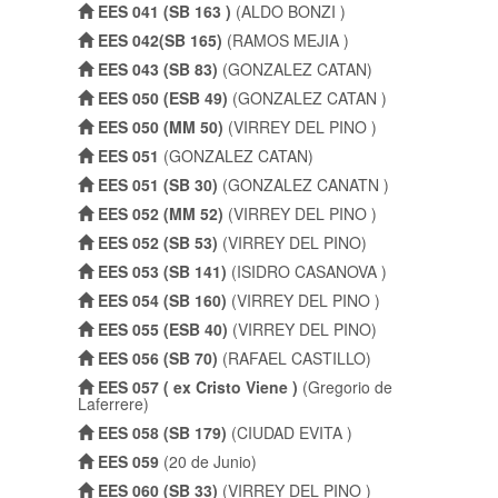
EES 041 (SB 163 )
(ALDO BONZI )
EES 042(SB 165)
(RAMOS MEJIA )
EES 043 (SB 83)
(GONZALEZ CATAN)
EES 050 (ESB 49)
(GONZALEZ CATAN )
EES 050 (MM 50)
(VIRREY DEL PINO )
EES 051
(GONZALEZ CATAN)
EES 051 (SB 30)
(GONZALEZ CANATN )
EES 052 (MM 52)
(VIRREY DEL PINO )
EES 052 (SB 53)
(VIRREY DEL PINO)
EES 053 (SB 141)
(ISIDRO CASANOVA )
EES 054 (SB 160)
(VIRREY DEL PINO )
EES 055 (ESB 40)
(VIRREY DEL PINO)
EES 056 (SB 70)
(RAFAEL CASTILLO)
EES 057 ( ex Cristo Viene )
(Gregorio de
Laferrere)
EES 058 (SB 179)
(CIUDAD EVITA )
EES 059
(20 de Junio)
EES 060 (SB 33)
(VIRREY DEL PINO )