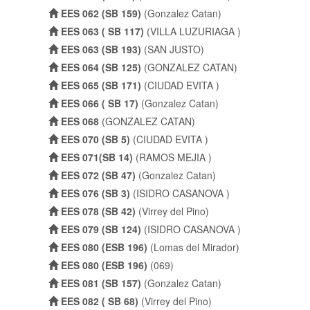
EES 062 (SB 159)
(Gonzalez Catan)
EES 063 ( SB 117)
(VILLA LUZURIAGA )
EES 063 (SB 193)
(SAN JUSTO)
EES 064 (SB 125)
(GONZALEZ CATAN)
EES 065 (SB 171)
(CIUDAD EVITA )
EES 066 ( SB 17)
(Gonzalez Catan)
EES 068
(GONZALEZ CATAN)
EES 070 (SB 5)
(CIUDAD EVITA )
EES 071(SB 14)
(RAMOS MEJIA )
EES 072 (SB 47)
(Gonzalez Catan)
EES 076 (SB 3)
(ISIDRO CASANOVA )
EES 078 (SB 42)
(Virrey del Pino)
EES 079 (SB 124)
(ISIDRO CASANOVA )
EES 080 (ESB 196)
(Lomas del Mirador)
EES 080 (ESB 196)
(069)
EES 081 (SB 157)
(Gonzalez Catan)
EES 082 ( SB 68)
(Virrey del Pino)