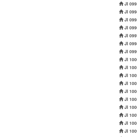
JI 09
JI 09
JI 09
JI 09
JI 09
JI 09
JI 09
JI 10
JI 10
JI 10
JI 10
JI 10
JI 10
JI 10
JI 10
JI 10
JI 10