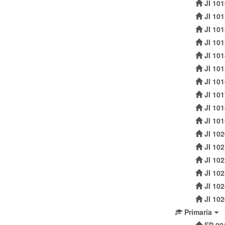
JI 10
JI 10
JI 10
JI 10
JI 10
JI 10
JI 10
JI 10
JI 10
JI 10
JI 10
JI 10
JI 10
JI 10
JI 10
JI 10
Primaria