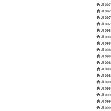
JI 09
JI 09
JI 09
JI 09
JI 09
JI 09
JI 09
JI 09
JI 09
JI 09
JI 09
JI 09
JI 09
JI 09
JI 09
JI 09
JI 09