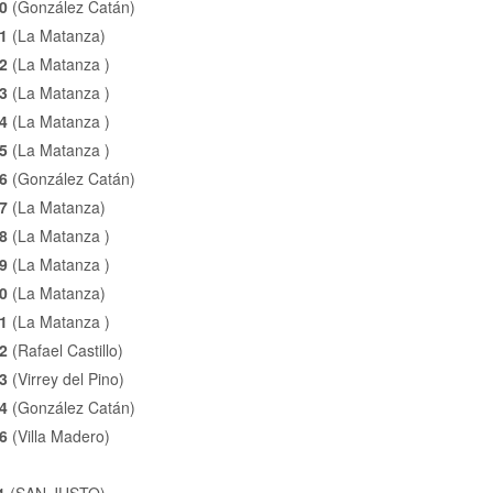
10
(González Catán)
11
(La Matanza)
12
(La Matanza )
13
(La Matanza )
14
(La Matanza )
15
(La Matanza )
16
(González Catán)
17
(La Matanza)
18
(La Matanza )
19
(La Matanza )
20
(La Matanza)
21
(La Matanza )
22
(Rafael Castillo)
23
(Virrey del Pino)
24
(González Catán)
26
(Villa Madero)