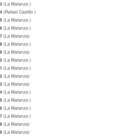
93
(La Matanza )
94
(Rafael Castillo )
95
(La Matanza )
96
(La Matanza )
97
(La Matanza)
98
(La Matanza )
99
(La Matanza)
00
(La Matanza )
01
(La Matanza )
02
(La Matanza)
03
(La Matanza)
04
(La Matanza )
05
(La Matanza )
06
(La Matanza )
07
(La Matanza )
08
(La Matanza)
09
(La Matanza)