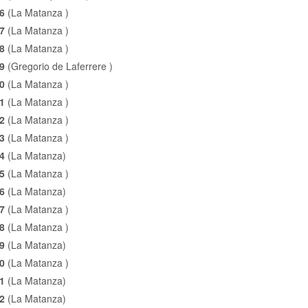
76
(La Matanza )
77
(La Matanza )
78
(La Matanza )
79
(Gregorio de Laferrere )
80
(La Matanza )
81
(La Matanza )
82
(La Matanza )
83
(La Matanza )
84
(La Matanza)
85
(La Matanza )
86
(La Matanza)
87
(La Matanza )
88
(La Matanza )
89
(La Matanza)
90
(La Matanza )
91
(La Matanza)
92
(La Matanza)