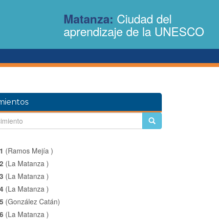
Ciudad del
Matanza:
aprendizaje de la UNESCO
mientos
01
(Ramos Mejía )
02
(La Matanza )
03
(La Matanza )
04
(La Matanza )
05
(González Catán)
06
(La Matanza )