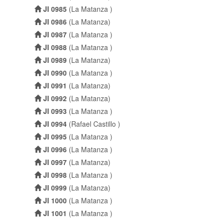
JI 0985
(La Matanza )
JI 0986
(La Matanza)
JI 0987
(La Matanza )
JI 0988
(La Matanza )
JI 0989
(La Matanza)
JI 0990
(La Matanza )
JI 0991
(La Matanza)
JI 0992
(La Matanza)
JI 0993
(La Matanza )
JI 0994
(Rafael Castillo )
JI 0995
(La Matanza )
JI 0996
(La Matanza )
JI 0997
(La Matanza)
JI 0998
(La Matanza )
JI 0999
(La Matanza)
JI 1000
(La Matanza )
JI 1001
(La Matanza )