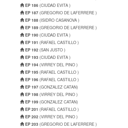
EP 186
(CIUDAD EVITA )
EP 187
(GREGORIO DE LAFERRERE )
EP 188
(ISIDRO CASANOVA )
EP 189
(GREGORIO DE LAFERRERE )
EP 190
(CIUDAD EVITA )
EP 191
(RAFAEL CASTILLO )
EP 192
(SAN JUSTO )
EP 193
(CIUDAD EVITA )
EP 194
(VIRREY DEL PINO )
EP 195
(RAFAEL CASTILLO )
EP 196
(RAFAEL CASTILLO )
EP 197
(GONZALEZ CATAN)
EP 198
(VIRREY DEL PINO )
EP 199
(GONZALEZ CATAN)
EP 201
(RAFAEL CASTILLO )
EP 202
(VIRREY DEL PINO )
EP 203
(GREGORIO DE LAFERRERE )