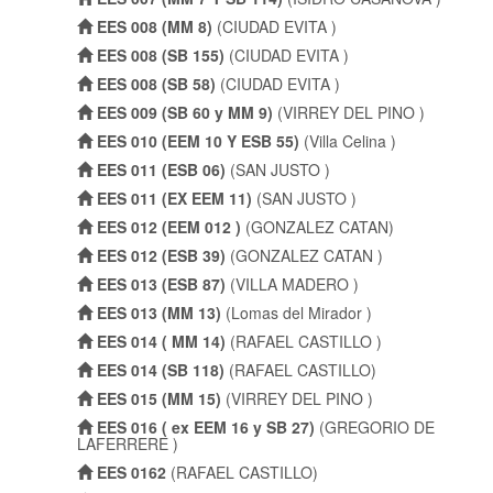
EES 008 (MM 8)
(CIUDAD EVITA )
EES 008 (SB 155)
(CIUDAD EVITA )
EES 008 (SB 58)
(CIUDAD EVITA )
EES 009 (SB 60 y MM 9)
(VIRREY DEL PINO )
EES 010 (EEM 10 Y ESB 55)
(Villa Celina )
EES 011 (ESB 06)
(SAN JUSTO )
EES 011 (EX EEM 11)
(SAN JUSTO )
EES 012 (EEM 012 )
(GONZALEZ CATAN)
EES 012 (ESB 39)
(GONZALEZ CATAN )
EES 013 (ESB 87)
(VILLA MADERO )
EES 013 (MM 13)
(Lomas del Mirador )
EES 014 ( MM 14)
(RAFAEL CASTILLO )
EES 014 (SB 118)
(RAFAEL CASTILLO)
EES 015 (MM 15)
(VIRREY DEL PINO )
EES 016 ( ex EEM 16 y SB 27)
(GREGORIO DE
LAFERRERE )
EES 0162
(RAFAEL CASTILLO)