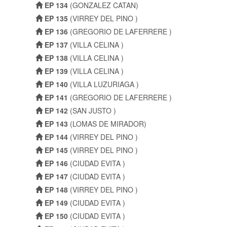
EP 134
(GONZALEZ CATAN)
EP 135
(VIRREY DEL PINO )
EP 136
(GREGORIO DE LAFERRERE )
EP 137
(VILLA CELINA )
EP 138
(VILLA CELINA )
EP 139
(VILLA CELINA )
EP 140
(VILLA LUZURIAGA )
EP 141
(GREGORIO DE LAFERRERE )
EP 142
(SAN JUSTO )
EP 143
(LOMAS DE MIRADOR)
EP 144
(VIRREY DEL PINO )
EP 145
(VIRREY DEL PINO )
EP 146
(CIUDAD EVITA )
EP 147
(CIUDAD EVITA )
EP 148
(VIRREY DEL PINO )
EP 149
(CIUDAD EVITA )
EP 150
(CIUDAD EVITA )