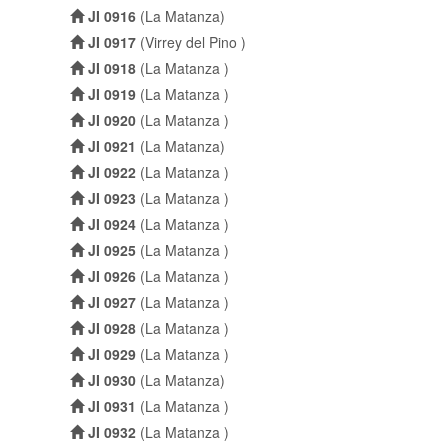
JI 0916
(La Matanza)
JI 0917
(Virrey del Pino )
JI 0918
(La Matanza )
JI 0919
(La Matanza )
JI 0920
(La Matanza )
JI 0921
(La Matanza)
JI 0922
(La Matanza )
JI 0923
(La Matanza )
JI 0924
(La Matanza )
JI 0925
(La Matanza )
JI 0926
(La Matanza )
JI 0927
(La Matanza )
JI 0928
(La Matanza )
JI 0929
(La Matanza )
JI 0930
(La Matanza)
JI 0931
(La Matanza )
JI 0932
(La Matanza )