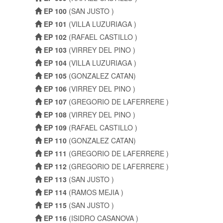
EP 100
(SAN JUSTO )
EP 101
(VILLA LUZURIAGA )
EP 102
(RAFAEL CASTILLO )
EP 103
(VIRREY DEL PINO )
EP 104
(VILLA LUZURIAGA )
EP 105
(GONZALEZ CATAN)
EP 106
(VIRREY DEL PINO )
EP 107
(GREGORIO DE LAFERRERE )
EP 108
(VIRREY DEL PINO )
EP 109
(RAFAEL CASTILLO )
EP 110
(GONZALEZ CATAN)
EP 111
(GREGORIO DE LAFERRERE )
EP 112
(GREGORIO DE LAFERRERE )
EP 113
(SAN JUSTO )
EP 114
(RAMOS MEJIA )
EP 115
(SAN JUSTO )
EP 116
(ISIDRO CASANOVA )