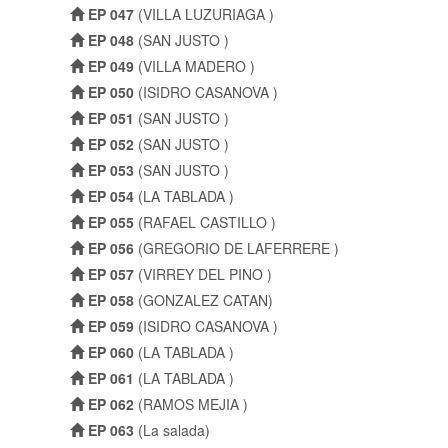
EP 047
(VILLA LUZURIAGA )
EP 048
(SAN JUSTO )
EP 049
(VILLA MADERO )
EP 050
(ISIDRO CASANOVA )
EP 051
(SAN JUSTO )
EP 052
(SAN JUSTO )
EP 053
(SAN JUSTO )
EP 054
(LA TABLADA )
EP 055
(RAFAEL CASTILLO )
EP 056
(GREGORIO DE LAFERRERE )
EP 057
(VIRREY DEL PINO )
EP 058
(GONZALEZ CATAN)
EP 059
(ISIDRO CASANOVA )
EP 060
(LA TABLADA )
EP 061
(LA TABLADA )
EP 062
(RAMOS MEJIA )
EP 063
(La salada)