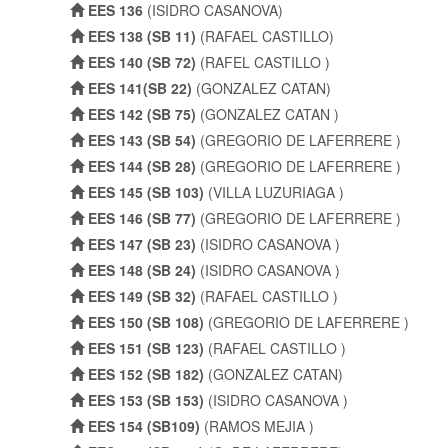
EES 136
(ISIDRO CASANOVA)
EES 138 (SB 11)
(RAFAEL CASTILLO)
EES 140 (SB 72)
(RAFEL CASTILLO )
EES 141(SB 22)
(GONZALEZ CATAN)
EES 142 (SB 75)
(GONZALEZ CATAN )
EES 143 (SB 54)
(GREGORIO DE LAFERRERE )
EES 144 (SB 28)
(GREGORIO DE LAFERRERE )
EES 145 (SB 103)
(VILLA LUZURIAGA )
EES 146 (SB 77)
(GREGORIO DE LAFERRERE )
EES 147 (SB 23)
(ISIDRO CASANOVA )
EES 148 (SB 24)
(ISIDRO CASANOVA )
EES 149 (SB 32)
(RAFAEL CASTILLO )
EES 150 (SB 108)
(GREGORIO DE LAFERRERE )
EES 151 (SB 123)
(RAFAEL CASTILLO )
EES 152 (SB 182)
(GONZALEZ CATAN)
EES 153 (SB 153)
(ISIDRO CASANOVA )
EES 154 (SB109)
(RAMOS MEJIA )