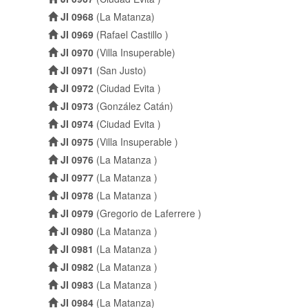
JI 0968
(La Matanza)
JI 0969
(Rafael Castillo )
JI 0970
(Villa Insuperable)
JI 0971
(San Justo)
JI 0972
(Ciudad Evita )
JI 0973
(González Catán)
JI 0974
(Ciudad Evita )
JI 0975
(Villa Insuperable )
JI 0976
(La Matanza )
JI 0977
(La Matanza )
JI 0978
(La Matanza )
JI 0979
(Gregorio de Laferrere )
JI 0980
(La Matanza )
JI 0981
(La Matanza )
JI 0982
(La Matanza )
JI 0983
(La Matanza )
JI 0984
(La Matanza)