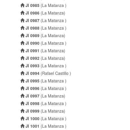
JI 0985
(La Matanza )
JI 0986
(La Matanza)
JI 0987
(La Matanza )
JI 0988
(La Matanza )
JI 0989
(La Matanza)
JI 0990
(La Matanza )
JI 0991
(La Matanza)
JI 0992
(La Matanza)
JI 0993
(La Matanza )
JI 0994
(Rafael Castillo )
JI 0995
(La Matanza )
JI 0996
(La Matanza )
JI 0997
(La Matanza)
JI 0998
(La Matanza )
JI 0999
(La Matanza)
JI 1000
(La Matanza )
JI 1001
(La Matanza )