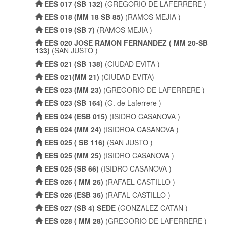
EES 017 (SB 132)
(GREGORIO DE LAFERRERE )
EES 018 (MM 18 SB 85)
(RAMOS MEJIA )
EES 019 (SB 7)
(RAMOS MEJIA )
EES 020 JOSE RAMON FERNANDEZ ( MM 20-SB
133)
(SAN JUSTO )
EES 021 (SB 138)
(CIUDAD EVITA )
EES 021(MM 21)
(CIUDAD EVITA)
EES 023 (MM 23)
(GREGORIO DE LAFERRERE )
EES 023 (SB 164)
(G. de Laferrere )
EES 024 (ESB 015)
(ISIDRO CASANOVA )
EES 024 (MM 24)
(ISIDROA CASANOVA )
EES 025 ( SB 116)
(SAN JUSTO )
EES 025 (MM 25)
(ISIDRO CASANOVA )
EES 025 (SB 66)
(ISIDRO CASANOVA )
EES 026 ( MM 26)
(RAFAEL CASTILLO )
EES 026 (ESB 36)
(RAFAL CASTILLO )
EES 027 (SB 4) SEDE
(GONZALEZ CATAN )
EES 028 ( MM 28)
(GREGORIO DE LAFERRERE )