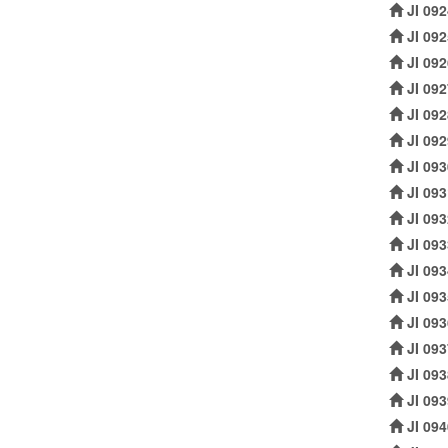
JI 09
JI 09
JI 09
JI 09
JI 09
JI 09
JI 09
JI 09
JI 09
JI 09
JI 09
JI 09
JI 09
JI 09
JI 09
JI 09
JI 09