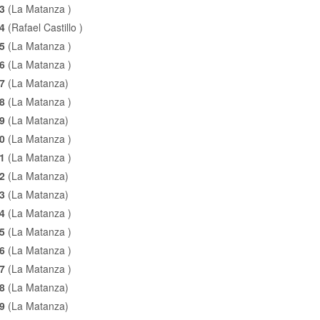
93
(La Matanza )
94
(Rafael Castillo )
95
(La Matanza )
96
(La Matanza )
97
(La Matanza)
98
(La Matanza )
99
(La Matanza)
00
(La Matanza )
01
(La Matanza )
02
(La Matanza)
03
(La Matanza)
04
(La Matanza )
05
(La Matanza )
06
(La Matanza )
07
(La Matanza )
08
(La Matanza)
09
(La Matanza)