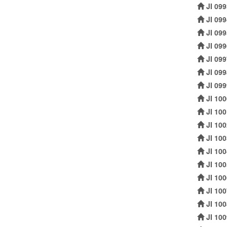
JI 09
JI 09
JI 09
JI 09
JI 09
JI 09
JI 09
JI 10
JI 10
JI 10
JI 10
JI 10
JI 10
JI 10
JI 10
JI 10
JI 10