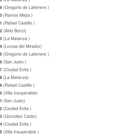
59
(Gregorio de Laferrere )
60
(Ramos Mejía )
61
(Rafael Castillo )
62
(Aldo Bonzi)
63
(La Matanza )
64
(Lomas del Mirador)
65
(Gregorio de Laferrere )
66
(San Justo )
67
(Ciudad Evita )
68
(La Matanza)
69
(Rafael Castillo )
70
(Villa Insuperable)
71
(San Justo)
72
(Ciudad Evita )
73
(González Catán)
74
(Ciudad Evita )
75
(Villa Insuperable )