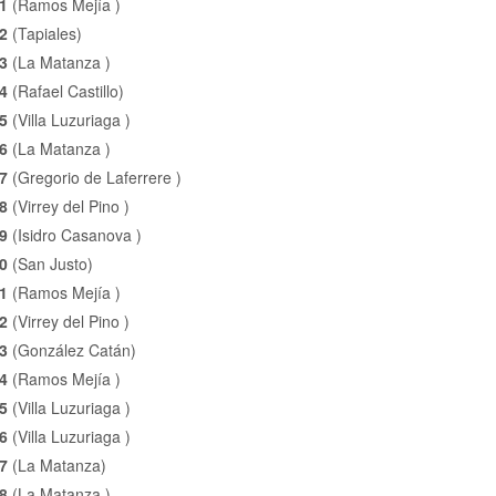
41
(Ramos Mejía )
42
(Tapiales)
43
(La Matanza )
44
(Rafael Castillo)
45
(Villa Luzuriaga )
46
(La Matanza )
47
(Gregorio de Laferrere )
48
(Virrey del Pino )
49
(Isidro Casanova )
50
(San Justo)
51
(Ramos Mejía )
52
(Virrey del Pino )
53
(González Catán)
54
(Ramos Mejía )
55
(Villa Luzuriaga )
56
(Villa Luzuriaga )
57
(La Matanza)
58
(La Matanza )