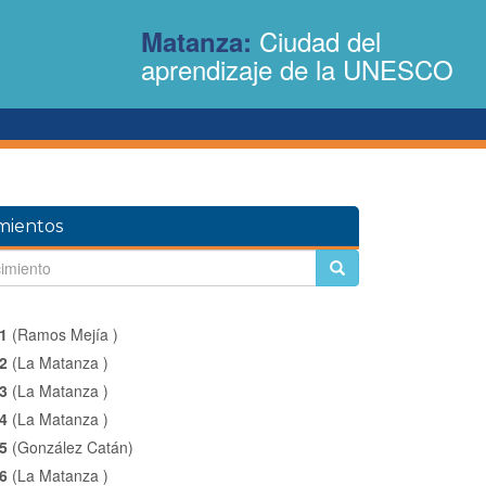
Ciudad del
Matanza:
aprendizaje de la UNESCO
mientos
01
(Ramos Mejía )
02
(La Matanza )
03
(La Matanza )
04
(La Matanza )
05
(González Catán)
06
(La Matanza )