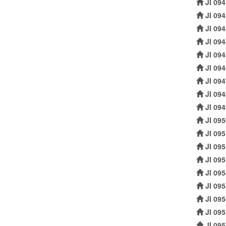
JI 09
JI 09
JI 09
JI 09
JI 09
JI 09
JI 09
JI 09
JI 09
JI 09
JI 09
JI 09
JI 09
JI 09
JI 09
JI 09
JI 09
JI 09