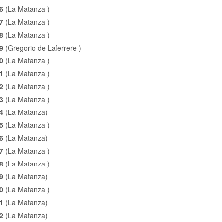
76
(La Matanza )
77
(La Matanza )
78
(La Matanza )
79
(Gregorio de Laferrere )
80
(La Matanza )
81
(La Matanza )
82
(La Matanza )
83
(La Matanza )
84
(La Matanza)
85
(La Matanza )
86
(La Matanza)
87
(La Matanza )
88
(La Matanza )
89
(La Matanza)
90
(La Matanza )
91
(La Matanza)
92
(La Matanza)