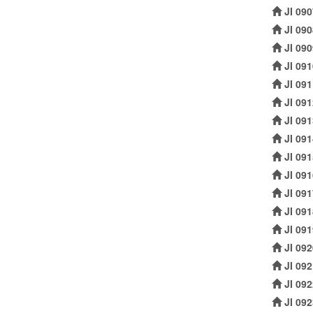
JI 09
JI 09
JI 09
JI 09
JI 09
JI 09
JI 09
JI 09
JI 09
JI 09
JI 09
JI 09
JI 09
JI 09
JI 09
JI 09
JI 09