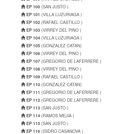
EP 100
(SAN JUSTO )
EP 101
(VILLA LUZURIAGA )
EP 102
(RAFAEL CASTILLO )
EP 103
(VIRREY DEL PINO )
EP 104
(VILLA LUZURIAGA )
EP 105
(GONZALEZ CATAN)
EP 106
(VIRREY DEL PINO )
EP 107
(GREGORIO DE LAFERRERE )
EP 108
(VIRREY DEL PINO )
EP 109
(RAFAEL CASTILLO )
EP 110
(GONZALEZ CATAN)
EP 111
(GREGORIO DE LAFERRERE )
EP 112
(GREGORIO DE LAFERRERE )
EP 113
(SAN JUSTO )
EP 114
(RAMOS MEJIA )
EP 115
(SAN JUSTO )
EP 116
(ISIDRO CASANOVA )