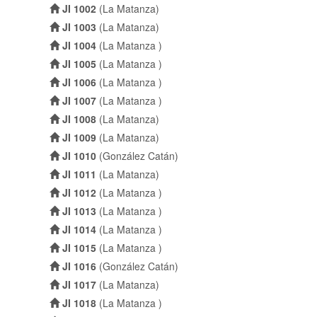
JI 1002
(La Matanza)
JI 1003
(La Matanza)
JI 1004
(La Matanza )
JI 1005
(La Matanza )
JI 1006
(La Matanza )
JI 1007
(La Matanza )
JI 1008
(La Matanza)
JI 1009
(La Matanza)
JI 1010
(González Catán)
JI 1011
(La Matanza)
JI 1012
(La Matanza )
JI 1013
(La Matanza )
JI 1014
(La Matanza )
JI 1015
(La Matanza )
JI 1016
(González Catán)
JI 1017
(La Matanza)
JI 1018
(La Matanza )