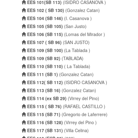
EES 101(SB 113)
(ISIDRO CASANOVA )
EES 102 ( SB 130)
(Gonzalez Catan)
EES 104 (SB 146)
(I. Casanova )
EES 105 (SB 105)
(San Justo)
EES 106 (SB 115)
(Lomas del Mirador )
EES 107 ( SB 96)
(SAN JUSTO)
EES 109 (SB 100)
(La Tablada )
EES 109 (SB 92)
(TABLADA)
EES 110 (SB 110)
( La Tablada)
EES 111 (SB 1)
(Gonzalez Catan)
EES 112( SB 112)
(ISIDRO CASANOVA )
EES 113 (SB 16)
(Gonzalez Catan)
EES 114 (ex SB 29)
(Virrey del Pino)
EES 115 ( SB 76)
(RAFAEL CASTILLO )
EES 115 (SB 71)
(Gregorio de Laferrere)
EES 116 (SB 128)
(Virrey del Pino )
EES 117 (SB 131)
(Villa Celina)