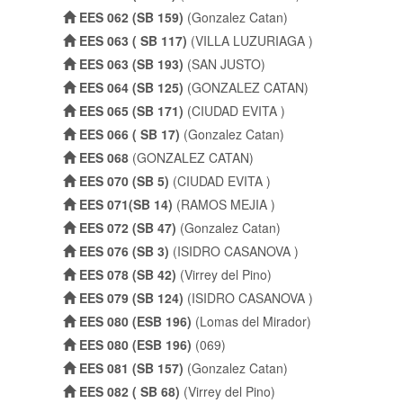
EES 062 (SB 159)
(Gonzalez Catan)
EES 063 ( SB 117)
(VILLA LUZURIAGA )
EES 063 (SB 193)
(SAN JUSTO)
EES 064 (SB 125)
(GONZALEZ CATAN)
EES 065 (SB 171)
(CIUDAD EVITA )
EES 066 ( SB 17)
(Gonzalez Catan)
EES 068
(GONZALEZ CATAN)
EES 070 (SB 5)
(CIUDAD EVITA )
EES 071(SB 14)
(RAMOS MEJIA )
EES 072 (SB 47)
(Gonzalez Catan)
EES 076 (SB 3)
(ISIDRO CASANOVA )
EES 078 (SB 42)
(Virrey del Pino)
EES 079 (SB 124)
(ISIDRO CASANOVA )
EES 080 (ESB 196)
(Lomas del Mirador)
EES 080 (ESB 196)
(069)
EES 081 (SB 157)
(Gonzalez Catan)
EES 082 ( SB 68)
(Virrey del Pino)