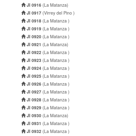
JI 0916
(La Matanza)
JI 0917
(Virrey del Pino )
JI 0918
(La Matanza )
JI 0919
(La Matanza )
JI 0920
(La Matanza )
JI 0921
(La Matanza)
JI 0922
(La Matanza )
JI 0923
(La Matanza )
JI 0924
(La Matanza )
JI 0925
(La Matanza )
JI 0926
(La Matanza )
JI 0927
(La Matanza )
JI 0928
(La Matanza )
JI 0929
(La Matanza )
JI 0930
(La Matanza)
JI 0931
(La Matanza )
JI 0932
(La Matanza )