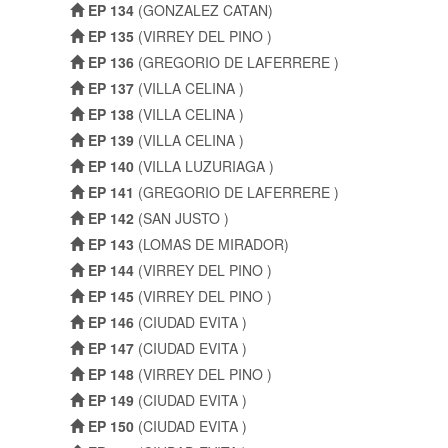
EP 134
(GONZALEZ CATAN)
EP 135
(VIRREY DEL PINO )
EP 136
(GREGORIO DE LAFERRERE )
EP 137
(VILLA CELINA )
EP 138
(VILLA CELINA )
EP 139
(VILLA CELINA )
EP 140
(VILLA LUZURIAGA )
EP 141
(GREGORIO DE LAFERRERE )
EP 142
(SAN JUSTO )
EP 143
(LOMAS DE MIRADOR)
EP 144
(VIRREY DEL PINO )
EP 145
(VIRREY DEL PINO )
EP 146
(CIUDAD EVITA )
EP 147
(CIUDAD EVITA )
EP 148
(VIRREY DEL PINO )
EP 149
(CIUDAD EVITA )
EP 150
(CIUDAD EVITA )