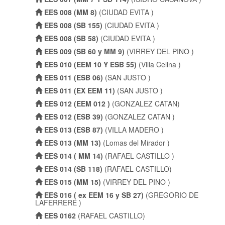
EES 008 (MM 8)
(CIUDAD EVITA )
EES 008 (SB 155)
(CIUDAD EVITA )
EES 008 (SB 58)
(CIUDAD EVITA )
EES 009 (SB 60 y MM 9)
(VIRREY DEL PINO )
EES 010 (EEM 10 Y ESB 55)
(Villa Celina )
EES 011 (ESB 06)
(SAN JUSTO )
EES 011 (EX EEM 11)
(SAN JUSTO )
EES 012 (EEM 012 )
(GONZALEZ CATAN)
EES 012 (ESB 39)
(GONZALEZ CATAN )
EES 013 (ESB 87)
(VILLA MADERO )
EES 013 (MM 13)
(Lomas del Mirador )
EES 014 ( MM 14)
(RAFAEL CASTILLO )
EES 014 (SB 118)
(RAFAEL CASTILLO)
EES 015 (MM 15)
(VIRREY DEL PINO )
EES 016 ( ex EEM 16 y SB 27)
(GREGORIO DE
LAFERRERE )
EES 0162
(RAFAEL CASTILLO)