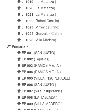
JI 1019
(La Matanza )
JI 1020
(La Matanza)
JI 1021
(La Matanza )
JI 1022
(Rafael Castillo)
JI 1023
(Virrey del Pino)
JI 1024
(González Catán)
JI 1026
(Villa Madero)
Primaria
EP 001
(SAN JUSTO)
EP 002
(Tapiales)
EP 003
(RAMOS MEJIA )
EP 004
(RAMOS MEJIA )
EP 005
(VILLA INSUPERABLE)
EP 006
(SAN JUSTO )
EP 007
(Villa Insuperable)
EP 008
(LA TABLADA )
EP 009
(VILLA MADERO )
EP 010
(RAMOS MEJIA )