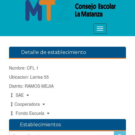
Detalle de establecimiento
Nombre: CFL 1
Ubicacion: Larrea 55
Distrito: RAMOS MEJIA
SAE
Cooperadora
Fondo Escuela
Establecimientos