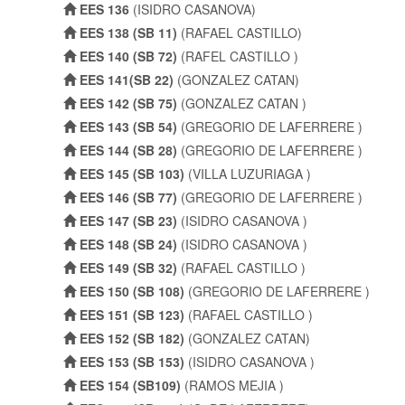
EES 136
(ISIDRO CASANOVA)
EES 138 (SB 11)
(RAFAEL CASTILLO)
EES 140 (SB 72)
(RAFEL CASTILLO )
EES 141(SB 22)
(GONZALEZ CATAN)
EES 142 (SB 75)
(GONZALEZ CATAN )
EES 143 (SB 54)
(GREGORIO DE LAFERRERE )
EES 144 (SB 28)
(GREGORIO DE LAFERRERE )
EES 145 (SB 103)
(VILLA LUZURIAGA )
EES 146 (SB 77)
(GREGORIO DE LAFERRERE )
EES 147 (SB 23)
(ISIDRO CASANOVA )
EES 148 (SB 24)
(ISIDRO CASANOVA )
EES 149 (SB 32)
(RAFAEL CASTILLO )
EES 150 (SB 108)
(GREGORIO DE LAFERRERE )
EES 151 (SB 123)
(RAFAEL CASTILLO )
EES 152 (SB 182)
(GONZALEZ CATAN)
EES 153 (SB 153)
(ISIDRO CASANOVA )
EES 154 (SB109)
(RAMOS MEJIA )