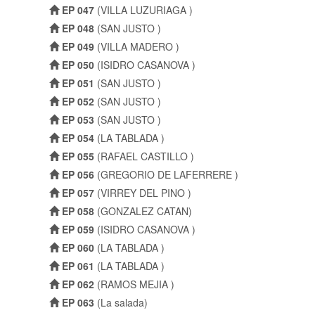
EP 047
(VILLA LUZURIAGA )
EP 048
(SAN JUSTO )
EP 049
(VILLA MADERO )
EP 050
(ISIDRO CASANOVA )
EP 051
(SAN JUSTO )
EP 052
(SAN JUSTO )
EP 053
(SAN JUSTO )
EP 054
(LA TABLADA )
EP 055
(RAFAEL CASTILLO )
EP 056
(GREGORIO DE LAFERRERE )
EP 057
(VIRREY DEL PINO )
EP 058
(GONZALEZ CATAN)
EP 059
(ISIDRO CASANOVA )
EP 060
(LA TABLADA )
EP 061
(LA TABLADA )
EP 062
(RAMOS MEJIA )
EP 063
(La salada)