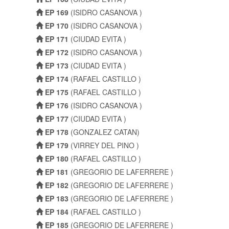
EP 169
(ISIDRO CASANOVA )
EP 170
(ISIDRO CASANOVA )
EP 171
(CIUDAD EVITA )
EP 172
(ISIDRO CASANOVA )
EP 173
(CIUDAD EVITA )
EP 174
(RAFAEL CASTILLO )
EP 175
(RAFAEL CASTILLO )
EP 176
(ISIDRO CASANOVA )
EP 177
(CIUDAD EVITA )
EP 178
(GONZALEZ CATAN)
EP 179
(VIRREY DEL PINO )
EP 180
(RAFAEL CASTILLO )
EP 181
(GREGORIO DE LAFERRERE )
EP 182
(GREGORIO DE LAFERRERE )
EP 183
(GREGORIO DE LAFERRERE )
EP 184
(RAFAEL CASTILLO )
EP 185
(GREGORIO DE LAFERRERE )