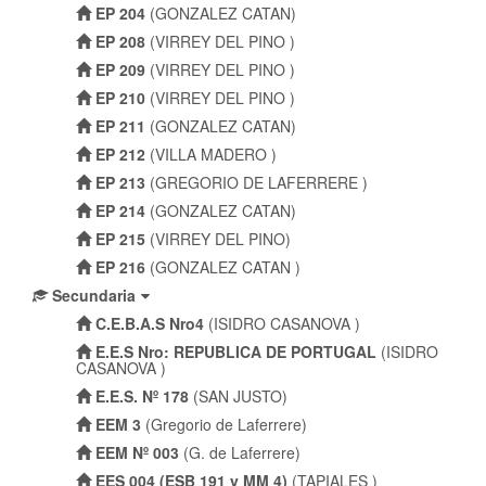
EP 204
(GONZALEZ CATAN)
EP 208
(VIRREY DEL PINO )
EP 209
(VIRREY DEL PINO )
EP 210
(VIRREY DEL PINO )
EP 211
(GONZALEZ CATAN)
EP 212
(VILLA MADERO )
EP 213
(GREGORIO DE LAFERRERE )
EP 214
(GONZALEZ CATAN)
EP 215
(VIRREY DEL PINO)
EP 216
(GONZALEZ CATAN )
Secundaria
C.E.B.A.S Nro4
(ISIDRO CASANOVA )
E.E.S Nro: REPUBLICA DE PORTUGAL
(ISIDRO
CASANOVA )
E.E.S. Nº 178
(SAN JUSTO)
EEM 3
(Gregorio de Laferrere)
EEM Nº 003
(G. de Laferrere)
EES 004 (ESB 191 y MM 4)
(TAPIALES )