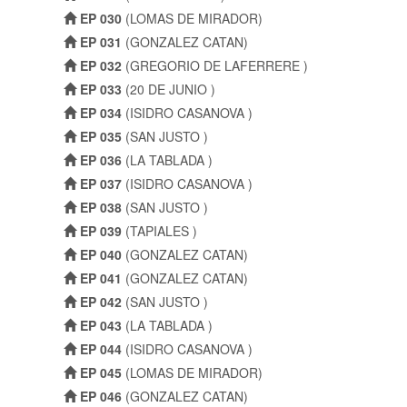
EP 030
(LOMAS DE MIRADOR)
EP 031
(GONZALEZ CATAN)
EP 032
(GREGORIO DE LAFERRERE )
EP 033
(20 DE JUNIO )
EP 034
(ISIDRO CASANOVA )
EP 035
(SAN JUSTO )
EP 036
(LA TABLADA )
EP 037
(ISIDRO CASANOVA )
EP 038
(SAN JUSTO )
EP 039
(TAPIALES )
EP 040
(GONZALEZ CATAN)
EP 041
(GONZALEZ CATAN)
EP 042
(SAN JUSTO )
EP 043
(LA TABLADA )
EP 044
(ISIDRO CASANOVA )
EP 045
(LOMAS DE MIRADOR)
EP 046
(GONZALEZ CATAN)