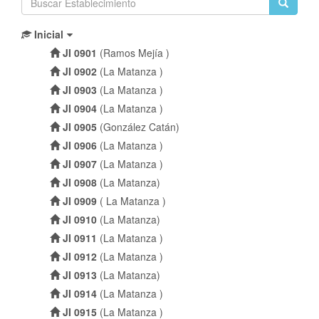
Inicial
JI 0901
(Ramos Mejía )
JI 0902
(La Matanza )
JI 0903
(La Matanza )
JI 0904
(La Matanza )
JI 0905
(González Catán)
JI 0906
(La Matanza )
JI 0907
(La Matanza )
JI 0908
(La Matanza)
JI 0909
( La Matanza )
JI 0910
(La Matanza)
JI 0911
(La Matanza )
JI 0912
(La Matanza )
JI 0913
(La Matanza)
JI 0914
(La Matanza )
JI 0915
(La Matanza )