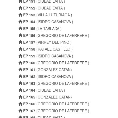
EP 151
(CIUDAD EVITA )
EP 152
(CIUDAD EVITA )
EP 153
(VILLA LUZURIAGA )
EP 154
(ISIDRO CASANOVA )
EP 155
(LA TABLADA )
EP 156
(GREGORIO DE LAFERRERE )
EP 157
(VIRREY DEL PINO )
EP 158
(RAFAEL CASTILLO )
EP 159
(ISIDRO CASANOVA )
EP 160
(GREGORIO DE LAFERRERE )
EP 161
(GONZALEZ CATAN)
EP 162
(ISIDRO CASANOVA )
EP 163
(GREGORIO DE LAFERRERE )
EP 164
(CIUDAD EVITA )
EP 165
(GONZALEZ CATAN)
EP 166
(GREGORIO DE LAFERRERE )
EP 167
(GREGORIO DE LAFERRERE )
EP 168
(CIUDAD EVITA )