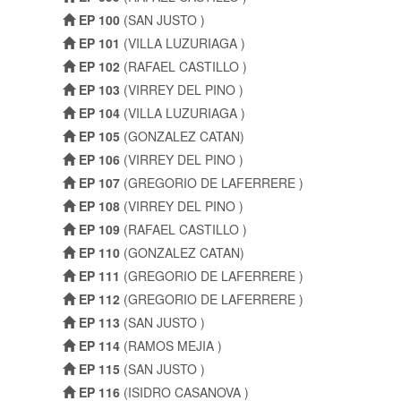
EP 100
(SAN JUSTO )
EP 101
(VILLA LUZURIAGA )
EP 102
(RAFAEL CASTILLO )
EP 103
(VIRREY DEL PINO )
EP 104
(VILLA LUZURIAGA )
EP 105
(GONZALEZ CATAN)
EP 106
(VIRREY DEL PINO )
EP 107
(GREGORIO DE LAFERRERE )
EP 108
(VIRREY DEL PINO )
EP 109
(RAFAEL CASTILLO )
EP 110
(GONZALEZ CATAN)
EP 111
(GREGORIO DE LAFERRERE )
EP 112
(GREGORIO DE LAFERRERE )
EP 113
(SAN JUSTO )
EP 114
(RAMOS MEJIA )
EP 115
(SAN JUSTO )
EP 116
(ISIDRO CASANOVA )