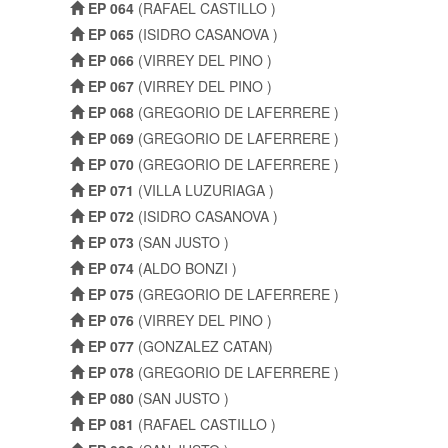
EP 064
(RAFAEL CASTILLO )
EP 065
(ISIDRO CASANOVA )
EP 066
(VIRREY DEL PINO )
EP 067
(VIRREY DEL PINO )
EP 068
(GREGORIO DE LAFERRERE )
EP 069
(GREGORIO DE LAFERRERE )
EP 070
(GREGORIO DE LAFERRERE )
EP 071
(VILLA LUZURIAGA )
EP 072
(ISIDRO CASANOVA )
EP 073
(SAN JUSTO )
EP 074
(ALDO BONZI )
EP 075
(GREGORIO DE LAFERRERE )
EP 076
(VIRREY DEL PINO )
EP 077
(GONZALEZ CATAN)
EP 078
(GREGORIO DE LAFERRERE )
EP 080
(SAN JUSTO )
EP 081
(RAFAEL CASTILLO )