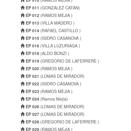
EP 011
(GONZALEZ CATAN)
EP 012
(RAMOS MEJIA )
EP 013
(VILLA MADERO )
EP 014
(RAFAEL CASTILLO )
EP 015
(ISIDRO CASANOVA )
EP 016
(VILLA LUZURIAGA )
EP 018
(ALDO BONZI )
EP 019
(GREGORIO DE LAFERRERE )
EP 020
(RAMOS MEJIA )
EP 021
(LOMAS DE MIRADOR)
EP 022
(ISIDRO CASANOVA )
EP 023
(RAMOS MEJIA )
EP 024
(Ramos Mejía)
EP 026
(LOMAS DE MIRADOR)
EP 027
(LOMAS DE MIRADOR)
EP 028
(GREGORIO DE LAFERRERE )
EP 029
(RAMOS MEJIA )