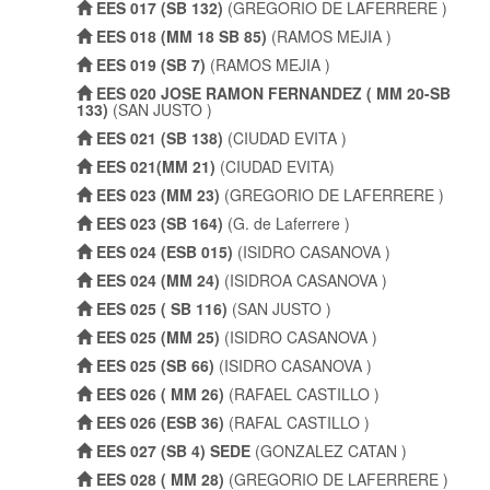
EES 017 (SB 132)
(GREGORIO DE LAFERRERE )
EES 018 (MM 18 SB 85)
(RAMOS MEJIA )
EES 019 (SB 7)
(RAMOS MEJIA )
EES 020 JOSE RAMON FERNANDEZ ( MM 20-SB
133)
(SAN JUSTO )
EES 021 (SB 138)
(CIUDAD EVITA )
EES 021(MM 21)
(CIUDAD EVITA)
EES 023 (MM 23)
(GREGORIO DE LAFERRERE )
EES 023 (SB 164)
(G. de Laferrere )
EES 024 (ESB 015)
(ISIDRO CASANOVA )
EES 024 (MM 24)
(ISIDROA CASANOVA )
EES 025 ( SB 116)
(SAN JUSTO )
EES 025 (MM 25)
(ISIDRO CASANOVA )
EES 025 (SB 66)
(ISIDRO CASANOVA )
EES 026 ( MM 26)
(RAFAEL CASTILLO )
EES 026 (ESB 36)
(RAFAL CASTILLO )
EES 027 (SB 4) SEDE
(GONZALEZ CATAN )
EES 028 ( MM 28)
(GREGORIO DE LAFERRERE )