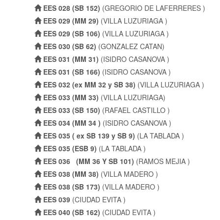
EES 028 (SB 152)
(GREGORIO DE LAFERRERES )
EES 029 (MM 29)
(VILLA LUZURIAGA )
EES 029 (SB 106)
(VILLA LUZURIAGA )
EES 030 (SB 62)
(GONZALEZ CATAN)
EES 031 (MM 31)
(ISIDRO CASANOVA )
EES 031 (SB 166)
(ISIDRO CASANOVA )
EES 032 (ex MM 32 y SB 38)
(VILLA LUZURIAGA )
EES 033 (MM 33)
(VILLA LUZURIAGA)
EES 033 (SB 150)
(RAFAEL CASTILLO )
EES 034 (MM 34 )
(ISIDRO CASANOVA )
EES 035 ( ex SB 139 y SB 9)
(LA TABLADA )
EES 035 (ESB 9)
(LA TABLADA )
EES 036 (MM 36 Y SB 101)
(RAMOS MEJIA )
EES 038 (MM 38)
(VILLA MADERO )
EES 038 (SB 173)
(VILLA MADERO )
EES 039
(CIUDAD EVITA )
EES 040 (SB 162)
(CIUDAD EVITA )