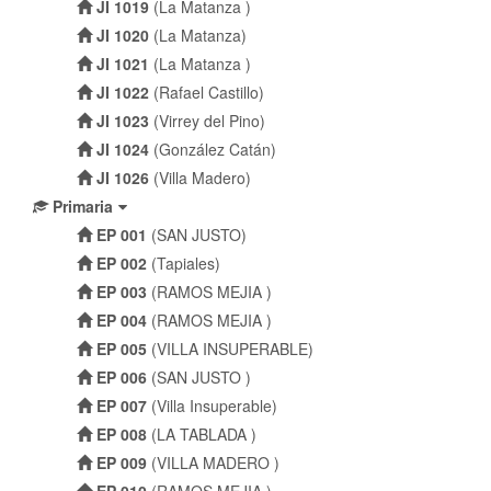
JI 1019
(La Matanza )
JI 1020
(La Matanza)
JI 1021
(La Matanza )
JI 1022
(Rafael Castillo)
JI 1023
(Virrey del Pino)
JI 1024
(González Catán)
JI 1026
(Villa Madero)
Primaria
EP 001
(SAN JUSTO)
EP 002
(Tapiales)
EP 003
(RAMOS MEJIA )
EP 004
(RAMOS MEJIA )
EP 005
(VILLA INSUPERABLE)
EP 006
(SAN JUSTO )
EP 007
(Villa Insuperable)
EP 008
(LA TABLADA )
EP 009
(VILLA MADERO )
EP 010
(RAMOS MEJIA )