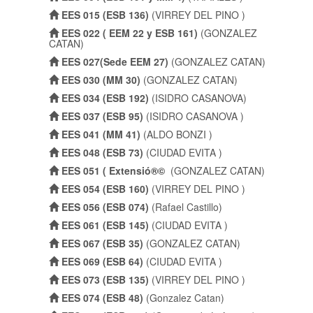
EES 015 (ESB 136)
(VIRREY DEL PINO )
EES 022 ( EEM 22 y ESB 161)
(GONZALEZ
CATAN)
EES 027(Sede EEM 27)
(GONZALEZ CATAN)
EES 030 (MM 30)
(GONZALEZ CATAN)
EES 034 (ESB 192)
(ISIDRO CASANOVA)
EES 037 (ESB 95)
(ISIDRO CASANOVA )
EES 041 (MM 41)
(ALDO BONZI )
EES 048 (ESB 73)
(CIUDAD EVITA )
EES 051 ( Extensió®©
(GONZALEZ CATAN)
EES 054 (ESB 160)
(VIRREY DEL PINO )
EES 056 (ESB 074)
(Rafael Castillo)
EES 061 (ESB 145)
(CIUDAD EVITA )
EES 067 (ESB 35)
(GONZALEZ CATAN)
EES 069 (ESB 64)
(CIUDAD EVITA )
EES 073 (ESB 135)
(VIRREY DEL PINO )
EES 074 (ESB 48)
(Gonzalez Catan)