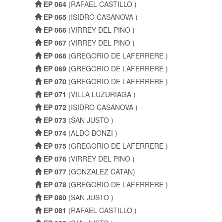
EP 064
(RAFAEL CASTILLO )
EP 065
(ISIDRO CASANOVA )
EP 066
(VIRREY DEL PINO )
EP 067
(VIRREY DEL PINO )
EP 068
(GREGORIO DE LAFERRERE )
EP 069
(GREGORIO DE LAFERRERE )
EP 070
(GREGORIO DE LAFERRERE )
EP 071
(VILLA LUZURIAGA )
EP 072
(ISIDRO CASANOVA )
EP 073
(SAN JUSTO )
EP 074
(ALDO BONZI )
EP 075
(GREGORIO DE LAFERRERE )
EP 076
(VIRREY DEL PINO )
EP 077
(GONZALEZ CATAN)
EP 078
(GREGORIO DE LAFERRERE )
EP 080
(SAN JUSTO )
EP 081
(RAFAEL CASTILLO )