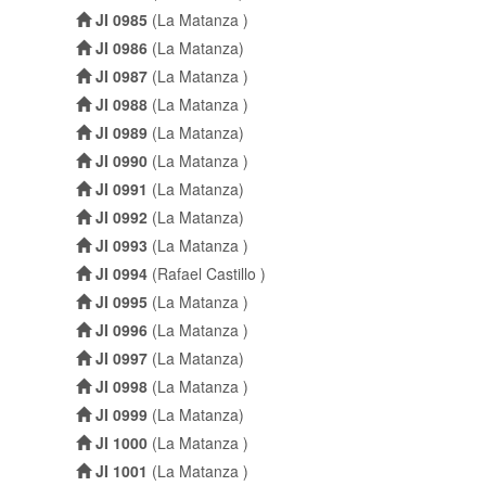
JI 0985
(La Matanza )
JI 0986
(La Matanza)
JI 0987
(La Matanza )
JI 0988
(La Matanza )
JI 0989
(La Matanza)
JI 0990
(La Matanza )
JI 0991
(La Matanza)
JI 0992
(La Matanza)
JI 0993
(La Matanza )
JI 0994
(Rafael Castillo )
JI 0995
(La Matanza )
JI 0996
(La Matanza )
JI 0997
(La Matanza)
JI 0998
(La Matanza )
JI 0999
(La Matanza)
JI 1000
(La Matanza )
JI 1001
(La Matanza )