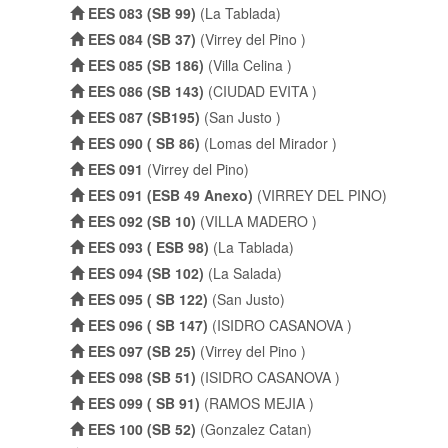
EES 083 (SB 99)
(La Tablada)
EES 084 (SB 37)
(Virrey del Pino )
EES 085 (SB 186)
(Villa Celina )
EES 086 (SB 143)
(CIUDAD EVITA )
EES 087 (SB195)
(San Justo )
EES 090 ( SB 86)
(Lomas del Mirador )
EES 091
(Virrey del Pino)
EES 091 (ESB 49 Anexo)
(VIRREY DEL PINO)
EES 092 (SB 10)
(VILLA MADERO )
EES 093 ( ESB 98)
(La Tablada)
EES 094 (SB 102)
(La Salada)
EES 095 ( SB 122)
(San Justo)
EES 096 ( SB 147)
(ISIDRO CASANOVA )
EES 097 (SB 25)
(Virrey del Pino )
EES 098 (SB 51)
(ISIDRO CASANOVA )
EES 099 ( SB 91)
(RAMOS MEJIA )
EES 100 (SB 52)
(Gonzalez Catan)