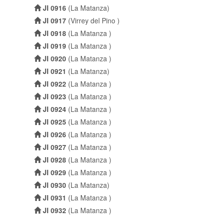
JI 0916
(La Matanza)
JI 0917
(Virrey del Pino )
JI 0918
(La Matanza )
JI 0919
(La Matanza )
JI 0920
(La Matanza )
JI 0921
(La Matanza)
JI 0922
(La Matanza )
JI 0923
(La Matanza )
JI 0924
(La Matanza )
JI 0925
(La Matanza )
JI 0926
(La Matanza )
JI 0927
(La Matanza )
JI 0928
(La Matanza )
JI 0929
(La Matanza )
JI 0930
(La Matanza)
JI 0931
(La Matanza )
JI 0932
(La Matanza )