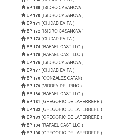
EP 169
(ISIDRO CASANOVA )
EP 170
(ISIDRO CASANOVA )
EP 171
(CIUDAD EVITA )
EP 172
(ISIDRO CASANOVA )
EP 173
(CIUDAD EVITA )
EP 174
(RAFAEL CASTILLO )
EP 175
(RAFAEL CASTILLO )
EP 176
(ISIDRO CASANOVA )
EP 177
(CIUDAD EVITA )
EP 178
(GONZALEZ CATAN)
EP 179
(VIRREY DEL PINO )
EP 180
(RAFAEL CASTILLO )
EP 181
(GREGORIO DE LAFERRERE )
EP 182
(GREGORIO DE LAFERRERE )
EP 183
(GREGORIO DE LAFERRERE )
EP 184
(RAFAEL CASTILLO )
EP 185
(GREGORIO DE LAFERRERE )