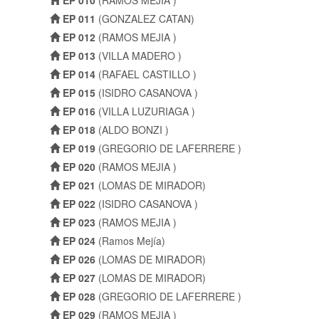
EP 011
(GONZALEZ CATAN)
EP 012
(RAMOS MEJIA )
EP 013
(VILLA MADERO )
EP 014
(RAFAEL CASTILLO )
EP 015
(ISIDRO CASANOVA )
EP 016
(VILLA LUZURIAGA )
EP 018
(ALDO BONZI )
EP 019
(GREGORIO DE LAFERRERE )
EP 020
(RAMOS MEJIA )
EP 021
(LOMAS DE MIRADOR)
EP 022
(ISIDRO CASANOVA )
EP 023
(RAMOS MEJIA )
EP 024
(Ramos Mejía)
EP 026
(LOMAS DE MIRADOR)
EP 027
(LOMAS DE MIRADOR)
EP 028
(GREGORIO DE LAFERRERE )
EP 029
(RAMOS MEJIA )