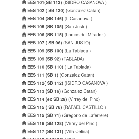
EES 101(SB 113)
(ISIDRO CASANOVA )
EES 102 ( SB 130)
(Gonzalez Catan)
EES 104 (SB 146)
(I. Casanova )
EES 105 (SB 105)
(San Justo)
EES 106 (SB 115)
(Lomas del Mirador )
EES 107 ( SB 96)
(SAN JUSTO)
EES 109 (SB 100)
(La Tablada )
EES 109 (SB 92)
(TABLADA)
EES 110 (SB 110)
( La Tablada)
EES 111 (SB 1)
(Gonzalez Catan)
EES 112( SB 112)
(ISIDRO CASANOVA )
EES 113 (SB 16)
(Gonzalez Catan)
EES 114 (ex SB 29)
(Virrey del Pino)
EES 115 ( SB 76)
(RAFAEL CASTILLO )
EES 115 (SB 71)
(Gregorio de Laferrere)
EES 116 (SB 128)
(Virrey del Pino )
EES 117 (SB 131)
(Villa Celina)