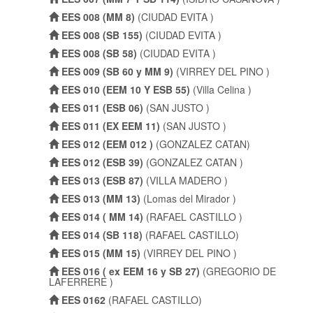
EES 008 (MM 8)
(CIUDAD EVITA )
EES 008 (SB 155)
(CIUDAD EVITA )
EES 008 (SB 58)
(CIUDAD EVITA )
EES 009 (SB 60 y MM 9)
(VIRREY DEL PINO )
EES 010 (EEM 10 Y ESB 55)
(Villa Celina )
EES 011 (ESB 06)
(SAN JUSTO )
EES 011 (EX EEM 11)
(SAN JUSTO )
EES 012 (EEM 012 )
(GONZALEZ CATAN)
EES 012 (ESB 39)
(GONZALEZ CATAN )
EES 013 (ESB 87)
(VILLA MADERO )
EES 013 (MM 13)
(Lomas del Mirador )
EES 014 ( MM 14)
(RAFAEL CASTILLO )
EES 014 (SB 118)
(RAFAEL CASTILLO)
EES 015 (MM 15)
(VIRREY DEL PINO )
EES 016 ( ex EEM 16 y SB 27)
(GREGORIO DE
LAFERRERE )
EES 0162
(RAFAEL CASTILLO)