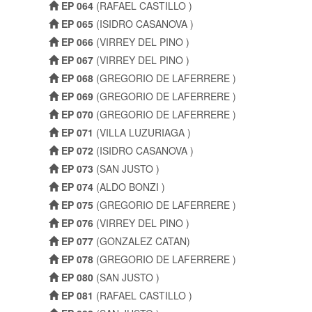
EP 064
(RAFAEL CASTILLO )
EP 065
(ISIDRO CASANOVA )
EP 066
(VIRREY DEL PINO )
EP 067
(VIRREY DEL PINO )
EP 068
(GREGORIO DE LAFERRERE )
EP 069
(GREGORIO DE LAFERRERE )
EP 070
(GREGORIO DE LAFERRERE )
EP 071
(VILLA LUZURIAGA )
EP 072
(ISIDRO CASANOVA )
EP 073
(SAN JUSTO )
EP 074
(ALDO BONZI )
EP 075
(GREGORIO DE LAFERRERE )
EP 076
(VIRREY DEL PINO )
EP 077
(GONZALEZ CATAN)
EP 078
(GREGORIO DE LAFERRERE )
EP 080
(SAN JUSTO )
EP 081
(RAFAEL CASTILLO )