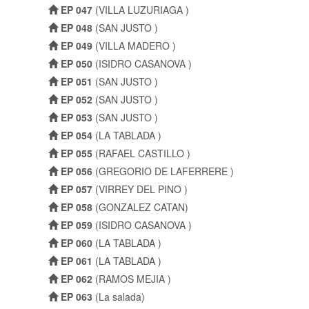
EP 047
(VILLA LUZURIAGA )
EP 048
(SAN JUSTO )
EP 049
(VILLA MADERO )
EP 050
(ISIDRO CASANOVA )
EP 051
(SAN JUSTO )
EP 052
(SAN JUSTO )
EP 053
(SAN JUSTO )
EP 054
(LA TABLADA )
EP 055
(RAFAEL CASTILLO )
EP 056
(GREGORIO DE LAFERRERE )
EP 057
(VIRREY DEL PINO )
EP 058
(GONZALEZ CATAN)
EP 059
(ISIDRO CASANOVA )
EP 060
(LA TABLADA )
EP 061
(LA TABLADA )
EP 062
(RAMOS MEJIA )
EP 063
(La salada)