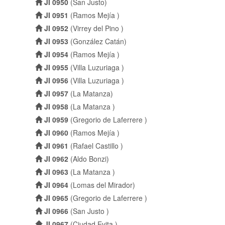
JI 0950
(San Justo)
JI 0951
(Ramos Mejía )
JI 0952
(Virrey del Pino )
JI 0953
(González Catán)
JI 0954
(Ramos Mejía )
JI 0955
(Villa Luzuriaga )
JI 0956
(Villa Luzuriaga )
JI 0957
(La Matanza)
JI 0958
(La Matanza )
JI 0959
(Gregorio de Laferrere )
JI 0960
(Ramos Mejía )
JI 0961
(Rafael Castillo )
JI 0962
(Aldo Bonzi)
JI 0963
(La Matanza )
JI 0964
(Lomas del Mirador)
JI 0965
(Gregorio de Laferrere )
JI 0966
(San Justo )
JI 0967
(Ciudad Evita )