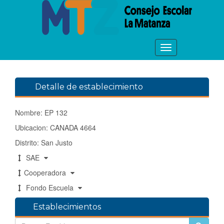
Detalle de establecimiento
Nombre: EP 132
Ubicacion: CANADA 4664
Distrito: San Justo
SAE
Cooperadora
Fondo Escuela
Establecimientos