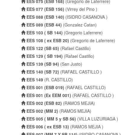
EES 075 (ESB 168)
(Gregorio de Laferrere)
EES 077 (ESB 156)
(Virrey del Pino )
EES 088 (ESB 140)
(ISIDRO CASANOVA )
EES 089 (ESB 44)
(Gonzalez Catan)
EES 103 ( SB 144)
(Gregorio Laferrere)
EES 108 ( ex ESB 20)
(Gregorio de Laferrere)
EES 122 (SB 65)
(Rafael Castillo)
EES 129 ( SB 194)
(Rafael Castillo)
EES 139 (SB 94)
(San Justo)
EES 140 (SB 72)
(RAFAEL CASTILLO )
EES 149
(R. CASTILLO)
EES 001 (ESB 019)
(RAFAEL CASTILLO)
EES 001 (Ex EEM 001)
(RAFAEL CASTILLO )
EES 002 (ESB 82)
(RAMOS MEJIA)
EES 002 (MM 2)
(RAMOS MEJIA)
EES 005 ( MM 5 y SB 56)
(VILLA LUZURIAGA )
EES 006 ( ex ESB 13)
(RAMOS MEJIA )
EES 007 (MM 7 Y SB 114)
(ISIDRO CASANOVA )