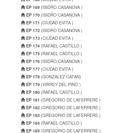
EP 169
(ISIDRO CASANOVA )
EP 170
(ISIDRO CASANOVA )
EP 171
(CIUDAD EVITA )
EP 172
(ISIDRO CASANOVA )
EP 173
(CIUDAD EVITA )
EP 174
(RAFAEL CASTILLO )
EP 175
(RAFAEL CASTILLO )
EP 176
(ISIDRO CASANOVA )
EP 177
(CIUDAD EVITA )
EP 178
(GONZALEZ CATAN)
EP 179
(VIRREY DEL PINO )
EP 180
(RAFAEL CASTILLO )
EP 181
(GREGORIO DE LAFERRERE )
EP 182
(GREGORIO DE LAFERRERE )
EP 183
(GREGORIO DE LAFERRERE )
EP 184
(RAFAEL CASTILLO )
EP 185
(GREGORIO DE LAFERRERE )