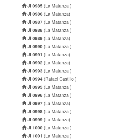
JI 0985
(La Matanza )
JI 0986
(La Matanza)
JI 0987
(La Matanza )
JI 0988
(La Matanza )
JI 0989
(La Matanza)
JI 0990
(La Matanza )
JI 0991
(La Matanza)
JI 0992
(La Matanza)
JI 0993
(La Matanza )
JI 0994
(Rafael Castillo )
JI 0995
(La Matanza )
JI 0996
(La Matanza )
JI 0997
(La Matanza)
JI 0998
(La Matanza )
JI 0999
(La Matanza)
JI 1000
(La Matanza )
JI 1001
(La Matanza )