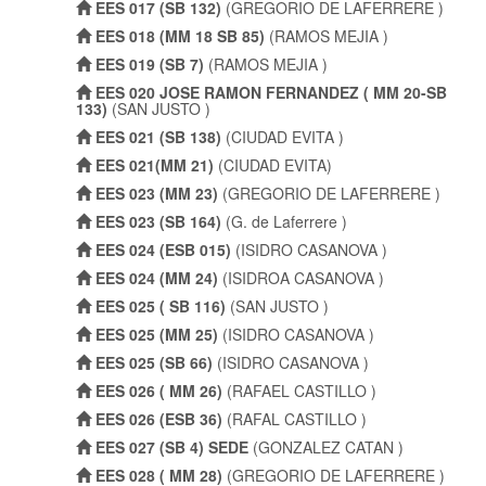
EES 017 (SB 132)
(GREGORIO DE LAFERRERE )
EES 018 (MM 18 SB 85)
(RAMOS MEJIA )
EES 019 (SB 7)
(RAMOS MEJIA )
EES 020 JOSE RAMON FERNANDEZ ( MM 20-SB
133)
(SAN JUSTO )
EES 021 (SB 138)
(CIUDAD EVITA )
EES 021(MM 21)
(CIUDAD EVITA)
EES 023 (MM 23)
(GREGORIO DE LAFERRERE )
EES 023 (SB 164)
(G. de Laferrere )
EES 024 (ESB 015)
(ISIDRO CASANOVA )
EES 024 (MM 24)
(ISIDROA CASANOVA )
EES 025 ( SB 116)
(SAN JUSTO )
EES 025 (MM 25)
(ISIDRO CASANOVA )
EES 025 (SB 66)
(ISIDRO CASANOVA )
EES 026 ( MM 26)
(RAFAEL CASTILLO )
EES 026 (ESB 36)
(RAFAL CASTILLO )
EES 027 (SB 4) SEDE
(GONZALEZ CATAN )
EES 028 ( MM 28)
(GREGORIO DE LAFERRERE )