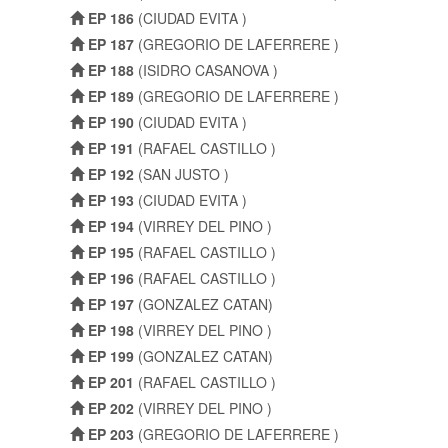
EP 186
(CIUDAD EVITA )
EP 187
(GREGORIO DE LAFERRERE )
EP 188
(ISIDRO CASANOVA )
EP 189
(GREGORIO DE LAFERRERE )
EP 190
(CIUDAD EVITA )
EP 191
(RAFAEL CASTILLO )
EP 192
(SAN JUSTO )
EP 193
(CIUDAD EVITA )
EP 194
(VIRREY DEL PINO )
EP 195
(RAFAEL CASTILLO )
EP 196
(RAFAEL CASTILLO )
EP 197
(GONZALEZ CATAN)
EP 198
(VIRREY DEL PINO )
EP 199
(GONZALEZ CATAN)
EP 201
(RAFAEL CASTILLO )
EP 202
(VIRREY DEL PINO )
EP 203
(GREGORIO DE LAFERRERE )