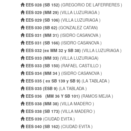
EES 028 (SB 152)
(GREGORIO DE LAFERRERES )
EES 029 (MM 29)
(VILLA LUZURIAGA )
EES 029 (SB 106)
(VILLA LUZURIAGA )
EES 030 (SB 62)
(GONZALEZ CATAN)
EES 031 (MM 31)
(ISIDRO CASANOVA )
EES 031 (SB 166)
(ISIDRO CASANOVA )
EES 032 (ex MM 32 y SB 38)
(VILLA LUZURIAGA )
EES 033 (MM 33)
(VILLA LUZURIAGA)
EES 033 (SB 150)
(RAFAEL CASTILLO )
EES 034 (MM 34 )
(ISIDRO CASANOVA )
EES 035 ( ex SB 139 y SB 9)
(LA TABLADA )
EES 035 (ESB 9)
(LA TABLADA )
EES 036 (MM 36 Y SB 101)
(RAMOS MEJIA )
EES 038 (MM 38)
(VILLA MADERO )
EES 038 (SB 173)
(VILLA MADERO )
EES 039
(CIUDAD EVITA )
EES 040 (SB 162)
(CIUDAD EVITA )