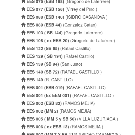
EES 075 (ESB 168)
(Gregorio de Laferrere)
EES 077 (ESB 156)
(Virrey del Pino )
EES 088 (ESB 140)
(ISIDRO CASANOVA )
EES 089 (ESB 44)
(Gonzalez Catan)
EES 103 ( SB 144)
(Gregorio Laferrere)
EES 108 ( ex ESB 20)
(Gregorio de Laferrere)
EES 122 (SB 65)
(Rafael Castillo)
EES 129 ( SB 194)
(Rafael Castillo)
EES 139 (SB 94)
(San Justo)
EES 140 (SB 72)
(RAFAEL CASTILLO )
EES 149
(R. CASTILLO)
EES 001 (ESB 019)
(RAFAEL CASTILLO)
EES 001 (Ex EEM 001)
(RAFAEL CASTILLO )
EES 002 (ESB 82)
(RAMOS MEJIA)
EES 002 (MM 2)
(RAMOS MEJIA)
EES 005 ( MM 5 y SB 56)
(VILLA LUZURIAGA )
EES 006 ( ex ESB 13)
(RAMOS MEJIA )
EES 007 (MM 7 Y SB 114)
(ISIDRO CASANOVA )