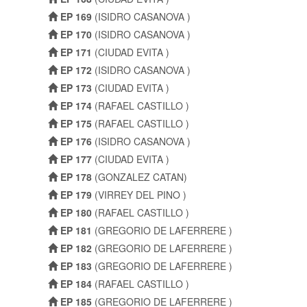
EP 169
(ISIDRO CASANOVA )
EP 170
(ISIDRO CASANOVA )
EP 171
(CIUDAD EVITA )
EP 172
(ISIDRO CASANOVA )
EP 173
(CIUDAD EVITA )
EP 174
(RAFAEL CASTILLO )
EP 175
(RAFAEL CASTILLO )
EP 176
(ISIDRO CASANOVA )
EP 177
(CIUDAD EVITA )
EP 178
(GONZALEZ CATAN)
EP 179
(VIRREY DEL PINO )
EP 180
(RAFAEL CASTILLO )
EP 181
(GREGORIO DE LAFERRERE )
EP 182
(GREGORIO DE LAFERRERE )
EP 183
(GREGORIO DE LAFERRERE )
EP 184
(RAFAEL CASTILLO )
EP 185
(GREGORIO DE LAFERRERE )