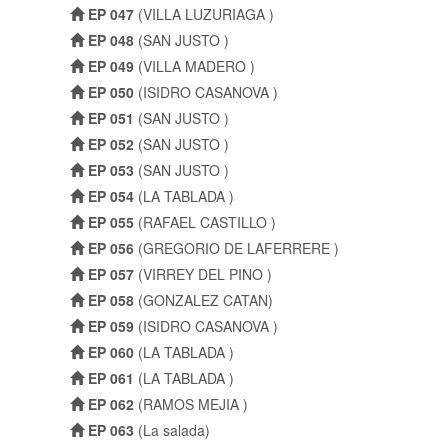
EP 047
(VILLA LUZURIAGA )
EP 048
(SAN JUSTO )
EP 049
(VILLA MADERO )
EP 050
(ISIDRO CASANOVA )
EP 051
(SAN JUSTO )
EP 052
(SAN JUSTO )
EP 053
(SAN JUSTO )
EP 054
(LA TABLADA )
EP 055
(RAFAEL CASTILLO )
EP 056
(GREGORIO DE LAFERRERE )
EP 057
(VIRREY DEL PINO )
EP 058
(GONZALEZ CATAN)
EP 059
(ISIDRO CASANOVA )
EP 060
(LA TABLADA )
EP 061
(LA TABLADA )
EP 062
(RAMOS MEJIA )
EP 063
(La salada)