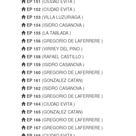
EP 151
(CIUDAD EVITA )
EP 152
(CIUDAD EVITA )
EP 153
(VILLA LUZURIAGA )
EP 154
(ISIDRO CASANOVA )
EP 155
(LA TABLADA )
EP 156
(GREGORIO DE LAFERRERE )
EP 157
(VIRREY DEL PINO )
EP 158
(RAFAEL CASTILLO )
EP 159
(ISIDRO CASANOVA )
EP 160
(GREGORIO DE LAFERRERE )
EP 161
(GONZALEZ CATAN)
EP 162
(ISIDRO CASANOVA )
EP 163
(GREGORIO DE LAFERRERE )
EP 164
(CIUDAD EVITA )
EP 165
(GONZALEZ CATAN)
EP 166
(GREGORIO DE LAFERRERE )
EP 167
(GREGORIO DE LAFERRERE )
EP 168
(CIUDAD EVITA )