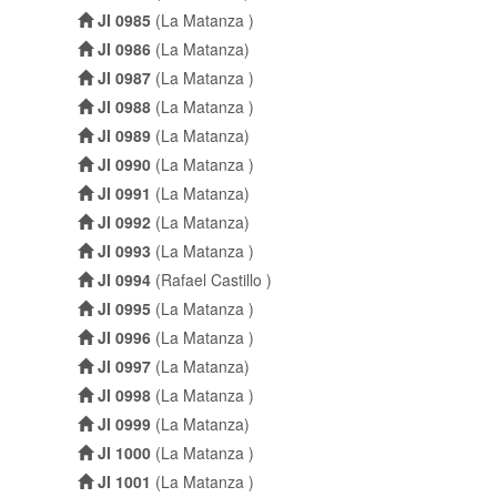
JI 0985
(La Matanza )
JI 0986
(La Matanza)
JI 0987
(La Matanza )
JI 0988
(La Matanza )
JI 0989
(La Matanza)
JI 0990
(La Matanza )
JI 0991
(La Matanza)
JI 0992
(La Matanza)
JI 0993
(La Matanza )
JI 0994
(Rafael Castillo )
JI 0995
(La Matanza )
JI 0996
(La Matanza )
JI 0997
(La Matanza)
JI 0998
(La Matanza )
JI 0999
(La Matanza)
JI 1000
(La Matanza )
JI 1001
(La Matanza )