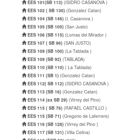
EES 101(SB 113)
(ISIDRO CASANOVA )
EES 102 ( SB 130)
(Gonzalez Catan)
EES 104 (SB 146)
(I. Casanova )
EES 105 (SB 105)
(San Justo)
EES 106 (SB 115)
(Lomas del Mirador )
EES 107 ( SB 96)
(SAN JUSTO)
EES 109 (SB 100)
(La Tablada )
EES 109 (SB 92)
(TABLADA)
EES 110 (SB 110)
( La Tablada)
EES 111 (SB 1)
(Gonzalez Catan)
EES 112( SB 112)
(ISIDRO CASANOVA )
EES 113 (SB 16)
(Gonzalez Catan)
EES 114 (ex SB 29)
(Virrey del Pino)
EES 115 ( SB 76)
(RAFAEL CASTILLO )
EES 115 (SB 71)
(Gregorio de Laferrere)
EES 116 (SB 128)
(Virrey del Pino )
EES 117 (SB 131)
(Villa Celina)