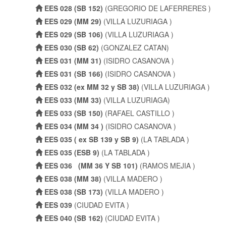
EES 028 (SB 152)
(GREGORIO DE LAFERRERES )
EES 029 (MM 29)
(VILLA LUZURIAGA )
EES 029 (SB 106)
(VILLA LUZURIAGA )
EES 030 (SB 62)
(GONZALEZ CATAN)
EES 031 (MM 31)
(ISIDRO CASANOVA )
EES 031 (SB 166)
(ISIDRO CASANOVA )
EES 032 (ex MM 32 y SB 38)
(VILLA LUZURIAGA )
EES 033 (MM 33)
(VILLA LUZURIAGA)
EES 033 (SB 150)
(RAFAEL CASTILLO )
EES 034 (MM 34 )
(ISIDRO CASANOVA )
EES 035 ( ex SB 139 y SB 9)
(LA TABLADA )
EES 035 (ESB 9)
(LA TABLADA )
EES 036 (MM 36 Y SB 101)
(RAMOS MEJIA )
EES 038 (MM 38)
(VILLA MADERO )
EES 038 (SB 173)
(VILLA MADERO )
EES 039
(CIUDAD EVITA )
EES 040 (SB 162)
(CIUDAD EVITA )