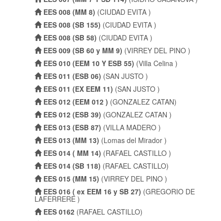
EES 008 (MM 8)
(CIUDAD EVITA )
EES 008 (SB 155)
(CIUDAD EVITA )
EES 008 (SB 58)
(CIUDAD EVITA )
EES 009 (SB 60 y MM 9)
(VIRREY DEL PINO )
EES 010 (EEM 10 Y ESB 55)
(Villa Celina )
EES 011 (ESB 06)
(SAN JUSTO )
EES 011 (EX EEM 11)
(SAN JUSTO )
EES 012 (EEM 012 )
(GONZALEZ CATAN)
EES 012 (ESB 39)
(GONZALEZ CATAN )
EES 013 (ESB 87)
(VILLA MADERO )
EES 013 (MM 13)
(Lomas del Mirador )
EES 014 ( MM 14)
(RAFAEL CASTILLO )
EES 014 (SB 118)
(RAFAEL CASTILLO)
EES 015 (MM 15)
(VIRREY DEL PINO )
EES 016 ( ex EEM 16 y SB 27)
(GREGORIO DE
LAFERRERE )
EES 0162
(RAFAEL CASTILLO)