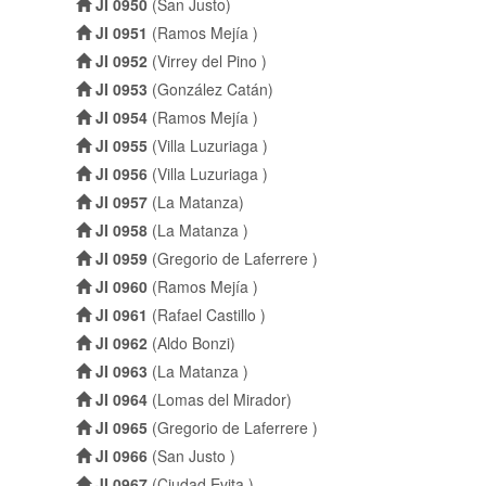
JI 0950
(San Justo)
JI 0951
(Ramos Mejía )
JI 0952
(Virrey del Pino )
JI 0953
(González Catán)
JI 0954
(Ramos Mejía )
JI 0955
(Villa Luzuriaga )
JI 0956
(Villa Luzuriaga )
JI 0957
(La Matanza)
JI 0958
(La Matanza )
JI 0959
(Gregorio de Laferrere )
JI 0960
(Ramos Mejía )
JI 0961
(Rafael Castillo )
JI 0962
(Aldo Bonzi)
JI 0963
(La Matanza )
JI 0964
(Lomas del Mirador)
JI 0965
(Gregorio de Laferrere )
JI 0966
(San Justo )
JI 0967
(Ciudad Evita )