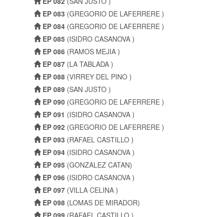
EP 082
(SAN JUSTO )
EP 083
(GREGORIO DE LAFERRERE )
EP 084
(GREGORIO DE LAFERRERE )
EP 085
(ISIDRO CASANOVA )
EP 086
(RAMOS MEJIA )
EP 087
(LA TABLADA )
EP 088
(VIRREY DEL PINO )
EP 089
(SAN JUSTO )
EP 090
(GREGORIO DE LAFERRERE )
EP 091
(ISIDRO CASANOVA )
EP 092
(GREGORIO DE LAFERRERE )
EP 093
(RAFAEL CASTILLO )
EP 094
(ISIDRO CASANOVA )
EP 095
(GONZALEZ CATAN)
EP 096
(ISIDRO CASANOVA )
EP 097
(VILLA CELINA )
EP 098
(LOMAS DE MIRADOR)
EP 099
(RAFAEL CASTILLO )