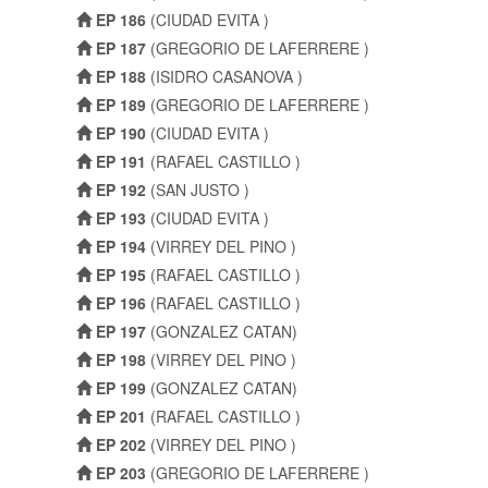
EP 186
(CIUDAD EVITA )
EP 187
(GREGORIO DE LAFERRERE )
EP 188
(ISIDRO CASANOVA )
EP 189
(GREGORIO DE LAFERRERE )
EP 190
(CIUDAD EVITA )
EP 191
(RAFAEL CASTILLO )
EP 192
(SAN JUSTO )
EP 193
(CIUDAD EVITA )
EP 194
(VIRREY DEL PINO )
EP 195
(RAFAEL CASTILLO )
EP 196
(RAFAEL CASTILLO )
EP 197
(GONZALEZ CATAN)
EP 198
(VIRREY DEL PINO )
EP 199
(GONZALEZ CATAN)
EP 201
(RAFAEL CASTILLO )
EP 202
(VIRREY DEL PINO )
EP 203
(GREGORIO DE LAFERRERE )