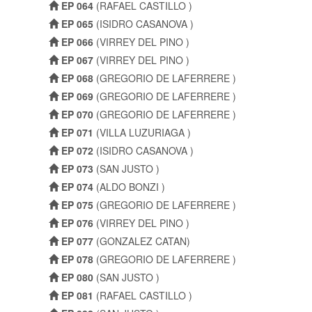
EP 064
(RAFAEL CASTILLO )
EP 065
(ISIDRO CASANOVA )
EP 066
(VIRREY DEL PINO )
EP 067
(VIRREY DEL PINO )
EP 068
(GREGORIO DE LAFERRERE )
EP 069
(GREGORIO DE LAFERRERE )
EP 070
(GREGORIO DE LAFERRERE )
EP 071
(VILLA LUZURIAGA )
EP 072
(ISIDRO CASANOVA )
EP 073
(SAN JUSTO )
EP 074
(ALDO BONZI )
EP 075
(GREGORIO DE LAFERRERE )
EP 076
(VIRREY DEL PINO )
EP 077
(GONZALEZ CATAN)
EP 078
(GREGORIO DE LAFERRERE )
EP 080
(SAN JUSTO )
EP 081
(RAFAEL CASTILLO )