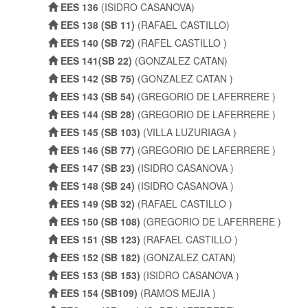
EES 136
(ISIDRO CASANOVA)
EES 138 (SB 11)
(RAFAEL CASTILLO)
EES 140 (SB 72)
(RAFEL CASTILLO )
EES 141(SB 22)
(GONZALEZ CATAN)
EES 142 (SB 75)
(GONZALEZ CATAN )
EES 143 (SB 54)
(GREGORIO DE LAFERRERE )
EES 144 (SB 28)
(GREGORIO DE LAFERRERE )
EES 145 (SB 103)
(VILLA LUZURIAGA )
EES 146 (SB 77)
(GREGORIO DE LAFERRERE )
EES 147 (SB 23)
(ISIDRO CASANOVA )
EES 148 (SB 24)
(ISIDRO CASANOVA )
EES 149 (SB 32)
(RAFAEL CASTILLO )
EES 150 (SB 108)
(GREGORIO DE LAFERRERE )
EES 151 (SB 123)
(RAFAEL CASTILLO )
EES 152 (SB 182)
(GONZALEZ CATAN)
EES 153 (SB 153)
(ISIDRO CASANOVA )
EES 154 (SB109)
(RAMOS MEJIA )