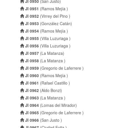
JI 0950
(San Justo)
JI 0951
(Ramos Mejía )
JI 0952
(Virrey del Pino )
JI 0953
(González Catán)
JI 0954
(Ramos Mejía )
JI 0955
(Villa Luzuriaga )
JI 0956
(Villa Luzuriaga )
JI 0957
(La Matanza)
JI 0958
(La Matanza )
JI 0959
(Gregorio de Laferrere )
JI 0960
(Ramos Mejía )
JI 0961
(Rafael Castillo )
JI 0962
(Aldo Bonzi)
JI 0963
(La Matanza )
JI 0964
(Lomas del Mirador)
JI 0965
(Gregorio de Laferrere )
JI 0966
(San Justo )
JI 0967
(Ciudad Evita )