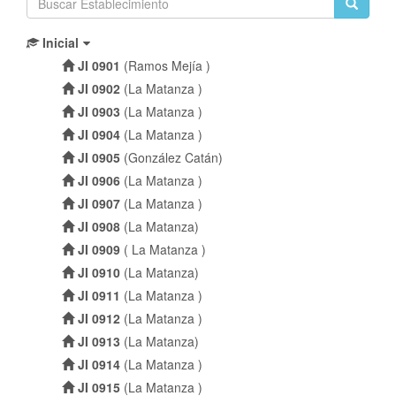
Inicial
JI 0901
(Ramos Mejía )
JI 0902
(La Matanza )
JI 0903
(La Matanza )
JI 0904
(La Matanza )
JI 0905
(González Catán)
JI 0906
(La Matanza )
JI 0907
(La Matanza )
JI 0908
(La Matanza)
JI 0909
( La Matanza )
JI 0910
(La Matanza)
JI 0911
(La Matanza )
JI 0912
(La Matanza )
JI 0913
(La Matanza)
JI 0914
(La Matanza )
JI 0915
(La Matanza )