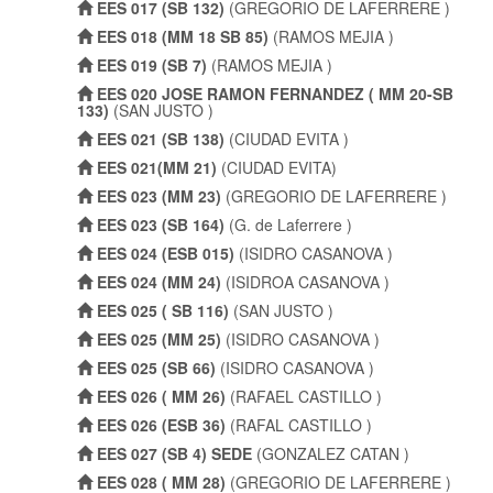
EES 017 (SB 132)
(GREGORIO DE LAFERRERE )
EES 018 (MM 18 SB 85)
(RAMOS MEJIA )
EES 019 (SB 7)
(RAMOS MEJIA )
EES 020 JOSE RAMON FERNANDEZ ( MM 20-SB
133)
(SAN JUSTO )
EES 021 (SB 138)
(CIUDAD EVITA )
EES 021(MM 21)
(CIUDAD EVITA)
EES 023 (MM 23)
(GREGORIO DE LAFERRERE )
EES 023 (SB 164)
(G. de Laferrere )
EES 024 (ESB 015)
(ISIDRO CASANOVA )
EES 024 (MM 24)
(ISIDROA CASANOVA )
EES 025 ( SB 116)
(SAN JUSTO )
EES 025 (MM 25)
(ISIDRO CASANOVA )
EES 025 (SB 66)
(ISIDRO CASANOVA )
EES 026 ( MM 26)
(RAFAEL CASTILLO )
EES 026 (ESB 36)
(RAFAL CASTILLO )
EES 027 (SB 4) SEDE
(GONZALEZ CATAN )
EES 028 ( MM 28)
(GREGORIO DE LAFERRERE )