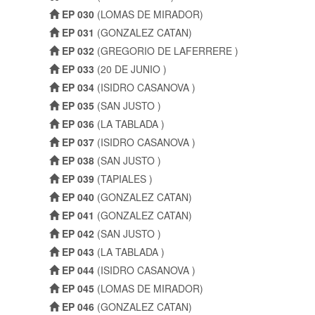
EP 030
(LOMAS DE MIRADOR)
EP 031
(GONZALEZ CATAN)
EP 032
(GREGORIO DE LAFERRERE )
EP 033
(20 DE JUNIO )
EP 034
(ISIDRO CASANOVA )
EP 035
(SAN JUSTO )
EP 036
(LA TABLADA )
EP 037
(ISIDRO CASANOVA )
EP 038
(SAN JUSTO )
EP 039
(TAPIALES )
EP 040
(GONZALEZ CATAN)
EP 041
(GONZALEZ CATAN)
EP 042
(SAN JUSTO )
EP 043
(LA TABLADA )
EP 044
(ISIDRO CASANOVA )
EP 045
(LOMAS DE MIRADOR)
EP 046
(GONZALEZ CATAN)