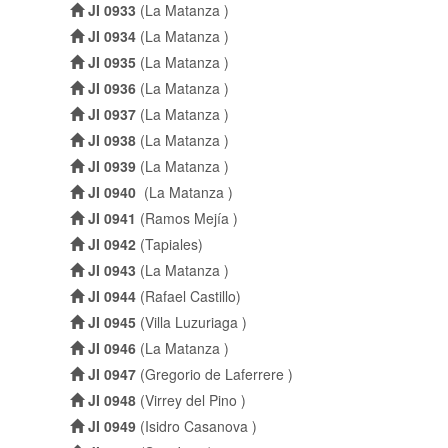
JI 0933
(La Matanza )
JI 0934
(La Matanza )
JI 0935
(La Matanza )
JI 0936
(La Matanza )
JI 0937
(La Matanza )
JI 0938
(La Matanza )
JI 0939
(La Matanza )
JI 0940
(La Matanza )
JI 0941
(Ramos Mejía )
JI 0942
(Tapiales)
JI 0943
(La Matanza )
JI 0944
(Rafael Castillo)
JI 0945
(Villa Luzuriaga )
JI 0946
(La Matanza )
JI 0947
(Gregorio de Laferrere )
JI 0948
(Virrey del Pino )
JI 0949
(Isidro Casanova )