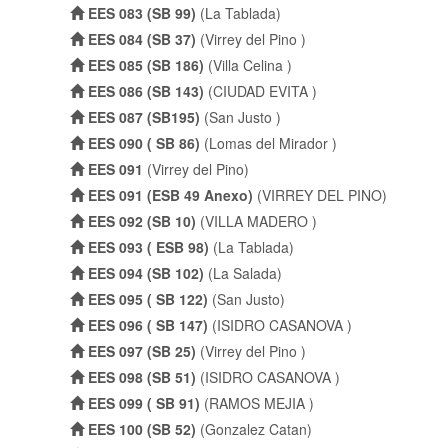
EES 083 (SB 99)
(La Tablada)
EES 084 (SB 37)
(Virrey del Pino )
EES 085 (SB 186)
(Villa Celina )
EES 086 (SB 143)
(CIUDAD EVITA )
EES 087 (SB195)
(San Justo )
EES 090 ( SB 86)
(Lomas del Mirador )
EES 091
(Virrey del Pino)
EES 091 (ESB 49 Anexo)
(VIRREY DEL PINO)
EES 092 (SB 10)
(VILLA MADERO )
EES 093 ( ESB 98)
(La Tablada)
EES 094 (SB 102)
(La Salada)
EES 095 ( SB 122)
(San Justo)
EES 096 ( SB 147)
(ISIDRO CASANOVA )
EES 097 (SB 25)
(Virrey del Pino )
EES 098 (SB 51)
(ISIDRO CASANOVA )
EES 099 ( SB 91)
(RAMOS MEJIA )
EES 100 (SB 52)
(Gonzalez Catan)