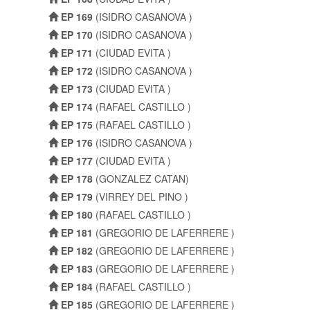
EP 169
(ISIDRO CASANOVA )
EP 170
(ISIDRO CASANOVA )
EP 171
(CIUDAD EVITA )
EP 172
(ISIDRO CASANOVA )
EP 173
(CIUDAD EVITA )
EP 174
(RAFAEL CASTILLO )
EP 175
(RAFAEL CASTILLO )
EP 176
(ISIDRO CASANOVA )
EP 177
(CIUDAD EVITA )
EP 178
(GONZALEZ CATAN)
EP 179
(VIRREY DEL PINO )
EP 180
(RAFAEL CASTILLO )
EP 181
(GREGORIO DE LAFERRERE )
EP 182
(GREGORIO DE LAFERRERE )
EP 183
(GREGORIO DE LAFERRERE )
EP 184
(RAFAEL CASTILLO )
EP 185
(GREGORIO DE LAFERRERE )