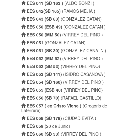
EES 041 (SB 163 )
(ALDO BONZI )
EES 042(SB 165)
(RAMOS MEJIA )
EES 043 (SB 83)
(GONZALEZ CATAN)
EES 050 (ESB 49)
(GONZALEZ CATAN )
EES 050 (MM 50)
(VIRREY DEL PINO )
EES 051
(GONZALEZ CATAN)
EES 051 (SB 30)
(GONZALEZ CANATN )
EES 052 (MM 52)
(VIRREY DEL PINO )
EES 052 (SB 53)
(VIRREY DEL PINO)
EES 053 (SB 141)
(ISIDRO CASANOVA )
EES 054 (SB 160)
(VIRREY DEL PINO )
EES 055 (ESB 40)
(VIRREY DEL PINO)
EES 056 (SB 70)
(RAFAEL CASTILLO)
EES 057 ( ex Cristo Viene )
(Gregorio de
Laferrere)
EES 058 (SB 179)
(CIUDAD EVITA )
EES 059
(20 de Junio)
EES 060 (SB 33)
(VIRREY DEL PINO )