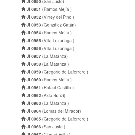
JI 0950
(San Justo)
JI 0951
(Ramos Mejía )
JI 0952
(Virrey del Pino )
JI 0953
(González Catán)
JI 0954
(Ramos Mejía )
JI 0955
(Villa Luzuriaga )
JI 0956
(Villa Luzuriaga )
JI 0957
(La Matanza)
JI 0958
(La Matanza )
JI 0959
(Gregorio de Laferrere )
JI 0960
(Ramos Mejía )
JI 0961
(Rafael Castillo )
JI 0962
(Aldo Bonzi)
JI 0963
(La Matanza )
JI 0964
(Lomas del Mirador)
JI 0965
(Gregorio de Laferrere )
JI 0966
(San Justo )
JI 0967
(Ciudad Evita )