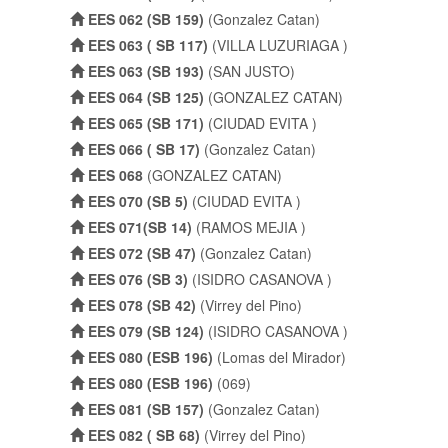
EES 062 (SB 159)
(Gonzalez Catan)
EES 063 ( SB 117)
(VILLA LUZURIAGA )
EES 063 (SB 193)
(SAN JUSTO)
EES 064 (SB 125)
(GONZALEZ CATAN)
EES 065 (SB 171)
(CIUDAD EVITA )
EES 066 ( SB 17)
(Gonzalez Catan)
EES 068
(GONZALEZ CATAN)
EES 070 (SB 5)
(CIUDAD EVITA )
EES 071(SB 14)
(RAMOS MEJIA )
EES 072 (SB 47)
(Gonzalez Catan)
EES 076 (SB 3)
(ISIDRO CASANOVA )
EES 078 (SB 42)
(Virrey del Pino)
EES 079 (SB 124)
(ISIDRO CASANOVA )
EES 080 (ESB 196)
(Lomas del Mirador)
EES 080 (ESB 196)
(069)
EES 081 (SB 157)
(Gonzalez Catan)
EES 082 ( SB 68)
(Virrey del Pino)