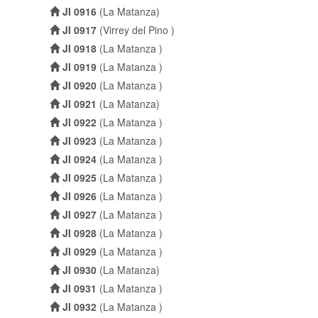
JI 0916
(La Matanza)
JI 0917
(Virrey del Pino )
JI 0918
(La Matanza )
JI 0919
(La Matanza )
JI 0920
(La Matanza )
JI 0921
(La Matanza)
JI 0922
(La Matanza )
JI 0923
(La Matanza )
JI 0924
(La Matanza )
JI 0925
(La Matanza )
JI 0926
(La Matanza )
JI 0927
(La Matanza )
JI 0928
(La Matanza )
JI 0929
(La Matanza )
JI 0930
(La Matanza)
JI 0931
(La Matanza )
JI 0932
(La Matanza )