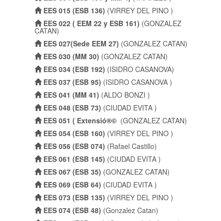
EES 015 (ESB 136)
(VIRREY DEL PINO )
EES 022 ( EEM 22 y ESB 161)
(GONZALEZ
CATAN)
EES 027(Sede EEM 27)
(GONZALEZ CATAN)
EES 030 (MM 30)
(GONZALEZ CATAN)
EES 034 (ESB 192)
(ISIDRO CASANOVA)
EES 037 (ESB 95)
(ISIDRO CASANOVA )
EES 041 (MM 41)
(ALDO BONZI )
EES 048 (ESB 73)
(CIUDAD EVITA )
EES 051 ( Extensió®©
(GONZALEZ CATAN)
EES 054 (ESB 160)
(VIRREY DEL PINO )
EES 056 (ESB 074)
(Rafael Castillo)
EES 061 (ESB 145)
(CIUDAD EVITA )
EES 067 (ESB 35)
(GONZALEZ CATAN)
EES 069 (ESB 64)
(CIUDAD EVITA )
EES 073 (ESB 135)
(VIRREY DEL PINO )
EES 074 (ESB 48)
(Gonzalez Catan)