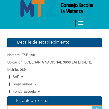
Detalle de establecimiento
Nombre: ESB 190
Ubicacion: SOBERANIA NACIONAL 3908 LAFERRERE
Distrito: 069
SAE
Cooperadora
Fondo Escuela
Establecimientos