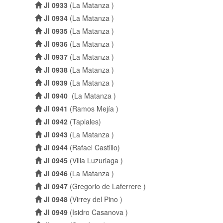
JI 0933
(La Matanza )
JI 0934
(La Matanza )
JI 0935
(La Matanza )
JI 0936
(La Matanza )
JI 0937
(La Matanza )
JI 0938
(La Matanza )
JI 0939
(La Matanza )
JI 0940
(La Matanza )
JI 0941
(Ramos Mejía )
JI 0942
(Tapiales)
JI 0943
(La Matanza )
JI 0944
(Rafael Castillo)
JI 0945
(Villa Luzuriaga )
JI 0946
(La Matanza )
JI 0947
(Gregorio de Laferrere )
JI 0948
(Virrey del Pino )
JI 0949
(Isidro Casanova )