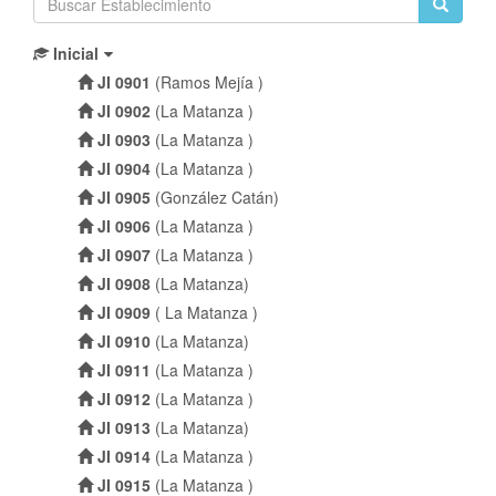
Inicial
JI 0901
(Ramos Mejía )
JI 0902
(La Matanza )
JI 0903
(La Matanza )
JI 0904
(La Matanza )
JI 0905
(González Catán)
JI 0906
(La Matanza )
JI 0907
(La Matanza )
JI 0908
(La Matanza)
JI 0909
( La Matanza )
JI 0910
(La Matanza)
JI 0911
(La Matanza )
JI 0912
(La Matanza )
JI 0913
(La Matanza)
JI 0914
(La Matanza )
JI 0915
(La Matanza )