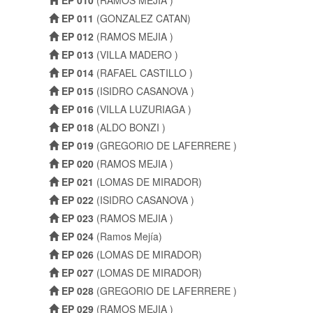
EP 011
(GONZALEZ CATAN)
EP 012
(RAMOS MEJIA )
EP 013
(VILLA MADERO )
EP 014
(RAFAEL CASTILLO )
EP 015
(ISIDRO CASANOVA )
EP 016
(VILLA LUZURIAGA )
EP 018
(ALDO BONZI )
EP 019
(GREGORIO DE LAFERRERE )
EP 020
(RAMOS MEJIA )
EP 021
(LOMAS DE MIRADOR)
EP 022
(ISIDRO CASANOVA )
EP 023
(RAMOS MEJIA )
EP 024
(Ramos Mejía)
EP 026
(LOMAS DE MIRADOR)
EP 027
(LOMAS DE MIRADOR)
EP 028
(GREGORIO DE LAFERRERE )
EP 029
(RAMOS MEJIA )