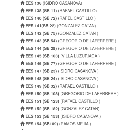
EES 136
(ISIDRO CASANOVA)
EES 138 (SB 11)
(RAFAEL CASTILLO)
EES 140 (SB 72)
(RAFEL CASTILLO )
EES 141(SB 22)
(GONZALEZ CATAN)
EES 142 (SB 75)
(GONZALEZ CATAN )
EES 143 (SB 54)
(GREGORIO DE LAFERRERE )
EES 144 (SB 28)
(GREGORIO DE LAFERRERE )
EES 145 (SB 103)
(VILLA LUZURIAGA )
EES 146 (SB 77)
(GREGORIO DE LAFERRERE )
EES 147 (SB 23)
(ISIDRO CASANOVA )
EES 148 (SB 24)
(ISIDRO CASANOVA )
EES 149 (SB 32)
(RAFAEL CASTILLO )
EES 150 (SB 108)
(GREGORIO DE LAFERRERE )
EES 151 (SB 123)
(RAFAEL CASTILLO )
EES 152 (SB 182)
(GONZALEZ CATAN)
EES 153 (SB 153)
(ISIDRO CASANOVA )
EES 154 (SB109)
(RAMOS MEJIA )