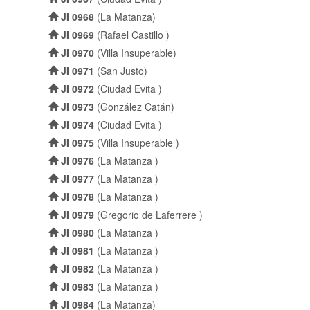
JI 0968
(La Matanza)
JI 0969
(Rafael Castillo )
JI 0970
(Villa Insuperable)
JI 0971
(San Justo)
JI 0972
(Ciudad Evita )
JI 0973
(González Catán)
JI 0974
(Ciudad Evita )
JI 0975
(Villa Insuperable )
JI 0976
(La Matanza )
JI 0977
(La Matanza )
JI 0978
(La Matanza )
JI 0979
(Gregorio de Laferrere )
JI 0980
(La Matanza )
JI 0981
(La Matanza )
JI 0982
(La Matanza )
JI 0983
(La Matanza )
JI 0984
(La Matanza)