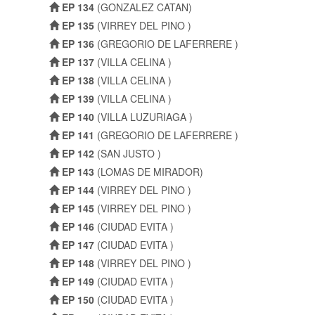
EP 134
(GONZALEZ CATAN)
EP 135
(VIRREY DEL PINO )
EP 136
(GREGORIO DE LAFERRERE )
EP 137
(VILLA CELINA )
EP 138
(VILLA CELINA )
EP 139
(VILLA CELINA )
EP 140
(VILLA LUZURIAGA )
EP 141
(GREGORIO DE LAFERRERE )
EP 142
(SAN JUSTO )
EP 143
(LOMAS DE MIRADOR)
EP 144
(VIRREY DEL PINO )
EP 145
(VIRREY DEL PINO )
EP 146
(CIUDAD EVITA )
EP 147
(CIUDAD EVITA )
EP 148
(VIRREY DEL PINO )
EP 149
(CIUDAD EVITA )
EP 150
(CIUDAD EVITA )