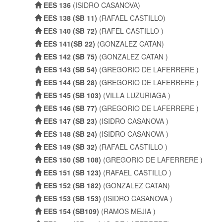
EES 136
(ISIDRO CASANOVA)
EES 138 (SB 11)
(RAFAEL CASTILLO)
EES 140 (SB 72)
(RAFEL CASTILLO )
EES 141(SB 22)
(GONZALEZ CATAN)
EES 142 (SB 75)
(GONZALEZ CATAN )
EES 143 (SB 54)
(GREGORIO DE LAFERRERE )
EES 144 (SB 28)
(GREGORIO DE LAFERRERE )
EES 145 (SB 103)
(VILLA LUZURIAGA )
EES 146 (SB 77)
(GREGORIO DE LAFERRERE )
EES 147 (SB 23)
(ISIDRO CASANOVA )
EES 148 (SB 24)
(ISIDRO CASANOVA )
EES 149 (SB 32)
(RAFAEL CASTILLO )
EES 150 (SB 108)
(GREGORIO DE LAFERRERE )
EES 151 (SB 123)
(RAFAEL CASTILLO )
EES 152 (SB 182)
(GONZALEZ CATAN)
EES 153 (SB 153)
(ISIDRO CASANOVA )
EES 154 (SB109)
(RAMOS MEJIA )