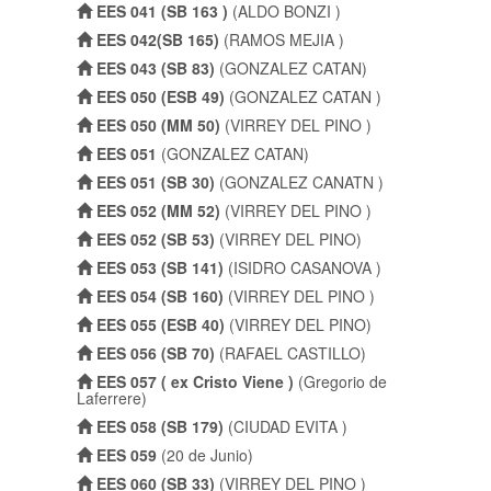
EES 041 (SB 163 )
(ALDO BONZI )
EES 042(SB 165)
(RAMOS MEJIA )
EES 043 (SB 83)
(GONZALEZ CATAN)
EES 050 (ESB 49)
(GONZALEZ CATAN )
EES 050 (MM 50)
(VIRREY DEL PINO )
EES 051
(GONZALEZ CATAN)
EES 051 (SB 30)
(GONZALEZ CANATN )
EES 052 (MM 52)
(VIRREY DEL PINO )
EES 052 (SB 53)
(VIRREY DEL PINO)
EES 053 (SB 141)
(ISIDRO CASANOVA )
EES 054 (SB 160)
(VIRREY DEL PINO )
EES 055 (ESB 40)
(VIRREY DEL PINO)
EES 056 (SB 70)
(RAFAEL CASTILLO)
EES 057 ( ex Cristo Viene )
(Gregorio de
Laferrere)
EES 058 (SB 179)
(CIUDAD EVITA )
EES 059
(20 de Junio)
EES 060 (SB 33)
(VIRREY DEL PINO )