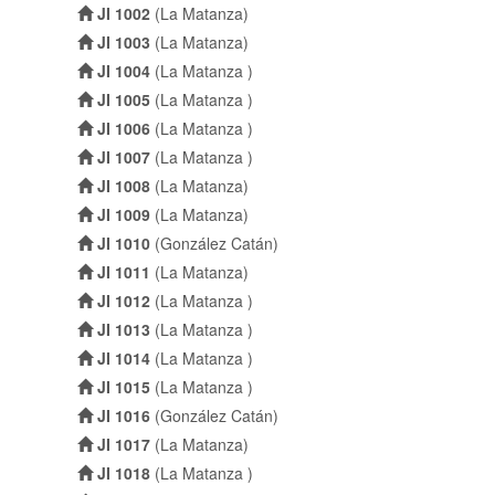
JI 1002
(La Matanza)
JI 1003
(La Matanza)
JI 1004
(La Matanza )
JI 1005
(La Matanza )
JI 1006
(La Matanza )
JI 1007
(La Matanza )
JI 1008
(La Matanza)
JI 1009
(La Matanza)
JI 1010
(González Catán)
JI 1011
(La Matanza)
JI 1012
(La Matanza )
JI 1013
(La Matanza )
JI 1014
(La Matanza )
JI 1015
(La Matanza )
JI 1016
(González Catán)
JI 1017
(La Matanza)
JI 1018
(La Matanza )