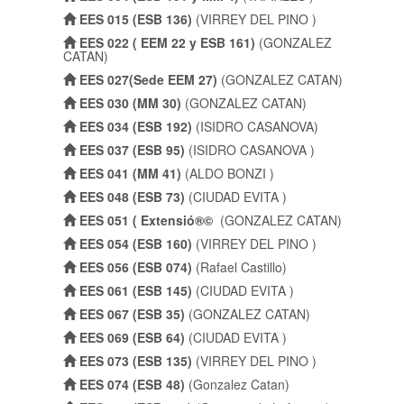
EES 015 (ESB 136)
(VIRREY DEL PINO )
EES 022 ( EEM 22 y ESB 161)
(GONZALEZ
CATAN)
EES 027(Sede EEM 27)
(GONZALEZ CATAN)
EES 030 (MM 30)
(GONZALEZ CATAN)
EES 034 (ESB 192)
(ISIDRO CASANOVA)
EES 037 (ESB 95)
(ISIDRO CASANOVA )
EES 041 (MM 41)
(ALDO BONZI )
EES 048 (ESB 73)
(CIUDAD EVITA )
EES 051 ( Extensió®©
(GONZALEZ CATAN)
EES 054 (ESB 160)
(VIRREY DEL PINO )
EES 056 (ESB 074)
(Rafael Castillo)
EES 061 (ESB 145)
(CIUDAD EVITA )
EES 067 (ESB 35)
(GONZALEZ CATAN)
EES 069 (ESB 64)
(CIUDAD EVITA )
EES 073 (ESB 135)
(VIRREY DEL PINO )
EES 074 (ESB 48)
(Gonzalez Catan)