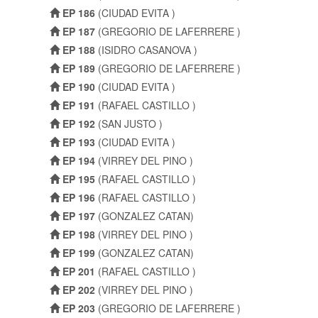
EP 186
(CIUDAD EVITA )
EP 187
(GREGORIO DE LAFERRERE )
EP 188
(ISIDRO CASANOVA )
EP 189
(GREGORIO DE LAFERRERE )
EP 190
(CIUDAD EVITA )
EP 191
(RAFAEL CASTILLO )
EP 192
(SAN JUSTO )
EP 193
(CIUDAD EVITA )
EP 194
(VIRREY DEL PINO )
EP 195
(RAFAEL CASTILLO )
EP 196
(RAFAEL CASTILLO )
EP 197
(GONZALEZ CATAN)
EP 198
(VIRREY DEL PINO )
EP 199
(GONZALEZ CATAN)
EP 201
(RAFAEL CASTILLO )
EP 202
(VIRREY DEL PINO )
EP 203
(GREGORIO DE LAFERRERE )