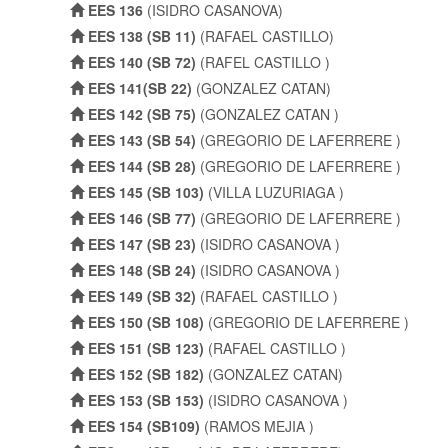
EES 136
(ISIDRO CASANOVA)
EES 138 (SB 11)
(RAFAEL CASTILLO)
EES 140 (SB 72)
(RAFEL CASTILLO )
EES 141(SB 22)
(GONZALEZ CATAN)
EES 142 (SB 75)
(GONZALEZ CATAN )
EES 143 (SB 54)
(GREGORIO DE LAFERRERE )
EES 144 (SB 28)
(GREGORIO DE LAFERRERE )
EES 145 (SB 103)
(VILLA LUZURIAGA )
EES 146 (SB 77)
(GREGORIO DE LAFERRERE )
EES 147 (SB 23)
(ISIDRO CASANOVA )
EES 148 (SB 24)
(ISIDRO CASANOVA )
EES 149 (SB 32)
(RAFAEL CASTILLO )
EES 150 (SB 108)
(GREGORIO DE LAFERRERE )
EES 151 (SB 123)
(RAFAEL CASTILLO )
EES 152 (SB 182)
(GONZALEZ CATAN)
EES 153 (SB 153)
(ISIDRO CASANOVA )
EES 154 (SB109)
(RAMOS MEJIA )