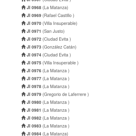
JI 0968
(La Matanza)
JI 0969
(Rafael Castillo )
JI 0970
(Villa Insuperable)
JI 0971
(San Justo)
JI 0972
(Ciudad Evita )
JI 0973
(González Catán)
JI 0974
(Ciudad Evita )
JI 0975
(Villa Insuperable )
JI 0976
(La Matanza )
JI 0977
(La Matanza )
JI 0978
(La Matanza )
JI 0979
(Gregorio de Laferrere )
JI 0980
(La Matanza )
JI 0981
(La Matanza )
JI 0982
(La Matanza )
JI 0983
(La Matanza )
JI 0984
(La Matanza)