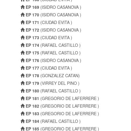
EP 169
(ISIDRO CASANOVA )
EP 170
(ISIDRO CASANOVA )
EP 171
(CIUDAD EVITA )
EP 172
(ISIDRO CASANOVA )
EP 173
(CIUDAD EVITA )
EP 174
(RAFAEL CASTILLO )
EP 175
(RAFAEL CASTILLO )
EP 176
(ISIDRO CASANOVA )
EP 177
(CIUDAD EVITA )
EP 178
(GONZALEZ CATAN)
EP 179
(VIRREY DEL PINO )
EP 180
(RAFAEL CASTILLO )
EP 181
(GREGORIO DE LAFERRERE )
EP 182
(GREGORIO DE LAFERRERE )
EP 183
(GREGORIO DE LAFERRERE )
EP 184
(RAFAEL CASTILLO )
EP 185
(GREGORIO DE LAFERRERE )