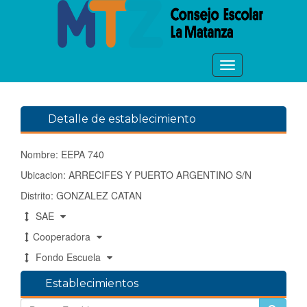
Detalle de establecimiento
Nombre: EEPA 740
Ubicacion: ARRECIFES Y PUERTO ARGENTINO S/N
Distrito: GONZALEZ CATAN
SAE
Cooperadora
Fondo Escuela
Establecimientos