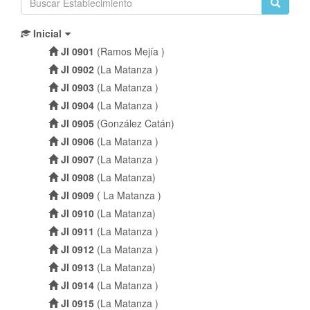
Inicial
JI 0901
(Ramos Mejía )
JI 0902
(La Matanza )
JI 0903
(La Matanza )
JI 0904
(La Matanza )
JI 0905
(González Catán)
JI 0906
(La Matanza )
JI 0907
(La Matanza )
JI 0908
(La Matanza)
JI 0909
( La Matanza )
JI 0910
(La Matanza)
JI 0911
(La Matanza )
JI 0912
(La Matanza )
JI 0913
(La Matanza)
JI 0914
(La Matanza )
JI 0915
(La Matanza )