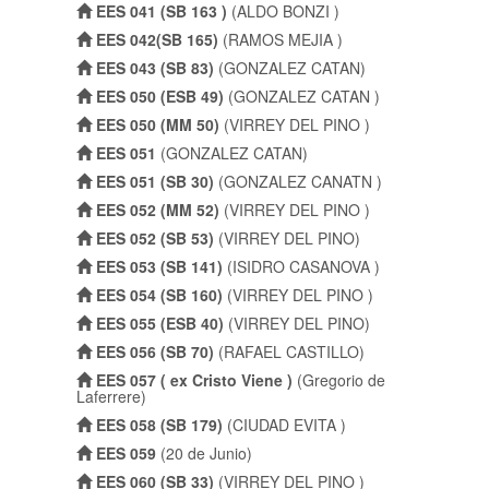
EES 041 (SB 163 )
(ALDO BONZI )
EES 042(SB 165)
(RAMOS MEJIA )
EES 043 (SB 83)
(GONZALEZ CATAN)
EES 050 (ESB 49)
(GONZALEZ CATAN )
EES 050 (MM 50)
(VIRREY DEL PINO )
EES 051
(GONZALEZ CATAN)
EES 051 (SB 30)
(GONZALEZ CANATN )
EES 052 (MM 52)
(VIRREY DEL PINO )
EES 052 (SB 53)
(VIRREY DEL PINO)
EES 053 (SB 141)
(ISIDRO CASANOVA )
EES 054 (SB 160)
(VIRREY DEL PINO )
EES 055 (ESB 40)
(VIRREY DEL PINO)
EES 056 (SB 70)
(RAFAEL CASTILLO)
EES 057 ( ex Cristo Viene )
(Gregorio de
Laferrere)
EES 058 (SB 179)
(CIUDAD EVITA )
EES 059
(20 de Junio)
EES 060 (SB 33)
(VIRREY DEL PINO )