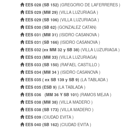
EES 028 (SB 152)
(GREGORIO DE LAFERRERES )
EES 029 (MM 29)
(VILLA LUZURIAGA )
EES 029 (SB 106)
(VILLA LUZURIAGA )
EES 030 (SB 62)
(GONZALEZ CATAN)
EES 031 (MM 31)
(ISIDRO CASANOVA )
EES 031 (SB 166)
(ISIDRO CASANOVA )
EES 032 (ex MM 32 y SB 38)
(VILLA LUZURIAGA )
EES 033 (MM 33)
(VILLA LUZURIAGA)
EES 033 (SB 150)
(RAFAEL CASTILLO )
EES 034 (MM 34 )
(ISIDRO CASANOVA )
EES 035 ( ex SB 139 y SB 9)
(LA TABLADA )
EES 035 (ESB 9)
(LA TABLADA )
EES 036 (MM 36 Y SB 101)
(RAMOS MEJIA )
EES 038 (MM 38)
(VILLA MADERO )
EES 038 (SB 173)
(VILLA MADERO )
EES 039
(CIUDAD EVITA )
EES 040 (SB 162)
(CIUDAD EVITA )