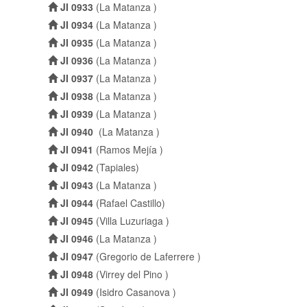
JI 0933
(La Matanza )
JI 0934
(La Matanza )
JI 0935
(La Matanza )
JI 0936
(La Matanza )
JI 0937
(La Matanza )
JI 0938
(La Matanza )
JI 0939
(La Matanza )
JI 0940
(La Matanza )
JI 0941
(Ramos Mejía )
JI 0942
(Tapiales)
JI 0943
(La Matanza )
JI 0944
(Rafael Castillo)
JI 0945
(Villa Luzuriaga )
JI 0946
(La Matanza )
JI 0947
(Gregorio de Laferrere )
JI 0948
(Virrey del Pino )
JI 0949
(Isidro Casanova )