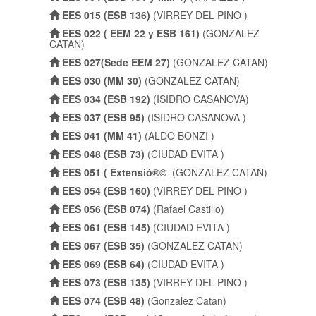
EES 015 (ESB 136)
(VIRREY DEL PINO )
EES 022 ( EEM 22 y ESB 161)
(GONZALEZ
CATAN)
EES 027(Sede EEM 27)
(GONZALEZ CATAN)
EES 030 (MM 30)
(GONZALEZ CATAN)
EES 034 (ESB 192)
(ISIDRO CASANOVA)
EES 037 (ESB 95)
(ISIDRO CASANOVA )
EES 041 (MM 41)
(ALDO BONZI )
EES 048 (ESB 73)
(CIUDAD EVITA )
EES 051 ( Extensió®©
(GONZALEZ CATAN)
EES 054 (ESB 160)
(VIRREY DEL PINO )
EES 056 (ESB 074)
(Rafael Castillo)
EES 061 (ESB 145)
(CIUDAD EVITA )
EES 067 (ESB 35)
(GONZALEZ CATAN)
EES 069 (ESB 64)
(CIUDAD EVITA )
EES 073 (ESB 135)
(VIRREY DEL PINO )
EES 074 (ESB 48)
(Gonzalez Catan)