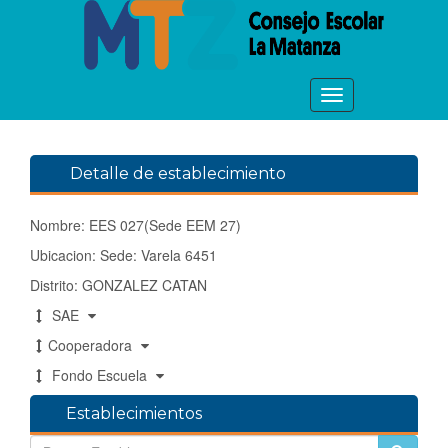
Detalle de establecimiento
Nombre: EES 027(Sede EEM 27)
Ubicacion: Sede: Varela 6451
Distrito: GONZALEZ CATAN
SAE
Cooperadora
Fondo Escuela
Establecimientos