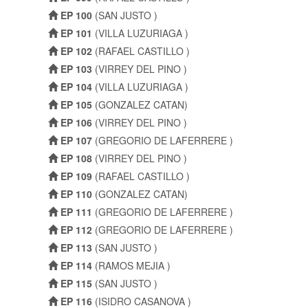
EP 100
(SAN JUSTO )
EP 101
(VILLA LUZURIAGA )
EP 102
(RAFAEL CASTILLO )
EP 103
(VIRREY DEL PINO )
EP 104
(VILLA LUZURIAGA )
EP 105
(GONZALEZ CATAN)
EP 106
(VIRREY DEL PINO )
EP 107
(GREGORIO DE LAFERRERE )
EP 108
(VIRREY DEL PINO )
EP 109
(RAFAEL CASTILLO )
EP 110
(GONZALEZ CATAN)
EP 111
(GREGORIO DE LAFERRERE )
EP 112
(GREGORIO DE LAFERRERE )
EP 113
(SAN JUSTO )
EP 114
(RAMOS MEJIA )
EP 115
(SAN JUSTO )
EP 116
(ISIDRO CASANOVA )