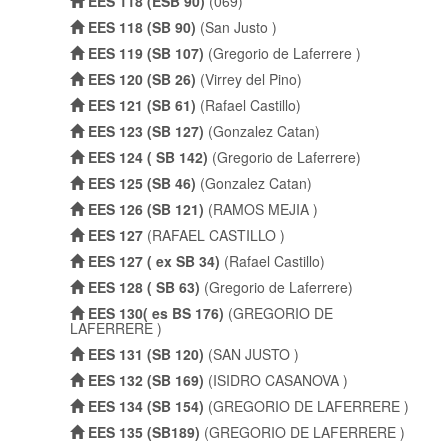
EES 118 (ESB 90)
(069)
EES 118 (SB 90)
(San Justo )
EES 119 (SB 107)
(Gregorio de Laferrere )
EES 120 (SB 26)
(Virrey del Pino)
EES 121 (SB 61)
(Rafael Castillo)
EES 123 (SB 127)
(Gonzalez Catan)
EES 124 ( SB 142)
(Gregorio de Laferrere)
EES 125 (SB 46)
(Gonzalez Catan)
EES 126 (SB 121)
(RAMOS MEJIA )
EES 127
(RAFAEL CASTILLO )
EES 127 ( ex SB 34)
(Rafael Castillo)
EES 128 ( SB 63)
(Gregorio de Laferrere)
EES 130( es BS 176)
(GREGORIO DE
LAFERRERE )
EES 131 (SB 120)
(SAN JUSTO )
EES 132 (SB 169)
(ISIDRO CASANOVA )
EES 134 (SB 154)
(GREGORIO DE LAFERRERE )
EES 135 (SB189)
(GREGORIO DE LAFERRERE )