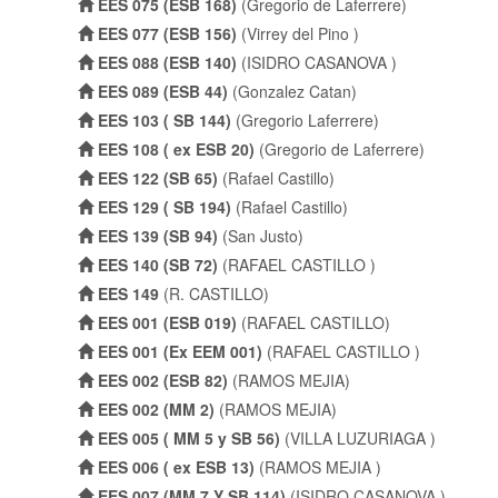
EES 075 (ESB 168)
(Gregorio de Laferrere)
EES 077 (ESB 156)
(Virrey del Pino )
EES 088 (ESB 140)
(ISIDRO CASANOVA )
EES 089 (ESB 44)
(Gonzalez Catan)
EES 103 ( SB 144)
(Gregorio Laferrere)
EES 108 ( ex ESB 20)
(Gregorio de Laferrere)
EES 122 (SB 65)
(Rafael Castillo)
EES 129 ( SB 194)
(Rafael Castillo)
EES 139 (SB 94)
(San Justo)
EES 140 (SB 72)
(RAFAEL CASTILLO )
EES 149
(R. CASTILLO)
EES 001 (ESB 019)
(RAFAEL CASTILLO)
EES 001 (Ex EEM 001)
(RAFAEL CASTILLO )
EES 002 (ESB 82)
(RAMOS MEJIA)
EES 002 (MM 2)
(RAMOS MEJIA)
EES 005 ( MM 5 y SB 56)
(VILLA LUZURIAGA )
EES 006 ( ex ESB 13)
(RAMOS MEJIA )
EES 007 (MM 7 Y SB 114)
(ISIDRO CASANOVA )