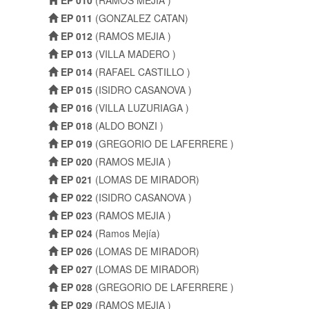
EP 011
(GONZALEZ CATAN)
EP 012
(RAMOS MEJIA )
EP 013
(VILLA MADERO )
EP 014
(RAFAEL CASTILLO )
EP 015
(ISIDRO CASANOVA )
EP 016
(VILLA LUZURIAGA )
EP 018
(ALDO BONZI )
EP 019
(GREGORIO DE LAFERRERE )
EP 020
(RAMOS MEJIA )
EP 021
(LOMAS DE MIRADOR)
EP 022
(ISIDRO CASANOVA )
EP 023
(RAMOS MEJIA )
EP 024
(Ramos Mejía)
EP 026
(LOMAS DE MIRADOR)
EP 027
(LOMAS DE MIRADOR)
EP 028
(GREGORIO DE LAFERRERE )
EP 029
(RAMOS MEJIA )