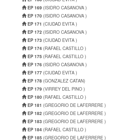
EP 169
(ISIDRO CASANOVA )
EP 170
(ISIDRO CASANOVA )
EP 171
(CIUDAD EVITA )
EP 172
(ISIDRO CASANOVA )
EP 173
(CIUDAD EVITA )
EP 174
(RAFAEL CASTILLO )
EP 175
(RAFAEL CASTILLO )
EP 176
(ISIDRO CASANOVA )
EP 177
(CIUDAD EVITA )
EP 178
(GONZALEZ CATAN)
EP 179
(VIRREY DEL PINO )
EP 180
(RAFAEL CASTILLO )
EP 181
(GREGORIO DE LAFERRERE )
EP 182
(GREGORIO DE LAFERRERE )
EP 183
(GREGORIO DE LAFERRERE )
EP 184
(RAFAEL CASTILLO )
EP 185
(GREGORIO DE LAFERRERE )