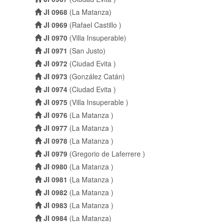
JI 0968
(La Matanza)
JI 0969
(Rafael Castillo )
JI 0970
(Villa Insuperable)
JI 0971
(San Justo)
JI 0972
(Ciudad Evita )
JI 0973
(González Catán)
JI 0974
(Ciudad Evita )
JI 0975
(Villa Insuperable )
JI 0976
(La Matanza )
JI 0977
(La Matanza )
JI 0978
(La Matanza )
JI 0979
(Gregorio de Laferrere )
JI 0980
(La Matanza )
JI 0981
(La Matanza )
JI 0982
(La Matanza )
JI 0983
(La Matanza )
JI 0984
(La Matanza)