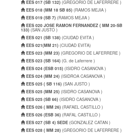
EES 017 (SB 132)
(GREGORIO DE LAFERRERE )
EES 018 (MM 18 SB 85)
(RAMOS MEJIA )
EES 019 (SB 7)
(RAMOS MEJIA )
EES 020 JOSE RAMON FERNANDEZ ( MM 20-SB
133)
(SAN JUSTO )
EES 021 (SB 138)
(CIUDAD EVITA )
EES 021(MM 21)
(CIUDAD EVITA)
EES 023 (MM 23)
(GREGORIO DE LAFERRERE )
EES 023 (SB 164)
(G. de Laferrere )
EES 024 (ESB 015)
(ISIDRO CASANOVA )
EES 024 (MM 24)
(ISIDROA CASANOVA )
EES 025 ( SB 116)
(SAN JUSTO )
EES 025 (MM 25)
(ISIDRO CASANOVA )
EES 025 (SB 66)
(ISIDRO CASANOVA )
EES 026 ( MM 26)
(RAFAEL CASTILLO )
EES 026 (ESB 36)
(RAFAL CASTILLO )
EES 027 (SB 4) SEDE
(GONZALEZ CATAN )
EES 028 ( MM 28)
(GREGORIO DE LAFERRERE )