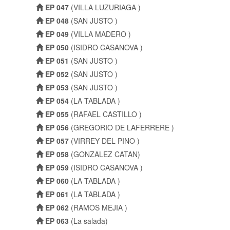
EP 047
(VILLA LUZURIAGA )
EP 048
(SAN JUSTO )
EP 049
(VILLA MADERO )
EP 050
(ISIDRO CASANOVA )
EP 051
(SAN JUSTO )
EP 052
(SAN JUSTO )
EP 053
(SAN JUSTO )
EP 054
(LA TABLADA )
EP 055
(RAFAEL CASTILLO )
EP 056
(GREGORIO DE LAFERRERE )
EP 057
(VIRREY DEL PINO )
EP 058
(GONZALEZ CATAN)
EP 059
(ISIDRO CASANOVA )
EP 060
(LA TABLADA )
EP 061
(LA TABLADA )
EP 062
(RAMOS MEJIA )
EP 063
(La salada)