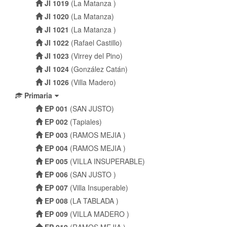
JI 1019
(La Matanza )
JI 1020
(La Matanza)
JI 1021
(La Matanza )
JI 1022
(Rafael Castillo)
JI 1023
(Virrey del Pino)
JI 1024
(González Catán)
JI 1026
(Villa Madero)
Primaria
EP 001
(SAN JUSTO)
EP 002
(Tapiales)
EP 003
(RAMOS MEJIA )
EP 004
(RAMOS MEJIA )
EP 005
(VILLA INSUPERABLE)
EP 006
(SAN JUSTO )
EP 007
(Villa Insuperable)
EP 008
(LA TABLADA )
EP 009
(VILLA MADERO )
EP 010
(RAMOS MEJIA )