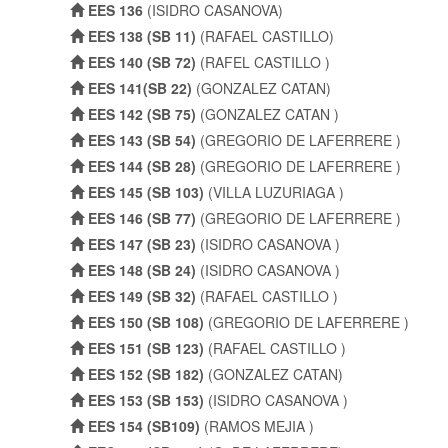
EES 136
(ISIDRO CASANOVA)
EES 138 (SB 11)
(RAFAEL CASTILLO)
EES 140 (SB 72)
(RAFEL CASTILLO )
EES 141(SB 22)
(GONZALEZ CATAN)
EES 142 (SB 75)
(GONZALEZ CATAN )
EES 143 (SB 54)
(GREGORIO DE LAFERRERE )
EES 144 (SB 28)
(GREGORIO DE LAFERRERE )
EES 145 (SB 103)
(VILLA LUZURIAGA )
EES 146 (SB 77)
(GREGORIO DE LAFERRERE )
EES 147 (SB 23)
(ISIDRO CASANOVA )
EES 148 (SB 24)
(ISIDRO CASANOVA )
EES 149 (SB 32)
(RAFAEL CASTILLO )
EES 150 (SB 108)
(GREGORIO DE LAFERRERE )
EES 151 (SB 123)
(RAFAEL CASTILLO )
EES 152 (SB 182)
(GONZALEZ CATAN)
EES 153 (SB 153)
(ISIDRO CASANOVA )
EES 154 (SB109)
(RAMOS MEJIA )