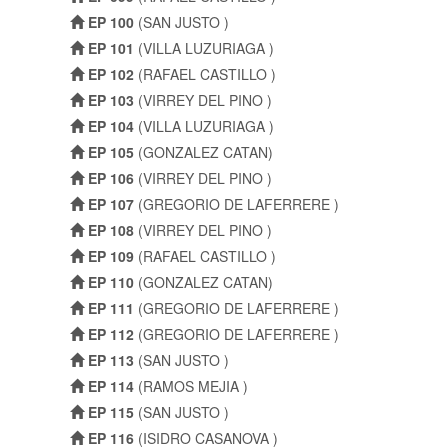
EP 100
(SAN JUSTO )
EP 101
(VILLA LUZURIAGA )
EP 102
(RAFAEL CASTILLO )
EP 103
(VIRREY DEL PINO )
EP 104
(VILLA LUZURIAGA )
EP 105
(GONZALEZ CATAN)
EP 106
(VIRREY DEL PINO )
EP 107
(GREGORIO DE LAFERRERE )
EP 108
(VIRREY DEL PINO )
EP 109
(RAFAEL CASTILLO )
EP 110
(GONZALEZ CATAN)
EP 111
(GREGORIO DE LAFERRERE )
EP 112
(GREGORIO DE LAFERRERE )
EP 113
(SAN JUSTO )
EP 114
(RAMOS MEJIA )
EP 115
(SAN JUSTO )
EP 116
(ISIDRO CASANOVA )