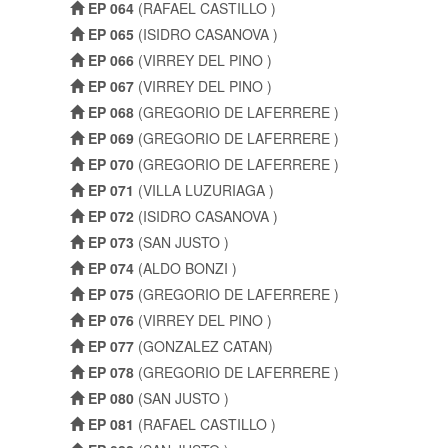
EP 064
(RAFAEL CASTILLO )
EP 065
(ISIDRO CASANOVA )
EP 066
(VIRREY DEL PINO )
EP 067
(VIRREY DEL PINO )
EP 068
(GREGORIO DE LAFERRERE )
EP 069
(GREGORIO DE LAFERRERE )
EP 070
(GREGORIO DE LAFERRERE )
EP 071
(VILLA LUZURIAGA )
EP 072
(ISIDRO CASANOVA )
EP 073
(SAN JUSTO )
EP 074
(ALDO BONZI )
EP 075
(GREGORIO DE LAFERRERE )
EP 076
(VIRREY DEL PINO )
EP 077
(GONZALEZ CATAN)
EP 078
(GREGORIO DE LAFERRERE )
EP 080
(SAN JUSTO )
EP 081
(RAFAEL CASTILLO )