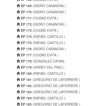
EP 169
(ISIDRO CASANOVA )
EP 170
(ISIDRO CASANOVA )
EP 171
(CIUDAD EVITA )
EP 172
(ISIDRO CASANOVA )
EP 173
(CIUDAD EVITA )
EP 174
(RAFAEL CASTILLO )
EP 175
(RAFAEL CASTILLO )
EP 176
(ISIDRO CASANOVA )
EP 177
(CIUDAD EVITA )
EP 178
(GONZALEZ CATAN)
EP 179
(VIRREY DEL PINO )
EP 180
(RAFAEL CASTILLO )
EP 181
(GREGORIO DE LAFERRERE )
EP 182
(GREGORIO DE LAFERRERE )
EP 183
(GREGORIO DE LAFERRERE )
EP 184
(RAFAEL CASTILLO )
EP 185
(GREGORIO DE LAFERRERE )