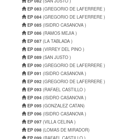
EP 082
(SAN JUSTO )
EP 083
(GREGORIO DE LAFERRERE )
EP 084
(GREGORIO DE LAFERRERE )
EP 085
(ISIDRO CASANOVA )
EP 086
(RAMOS MEJIA )
EP 087
(LA TABLADA )
EP 088
(VIRREY DEL PINO )
EP 089
(SAN JUSTO )
EP 090
(GREGORIO DE LAFERRERE )
EP 091
(ISIDRO CASANOVA )
EP 092
(GREGORIO DE LAFERRERE )
EP 093
(RAFAEL CASTILLO )
EP 094
(ISIDRO CASANOVA )
EP 095
(GONZALEZ CATAN)
EP 096
(ISIDRO CASANOVA )
EP 097
(VILLA CELINA )
EP 098
(LOMAS DE MIRADOR)
EP 099
(RAFAEL CASTILLO )