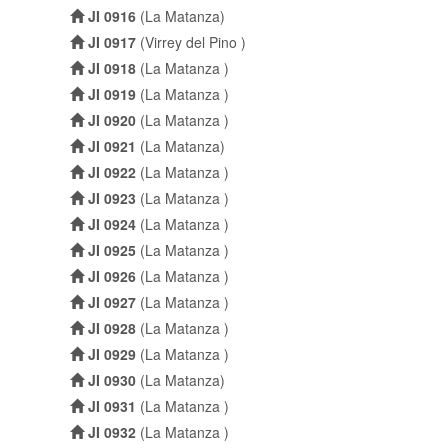
JI 0916
(La Matanza)
JI 0917
(Virrey del Pino )
JI 0918
(La Matanza )
JI 0919
(La Matanza )
JI 0920
(La Matanza )
JI 0921
(La Matanza)
JI 0922
(La Matanza )
JI 0923
(La Matanza )
JI 0924
(La Matanza )
JI 0925
(La Matanza )
JI 0926
(La Matanza )
JI 0927
(La Matanza )
JI 0928
(La Matanza )
JI 0929
(La Matanza )
JI 0930
(La Matanza)
JI 0931
(La Matanza )
JI 0932
(La Matanza )