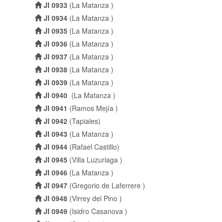
JI 0933
(La Matanza )
JI 0934
(La Matanza )
JI 0935
(La Matanza )
JI 0936
(La Matanza )
JI 0937
(La Matanza )
JI 0938
(La Matanza )
JI 0939
(La Matanza )
JI 0940
(La Matanza )
JI 0941
(Ramos Mejía )
JI 0942
(Tapiales)
JI 0943
(La Matanza )
JI 0944
(Rafael Castillo)
JI 0945
(Villa Luzuriaga )
JI 0946
(La Matanza )
JI 0947
(Gregorio de Laferrere )
JI 0948
(Virrey del Pino )
JI 0949
(Isidro Casanova )