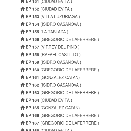
EP 151
(CIUDAD EVITA )
EP 152
(CIUDAD EVITA )
EP 153
(VILLA LUZURIAGA )
EP 154
(ISIDRO CASANOVA )
EP 155
(LA TABLADA )
EP 156
(GREGORIO DE LAFERRERE )
EP 157
(VIRREY DEL PINO )
EP 158
(RAFAEL CASTILLO )
EP 159
(ISIDRO CASANOVA )
EP 160
(GREGORIO DE LAFERRERE )
EP 161
(GONZALEZ CATAN)
EP 162
(ISIDRO CASANOVA )
EP 163
(GREGORIO DE LAFERRERE )
EP 164
(CIUDAD EVITA )
EP 165
(GONZALEZ CATAN)
EP 166
(GREGORIO DE LAFERRERE )
EP 167
(GREGORIO DE LAFERRERE )
EP 168
(CIUDAD EVITA )