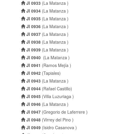
JI 0933
(La Matanza )
JI 0934
(La Matanza )
JI 0935
(La Matanza )
JI 0936
(La Matanza )
JI 0937
(La Matanza )
JI 0938
(La Matanza )
JI 0939
(La Matanza )
JI 0940
(La Matanza )
JI 0941
(Ramos Mejía )
JI 0942
(Tapiales)
JI 0943
(La Matanza )
JI 0944
(Rafael Castillo)
JI 0945
(Villa Luzuriaga )
JI 0946
(La Matanza )
JI 0947
(Gregorio de Laferrere )
JI 0948
(Virrey del Pino )
JI 0949
(Isidro Casanova )