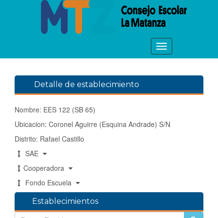
Detalle de establecimiento
Nombre: EES 122 (SB 65)
Ubicacion: Coronel Aguirre (Esquina Andrade) S/N
Distrito: Rafael Castillo
SAE
Cooperadora
Fondo Escuela
Establecimientos