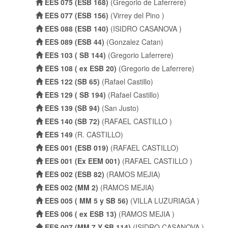
EES 075 (ESB 168)
(Gregorio de Laferrere)
EES 077 (ESB 156)
(Virrey del Pino )
EES 088 (ESB 140)
(ISIDRO CASANOVA )
EES 089 (ESB 44)
(Gonzalez Catan)
EES 103 ( SB 144)
(Gregorio Laferrere)
EES 108 ( ex ESB 20)
(Gregorio de Laferrere)
EES 122 (SB 65)
(Rafael Castillo)
EES 129 ( SB 194)
(Rafael Castillo)
EES 139 (SB 94)
(San Justo)
EES 140 (SB 72)
(RAFAEL CASTILLO )
EES 149
(R. CASTILLO)
EES 001 (ESB 019)
(RAFAEL CASTILLO)
EES 001 (Ex EEM 001)
(RAFAEL CASTILLO )
EES 002 (ESB 82)
(RAMOS MEJIA)
EES 002 (MM 2)
(RAMOS MEJIA)
EES 005 ( MM 5 y SB 56)
(VILLA LUZURIAGA )
EES 006 ( ex ESB 13)
(RAMOS MEJIA )
EES 007 (MM 7 Y SB 114)
(ISIDRO CASANOVA )