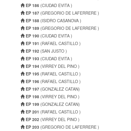
EP 186
(CIUDAD EVITA )
EP 187
(GREGORIO DE LAFERRERE )
EP 188
(ISIDRO CASANOVA )
EP 189
(GREGORIO DE LAFERRERE )
EP 190
(CIUDAD EVITA )
EP 191
(RAFAEL CASTILLO )
EP 192
(SAN JUSTO )
EP 193
(CIUDAD EVITA )
EP 194
(VIRREY DEL PINO )
EP 195
(RAFAEL CASTILLO )
EP 196
(RAFAEL CASTILLO )
EP 197
(GONZALEZ CATAN)
EP 198
(VIRREY DEL PINO )
EP 199
(GONZALEZ CATAN)
EP 201
(RAFAEL CASTILLO )
EP 202
(VIRREY DEL PINO )
EP 203
(GREGORIO DE LAFERRERE )