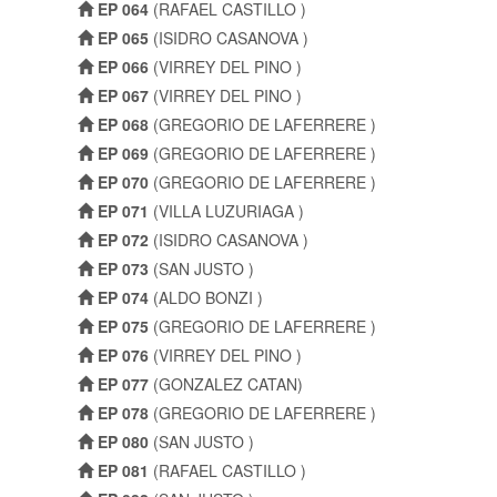
EP 064
(RAFAEL CASTILLO )
EP 065
(ISIDRO CASANOVA )
EP 066
(VIRREY DEL PINO )
EP 067
(VIRREY DEL PINO )
EP 068
(GREGORIO DE LAFERRERE )
EP 069
(GREGORIO DE LAFERRERE )
EP 070
(GREGORIO DE LAFERRERE )
EP 071
(VILLA LUZURIAGA )
EP 072
(ISIDRO CASANOVA )
EP 073
(SAN JUSTO )
EP 074
(ALDO BONZI )
EP 075
(GREGORIO DE LAFERRERE )
EP 076
(VIRREY DEL PINO )
EP 077
(GONZALEZ CATAN)
EP 078
(GREGORIO DE LAFERRERE )
EP 080
(SAN JUSTO )
EP 081
(RAFAEL CASTILLO )