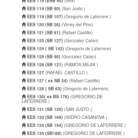
EES 118 (ESB 90)
(069)
EES 118 (SB 90)
(San Justo )
EES 119 (SB 107)
(Gregorio de Laferrere )
EES 120 (SB 26)
(Virrey del Pino)
EES 121 (SB 61)
(Rafael Castillo)
EES 123 (SB 127)
(Gonzalez Catan)
EES 124 ( SB 142)
(Gregorio de Laferrere)
EES 125 (SB 46)
(Gonzalez Catan)
EES 126 (SB 121)
(RAMOS MEJIA )
EES 127
(RAFAEL CASTILLO )
EES 127 ( ex SB 34)
(Rafael Castillo)
EES 128 ( SB 63)
(Gregorio de Laferrere)
EES 130( es BS 176)
(GREGORIO DE
LAFERRERE )
EES 131 (SB 120)
(SAN JUSTO )
EES 132 (SB 169)
(ISIDRO CASANOVA )
EES 134 (SB 154)
(GREGORIO DE LAFERRERE )
EES 135 (SB189)
(GREGORIO DE LAFERRERE )