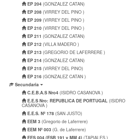
EP 204
(GONZALEZ CATAN)
EP 208
(VIRREY DEL PINO )
EP 209
(VIRREY DEL PINO )
EP 210
(VIRREY DEL PINO )
EP 211
(GONZALEZ CATAN)
EP 212
(VILLA MADERO )
EP 213
(GREGORIO DE LAFERRERE )
EP 214
(GONZALEZ CATAN)
EP 215
(VIRREY DEL PINO)
EP 216
(GONZALEZ CATAN )
Secundaria
C.E.B.A.S Nro4
(ISIDRO CASANOVA )
E.E.S Nro: REPUBLICA DE PORTUGAL
(ISIDRO
CASANOVA )
E.E.S. Nº 178
(SAN JUSTO)
EEM 3
(Gregorio de Laferrere)
EEM Nº 003
(G. de Laferrere)
EES 004 (ESB 191 y MM 4)
(TAPIALES )