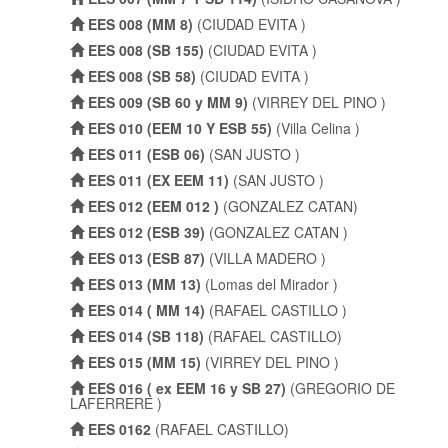
EES 008 (MM 8)
(CIUDAD EVITA )
EES 008 (SB 155)
(CIUDAD EVITA )
EES 008 (SB 58)
(CIUDAD EVITA )
EES 009 (SB 60 y MM 9)
(VIRREY DEL PINO )
EES 010 (EEM 10 Y ESB 55)
(Villa Celina )
EES 011 (ESB 06)
(SAN JUSTO )
EES 011 (EX EEM 11)
(SAN JUSTO )
EES 012 (EEM 012 )
(GONZALEZ CATAN)
EES 012 (ESB 39)
(GONZALEZ CATAN )
EES 013 (ESB 87)
(VILLA MADERO )
EES 013 (MM 13)
(Lomas del Mirador )
EES 014 ( MM 14)
(RAFAEL CASTILLO )
EES 014 (SB 118)
(RAFAEL CASTILLO)
EES 015 (MM 15)
(VIRREY DEL PINO )
EES 016 ( ex EEM 16 y SB 27)
(GREGORIO DE
LAFERRERE )
EES 0162
(RAFAEL CASTILLO)