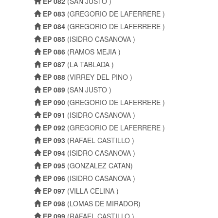
EP 082
(SAN JUSTO )
EP 083
(GREGORIO DE LAFERRERE )
EP 084
(GREGORIO DE LAFERRERE )
EP 085
(ISIDRO CASANOVA )
EP 086
(RAMOS MEJIA )
EP 087
(LA TABLADA )
EP 088
(VIRREY DEL PINO )
EP 089
(SAN JUSTO )
EP 090
(GREGORIO DE LAFERRERE )
EP 091
(ISIDRO CASANOVA )
EP 092
(GREGORIO DE LAFERRERE )
EP 093
(RAFAEL CASTILLO )
EP 094
(ISIDRO CASANOVA )
EP 095
(GONZALEZ CATAN)
EP 096
(ISIDRO CASANOVA )
EP 097
(VILLA CELINA )
EP 098
(LOMAS DE MIRADOR)
EP 099
(RAFAEL CASTILLO )