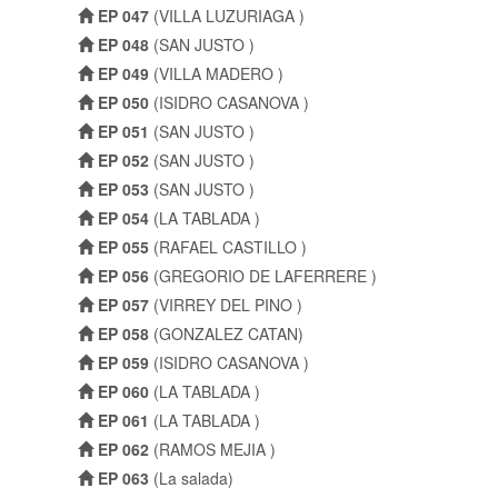
EP 047
(VILLA LUZURIAGA )
EP 048
(SAN JUSTO )
EP 049
(VILLA MADERO )
EP 050
(ISIDRO CASANOVA )
EP 051
(SAN JUSTO )
EP 052
(SAN JUSTO )
EP 053
(SAN JUSTO )
EP 054
(LA TABLADA )
EP 055
(RAFAEL CASTILLO )
EP 056
(GREGORIO DE LAFERRERE )
EP 057
(VIRREY DEL PINO )
EP 058
(GONZALEZ CATAN)
EP 059
(ISIDRO CASANOVA )
EP 060
(LA TABLADA )
EP 061
(LA TABLADA )
EP 062
(RAMOS MEJIA )
EP 063
(La salada)