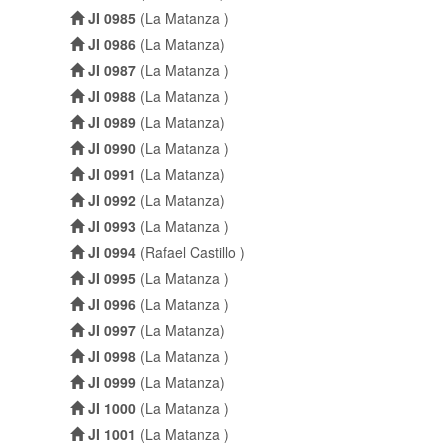
JI 0985
(La Matanza )
JI 0986
(La Matanza)
JI 0987
(La Matanza )
JI 0988
(La Matanza )
JI 0989
(La Matanza)
JI 0990
(La Matanza )
JI 0991
(La Matanza)
JI 0992
(La Matanza)
JI 0993
(La Matanza )
JI 0994
(Rafael Castillo )
JI 0995
(La Matanza )
JI 0996
(La Matanza )
JI 0997
(La Matanza)
JI 0998
(La Matanza )
JI 0999
(La Matanza)
JI 1000
(La Matanza )
JI 1001
(La Matanza )