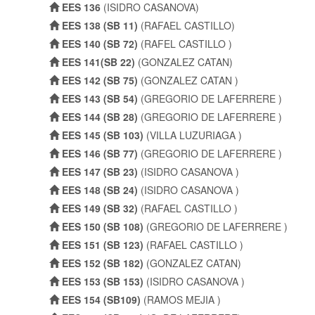
EES 136
(ISIDRO CASANOVA)
EES 138 (SB 11)
(RAFAEL CASTILLO)
EES 140 (SB 72)
(RAFEL CASTILLO )
EES 141(SB 22)
(GONZALEZ CATAN)
EES 142 (SB 75)
(GONZALEZ CATAN )
EES 143 (SB 54)
(GREGORIO DE LAFERRERE )
EES 144 (SB 28)
(GREGORIO DE LAFERRERE )
EES 145 (SB 103)
(VILLA LUZURIAGA )
EES 146 (SB 77)
(GREGORIO DE LAFERRERE )
EES 147 (SB 23)
(ISIDRO CASANOVA )
EES 148 (SB 24)
(ISIDRO CASANOVA )
EES 149 (SB 32)
(RAFAEL CASTILLO )
EES 150 (SB 108)
(GREGORIO DE LAFERRERE )
EES 151 (SB 123)
(RAFAEL CASTILLO )
EES 152 (SB 182)
(GONZALEZ CATAN)
EES 153 (SB 153)
(ISIDRO CASANOVA )
EES 154 (SB109)
(RAMOS MEJIA )