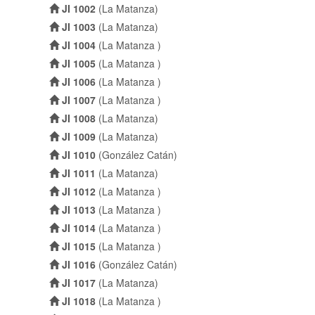
JI 1002
(La Matanza)
JI 1003
(La Matanza)
JI 1004
(La Matanza )
JI 1005
(La Matanza )
JI 1006
(La Matanza )
JI 1007
(La Matanza )
JI 1008
(La Matanza)
JI 1009
(La Matanza)
JI 1010
(González Catán)
JI 1011
(La Matanza)
JI 1012
(La Matanza )
JI 1013
(La Matanza )
JI 1014
(La Matanza )
JI 1015
(La Matanza )
JI 1016
(González Catán)
JI 1017
(La Matanza)
JI 1018
(La Matanza )