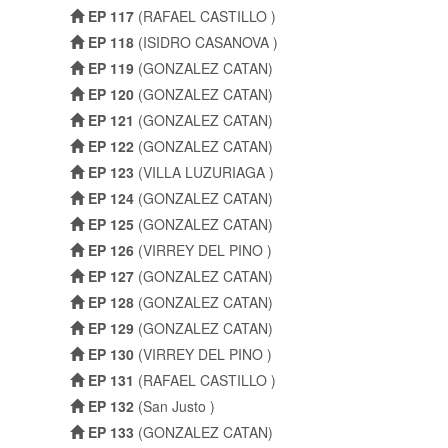
EP 117
(RAFAEL CASTILLO )
EP 118
(ISIDRO CASANOVA )
EP 119
(GONZALEZ CATAN)
EP 120
(GONZALEZ CATAN)
EP 121
(GONZALEZ CATAN)
EP 122
(GONZALEZ CATAN)
EP 123
(VILLA LUZURIAGA )
EP 124
(GONZALEZ CATAN)
EP 125
(GONZALEZ CATAN)
EP 126
(VIRREY DEL PINO )
EP 127
(GONZALEZ CATAN)
EP 128
(GONZALEZ CATAN)
EP 129
(GONZALEZ CATAN)
EP 130
(VIRREY DEL PINO )
EP 131
(RAFAEL CASTILLO )
EP 132
(San Justo )
EP 133
(GONZALEZ CATAN)