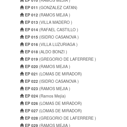
EP 011
(GONZALEZ CATAN)
EP 012
(RAMOS MEJIA )
EP 013
(VILLA MADERO )
EP 014
(RAFAEL CASTILLO )
EP 015
(ISIDRO CASANOVA )
EP 016
(VILLA LUZURIAGA )
EP 018
(ALDO BONZI )
EP 019
(GREGORIO DE LAFERRERE )
EP 020
(RAMOS MEJIA )
EP 021
(LOMAS DE MIRADOR)
EP 022
(ISIDRO CASANOVA )
EP 023
(RAMOS MEJIA )
EP 024
(Ramos Mejía)
EP 026
(LOMAS DE MIRADOR)
EP 027
(LOMAS DE MIRADOR)
EP 028
(GREGORIO DE LAFERRERE )
EP 029
(RAMOS MEJIA )