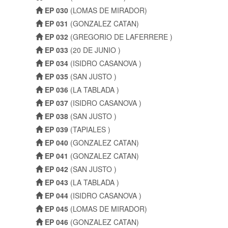
EP 030
(LOMAS DE MIRADOR)
EP 031
(GONZALEZ CATAN)
EP 032
(GREGORIO DE LAFERRERE )
EP 033
(20 DE JUNIO )
EP 034
(ISIDRO CASANOVA )
EP 035
(SAN JUSTO )
EP 036
(LA TABLADA )
EP 037
(ISIDRO CASANOVA )
EP 038
(SAN JUSTO )
EP 039
(TAPIALES )
EP 040
(GONZALEZ CATAN)
EP 041
(GONZALEZ CATAN)
EP 042
(SAN JUSTO )
EP 043
(LA TABLADA )
EP 044
(ISIDRO CASANOVA )
EP 045
(LOMAS DE MIRADOR)
EP 046
(GONZALEZ CATAN)