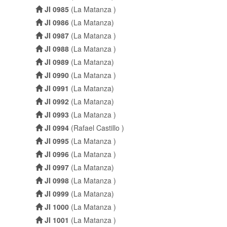
JI 0985
(La Matanza )
JI 0986
(La Matanza)
JI 0987
(La Matanza )
JI 0988
(La Matanza )
JI 0989
(La Matanza)
JI 0990
(La Matanza )
JI 0991
(La Matanza)
JI 0992
(La Matanza)
JI 0993
(La Matanza )
JI 0994
(Rafael Castillo )
JI 0995
(La Matanza )
JI 0996
(La Matanza )
JI 0997
(La Matanza)
JI 0998
(La Matanza )
JI 0999
(La Matanza)
JI 1000
(La Matanza )
JI 1001
(La Matanza )