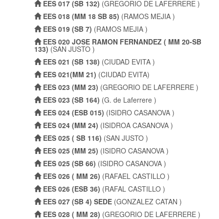
EES 017 (SB 132)
(GREGORIO DE LAFERRERE )
EES 018 (MM 18 SB 85)
(RAMOS MEJIA )
EES 019 (SB 7)
(RAMOS MEJIA )
EES 020 JOSE RAMON FERNANDEZ ( MM 20-SB
133)
(SAN JUSTO )
EES 021 (SB 138)
(CIUDAD EVITA )
EES 021(MM 21)
(CIUDAD EVITA)
EES 023 (MM 23)
(GREGORIO DE LAFERRERE )
EES 023 (SB 164)
(G. de Laferrere )
EES 024 (ESB 015)
(ISIDRO CASANOVA )
EES 024 (MM 24)
(ISIDROA CASANOVA )
EES 025 ( SB 116)
(SAN JUSTO )
EES 025 (MM 25)
(ISIDRO CASANOVA )
EES 025 (SB 66)
(ISIDRO CASANOVA )
EES 026 ( MM 26)
(RAFAEL CASTILLO )
EES 026 (ESB 36)
(RAFAL CASTILLO )
EES 027 (SB 4) SEDE
(GONZALEZ CATAN )
EES 028 ( MM 28)
(GREGORIO DE LAFERRERE )