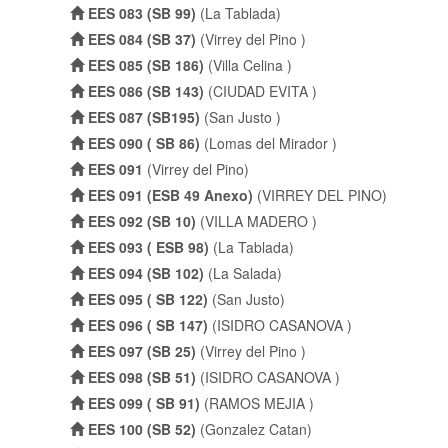
EES 083 (SB 99)
(La Tablada)
EES 084 (SB 37)
(Virrey del Pino )
EES 085 (SB 186)
(Villa Celina )
EES 086 (SB 143)
(CIUDAD EVITA )
EES 087 (SB195)
(San Justo )
EES 090 ( SB 86)
(Lomas del Mirador )
EES 091
(Virrey del Pino)
EES 091 (ESB 49 Anexo)
(VIRREY DEL PINO)
EES 092 (SB 10)
(VILLA MADERO )
EES 093 ( ESB 98)
(La Tablada)
EES 094 (SB 102)
(La Salada)
EES 095 ( SB 122)
(San Justo)
EES 096 ( SB 147)
(ISIDRO CASANOVA )
EES 097 (SB 25)
(Virrey del Pino )
EES 098 (SB 51)
(ISIDRO CASANOVA )
EES 099 ( SB 91)
(RAMOS MEJIA )
EES 100 (SB 52)
(Gonzalez Catan)