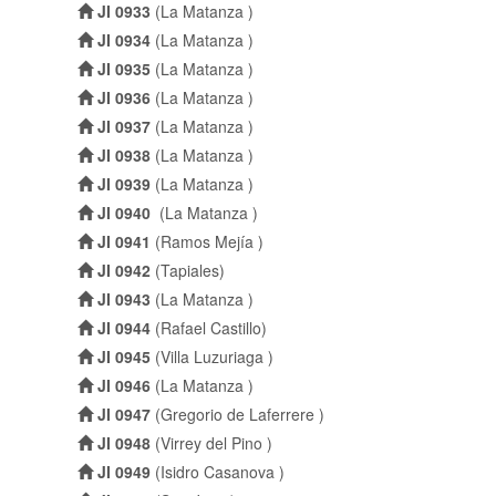
JI 0933
(La Matanza )
JI 0934
(La Matanza )
JI 0935
(La Matanza )
JI 0936
(La Matanza )
JI 0937
(La Matanza )
JI 0938
(La Matanza )
JI 0939
(La Matanza )
JI 0940
(La Matanza )
JI 0941
(Ramos Mejía )
JI 0942
(Tapiales)
JI 0943
(La Matanza )
JI 0944
(Rafael Castillo)
JI 0945
(Villa Luzuriaga )
JI 0946
(La Matanza )
JI 0947
(Gregorio de Laferrere )
JI 0948
(Virrey del Pino )
JI 0949
(Isidro Casanova )