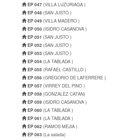
EP 047
(VILLA LUZURIAGA )
EP 048
(SAN JUSTO )
EP 049
(VILLA MADERO )
EP 050
(ISIDRO CASANOVA )
EP 051
(SAN JUSTO )
EP 052
(SAN JUSTO )
EP 053
(SAN JUSTO )
EP 054
(LA TABLADA )
EP 055
(RAFAEL CASTILLO )
EP 056
(GREGORIO DE LAFERRERE )
EP 057
(VIRREY DEL PINO )
EP 058
(GONZALEZ CATAN)
EP 059
(ISIDRO CASANOVA )
EP 060
(LA TABLADA )
EP 061
(LA TABLADA )
EP 062
(RAMOS MEJIA )
EP 063
(La salada)