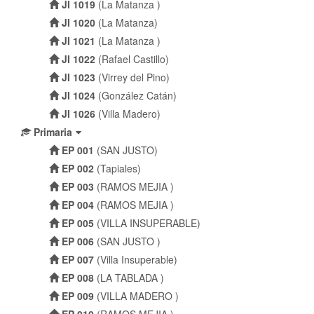
JI 1019
(La Matanza )
JI 1020
(La Matanza)
JI 1021
(La Matanza )
JI 1022
(Rafael Castillo)
JI 1023
(Virrey del Pino)
JI 1024
(González Catán)
JI 1026
(Villa Madero)
Primaria
EP 001
(SAN JUSTO)
EP 002
(Tapiales)
EP 003
(RAMOS MEJIA )
EP 004
(RAMOS MEJIA )
EP 005
(VILLA INSUPERABLE)
EP 006
(SAN JUSTO )
EP 007
(Villa Insuperable)
EP 008
(LA TABLADA )
EP 009
(VILLA MADERO )
EP 010
(RAMOS MEJIA )