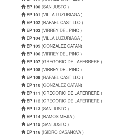
EP 100
(SAN JUSTO )
EP 101
(VILLA LUZURIAGA )
EP 102
(RAFAEL CASTILLO )
EP 103
(VIRREY DEL PINO )
EP 104
(VILLA LUZURIAGA )
EP 105
(GONZALEZ CATAN)
EP 106
(VIRREY DEL PINO )
EP 107
(GREGORIO DE LAFERRERE )
EP 108
(VIRREY DEL PINO )
EP 109
(RAFAEL CASTILLO )
EP 110
(GONZALEZ CATAN)
EP 111
(GREGORIO DE LAFERRERE )
EP 112
(GREGORIO DE LAFERRERE )
EP 113
(SAN JUSTO )
EP 114
(RAMOS MEJIA )
EP 115
(SAN JUSTO )
EP 116
(ISIDRO CASANOVA )