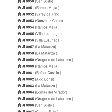
JI 0950
(San Justo)
JI 0951
(Ramos Mejía )
JI 0952
(Virrey del Pino )
JI 0953
(González Catán)
JI 0954
(Ramos Mejía )
JI 0955
(Villa Luzuriaga )
JI 0956
(Villa Luzuriaga )
JI 0957
(La Matanza)
JI 0958
(La Matanza )
JI 0959
(Gregorio de Laferrere )
JI 0960
(Ramos Mejía )
JI 0961
(Rafael Castillo )
JI 0962
(Aldo Bonzi)
JI 0963
(La Matanza )
JI 0964
(Lomas del Mirador)
JI 0965
(Gregorio de Laferrere )
JI 0966
(San Justo )
JI 0967
(Ciudad Evita )