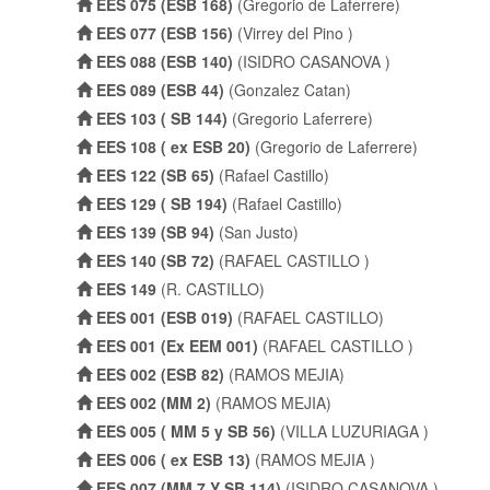
EES 075 (ESB 168)
(Gregorio de Laferrere)
EES 077 (ESB 156)
(Virrey del Pino )
EES 088 (ESB 140)
(ISIDRO CASANOVA )
EES 089 (ESB 44)
(Gonzalez Catan)
EES 103 ( SB 144)
(Gregorio Laferrere)
EES 108 ( ex ESB 20)
(Gregorio de Laferrere)
EES 122 (SB 65)
(Rafael Castillo)
EES 129 ( SB 194)
(Rafael Castillo)
EES 139 (SB 94)
(San Justo)
EES 140 (SB 72)
(RAFAEL CASTILLO )
EES 149
(R. CASTILLO)
EES 001 (ESB 019)
(RAFAEL CASTILLO)
EES 001 (Ex EEM 001)
(RAFAEL CASTILLO )
EES 002 (ESB 82)
(RAMOS MEJIA)
EES 002 (MM 2)
(RAMOS MEJIA)
EES 005 ( MM 5 y SB 56)
(VILLA LUZURIAGA )
EES 006 ( ex ESB 13)
(RAMOS MEJIA )
EES 007 (MM 7 Y SB 114)
(ISIDRO CASANOVA )