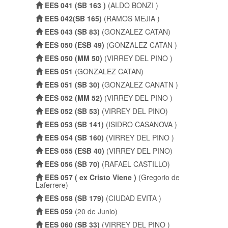
EES 041 (SB 163 )
(ALDO BONZI )
EES 042(SB 165)
(RAMOS MEJIA )
EES 043 (SB 83)
(GONZALEZ CATAN)
EES 050 (ESB 49)
(GONZALEZ CATAN )
EES 050 (MM 50)
(VIRREY DEL PINO )
EES 051
(GONZALEZ CATAN)
EES 051 (SB 30)
(GONZALEZ CANATN )
EES 052 (MM 52)
(VIRREY DEL PINO )
EES 052 (SB 53)
(VIRREY DEL PINO)
EES 053 (SB 141)
(ISIDRO CASANOVA )
EES 054 (SB 160)
(VIRREY DEL PINO )
EES 055 (ESB 40)
(VIRREY DEL PINO)
EES 056 (SB 70)
(RAFAEL CASTILLO)
EES 057 ( ex Cristo Viene )
(Gregorio de
Laferrere)
EES 058 (SB 179)
(CIUDAD EVITA )
EES 059
(20 de Junio)
EES 060 (SB 33)
(VIRREY DEL PINO )