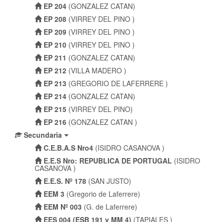
EP 204
(GONZALEZ CATAN)
EP 208
(VIRREY DEL PINO )
EP 209
(VIRREY DEL PINO )
EP 210
(VIRREY DEL PINO )
EP 211
(GONZALEZ CATAN)
EP 212
(VILLA MADERO )
EP 213
(GREGORIO DE LAFERRERE )
EP 214
(GONZALEZ CATAN)
EP 215
(VIRREY DEL PINO)
EP 216
(GONZALEZ CATAN )
Secundaria
C.E.B.A.S Nro4
(ISIDRO CASANOVA )
E.E.S Nro: REPUBLICA DE PORTUGAL
(ISIDRO
CASANOVA )
E.E.S. Nº 178
(SAN JUSTO)
EEM 3
(Gregorio de Laferrere)
EEM Nº 003
(G. de Laferrere)
EES 004 (ESB 191 y MM 4)
(TAPIALES )