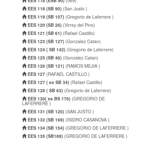
EES 118 (ESB 90)
(069)
EES 118 (SB 90)
(San Justo )
EES 119 (SB 107)
(Gregorio de Laferrere )
EES 120 (SB 26)
(Virrey del Pino)
EES 121 (SB 61)
(Rafael Castillo)
EES 123 (SB 127)
(Gonzalez Catan)
EES 124 ( SB 142)
(Gregorio de Laferrere)
EES 125 (SB 46)
(Gonzalez Catan)
EES 126 (SB 121)
(RAMOS MEJIA )
EES 127
(RAFAEL CASTILLO )
EES 127 ( ex SB 34)
(Rafael Castillo)
EES 128 ( SB 63)
(Gregorio de Laferrere)
EES 130( es BS 176)
(GREGORIO DE
LAFERRERE )
EES 131 (SB 120)
(SAN JUSTO )
EES 132 (SB 169)
(ISIDRO CASANOVA )
EES 134 (SB 154)
(GREGORIO DE LAFERRERE )
EES 135 (SB189)
(GREGORIO DE LAFERRERE )