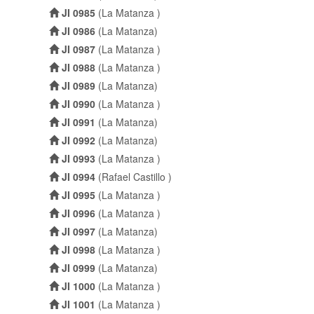
JI 0985
(La Matanza )
JI 0986
(La Matanza)
JI 0987
(La Matanza )
JI 0988
(La Matanza )
JI 0989
(La Matanza)
JI 0990
(La Matanza )
JI 0991
(La Matanza)
JI 0992
(La Matanza)
JI 0993
(La Matanza )
JI 0994
(Rafael Castillo )
JI 0995
(La Matanza )
JI 0996
(La Matanza )
JI 0997
(La Matanza)
JI 0998
(La Matanza )
JI 0999
(La Matanza)
JI 1000
(La Matanza )
JI 1001
(La Matanza )