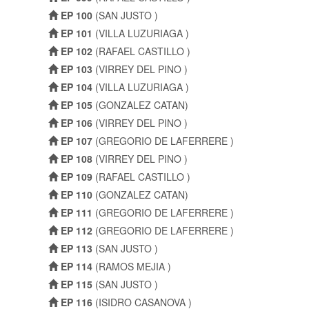
EP 100
(SAN JUSTO )
EP 101
(VILLA LUZURIAGA )
EP 102
(RAFAEL CASTILLO )
EP 103
(VIRREY DEL PINO )
EP 104
(VILLA LUZURIAGA )
EP 105
(GONZALEZ CATAN)
EP 106
(VIRREY DEL PINO )
EP 107
(GREGORIO DE LAFERRERE )
EP 108
(VIRREY DEL PINO )
EP 109
(RAFAEL CASTILLO )
EP 110
(GONZALEZ CATAN)
EP 111
(GREGORIO DE LAFERRERE )
EP 112
(GREGORIO DE LAFERRERE )
EP 113
(SAN JUSTO )
EP 114
(RAMOS MEJIA )
EP 115
(SAN JUSTO )
EP 116
(ISIDRO CASANOVA )