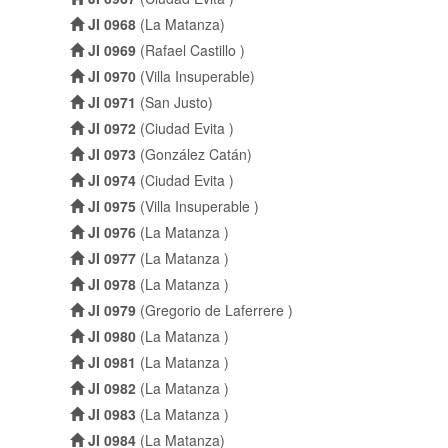
JI 0968
(La Matanza)
JI 0969
(Rafael Castillo )
JI 0970
(Villa Insuperable)
JI 0971
(San Justo)
JI 0972
(Ciudad Evita )
JI 0973
(González Catán)
JI 0974
(Ciudad Evita )
JI 0975
(Villa Insuperable )
JI 0976
(La Matanza )
JI 0977
(La Matanza )
JI 0978
(La Matanza )
JI 0979
(Gregorio de Laferrere )
JI 0980
(La Matanza )
JI 0981
(La Matanza )
JI 0982
(La Matanza )
JI 0983
(La Matanza )
JI 0984
(La Matanza)