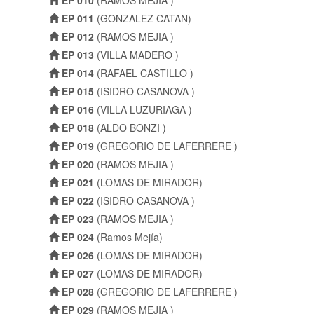
EP 011
(GONZALEZ CATAN)
EP 012
(RAMOS MEJIA )
EP 013
(VILLA MADERO )
EP 014
(RAFAEL CASTILLO )
EP 015
(ISIDRO CASANOVA )
EP 016
(VILLA LUZURIAGA )
EP 018
(ALDO BONZI )
EP 019
(GREGORIO DE LAFERRERE )
EP 020
(RAMOS MEJIA )
EP 021
(LOMAS DE MIRADOR)
EP 022
(ISIDRO CASANOVA )
EP 023
(RAMOS MEJIA )
EP 024
(Ramos Mejía)
EP 026
(LOMAS DE MIRADOR)
EP 027
(LOMAS DE MIRADOR)
EP 028
(GREGORIO DE LAFERRERE )
EP 029
(RAMOS MEJIA )