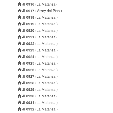
JI 0916
(La Matanza)
JI 0917
(Virrey del Pino )
JI 0918
(La Matanza )
JI 0919
(La Matanza )
JI 0920
(La Matanza )
JI 0921
(La Matanza)
JI 0922
(La Matanza )
JI 0923
(La Matanza )
JI 0924
(La Matanza )
JI 0925
(La Matanza )
JI 0926
(La Matanza )
JI 0927
(La Matanza )
JI 0928
(La Matanza )
JI 0929
(La Matanza )
JI 0930
(La Matanza)
JI 0931
(La Matanza )
JI 0932
(La Matanza )