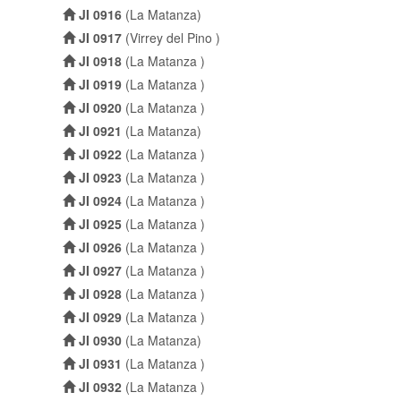
JI 0916
(La Matanza)
JI 0917
(Virrey del Pino )
JI 0918
(La Matanza )
JI 0919
(La Matanza )
JI 0920
(La Matanza )
JI 0921
(La Matanza)
JI 0922
(La Matanza )
JI 0923
(La Matanza )
JI 0924
(La Matanza )
JI 0925
(La Matanza )
JI 0926
(La Matanza )
JI 0927
(La Matanza )
JI 0928
(La Matanza )
JI 0929
(La Matanza )
JI 0930
(La Matanza)
JI 0931
(La Matanza )
JI 0932
(La Matanza )