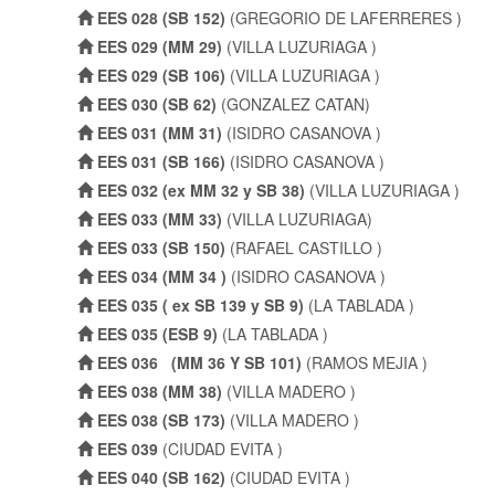
EES 028 (SB 152)
(GREGORIO DE LAFERRERES )
EES 029 (MM 29)
(VILLA LUZURIAGA )
EES 029 (SB 106)
(VILLA LUZURIAGA )
EES 030 (SB 62)
(GONZALEZ CATAN)
EES 031 (MM 31)
(ISIDRO CASANOVA )
EES 031 (SB 166)
(ISIDRO CASANOVA )
EES 032 (ex MM 32 y SB 38)
(VILLA LUZURIAGA )
EES 033 (MM 33)
(VILLA LUZURIAGA)
EES 033 (SB 150)
(RAFAEL CASTILLO )
EES 034 (MM 34 )
(ISIDRO CASANOVA )
EES 035 ( ex SB 139 y SB 9)
(LA TABLADA )
EES 035 (ESB 9)
(LA TABLADA )
EES 036 (MM 36 Y SB 101)
(RAMOS MEJIA )
EES 038 (MM 38)
(VILLA MADERO )
EES 038 (SB 173)
(VILLA MADERO )
EES 039
(CIUDAD EVITA )
EES 040 (SB 162)
(CIUDAD EVITA )