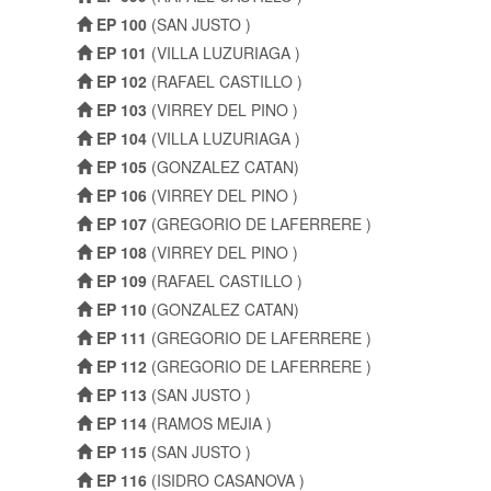
EP 100
(SAN JUSTO )
EP 101
(VILLA LUZURIAGA )
EP 102
(RAFAEL CASTILLO )
EP 103
(VIRREY DEL PINO )
EP 104
(VILLA LUZURIAGA )
EP 105
(GONZALEZ CATAN)
EP 106
(VIRREY DEL PINO )
EP 107
(GREGORIO DE LAFERRERE )
EP 108
(VIRREY DEL PINO )
EP 109
(RAFAEL CASTILLO )
EP 110
(GONZALEZ CATAN)
EP 111
(GREGORIO DE LAFERRERE )
EP 112
(GREGORIO DE LAFERRERE )
EP 113
(SAN JUSTO )
EP 114
(RAMOS MEJIA )
EP 115
(SAN JUSTO )
EP 116
(ISIDRO CASANOVA )