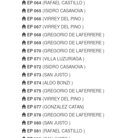
EP 064
(RAFAEL CASTILLO )
EP 065
(ISIDRO CASANOVA )
EP 066
(VIRREY DEL PINO )
EP 067
(VIRREY DEL PINO )
EP 068
(GREGORIO DE LAFERRERE )
EP 069
(GREGORIO DE LAFERRERE )
EP 070
(GREGORIO DE LAFERRERE )
EP 071
(VILLA LUZURIAGA )
EP 072
(ISIDRO CASANOVA )
EP 073
(SAN JUSTO )
EP 074
(ALDO BONZI )
EP 075
(GREGORIO DE LAFERRERE )
EP 076
(VIRREY DEL PINO )
EP 077
(GONZALEZ CATAN)
EP 078
(GREGORIO DE LAFERRERE )
EP 080
(SAN JUSTO )
EP 081
(RAFAEL CASTILLO )