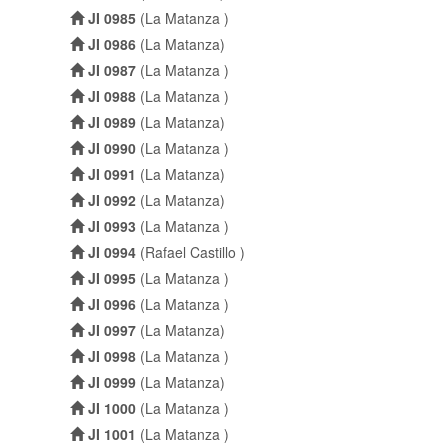
JI 0985
(La Matanza )
JI 0986
(La Matanza)
JI 0987
(La Matanza )
JI 0988
(La Matanza )
JI 0989
(La Matanza)
JI 0990
(La Matanza )
JI 0991
(La Matanza)
JI 0992
(La Matanza)
JI 0993
(La Matanza )
JI 0994
(Rafael Castillo )
JI 0995
(La Matanza )
JI 0996
(La Matanza )
JI 0997
(La Matanza)
JI 0998
(La Matanza )
JI 0999
(La Matanza)
JI 1000
(La Matanza )
JI 1001
(La Matanza )