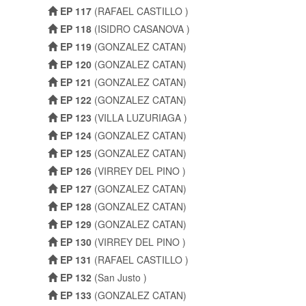
EP 117
(RAFAEL CASTILLO )
EP 118
(ISIDRO CASANOVA )
EP 119
(GONZALEZ CATAN)
EP 120
(GONZALEZ CATAN)
EP 121
(GONZALEZ CATAN)
EP 122
(GONZALEZ CATAN)
EP 123
(VILLA LUZURIAGA )
EP 124
(GONZALEZ CATAN)
EP 125
(GONZALEZ CATAN)
EP 126
(VIRREY DEL PINO )
EP 127
(GONZALEZ CATAN)
EP 128
(GONZALEZ CATAN)
EP 129
(GONZALEZ CATAN)
EP 130
(VIRREY DEL PINO )
EP 131
(RAFAEL CASTILLO )
EP 132
(San Justo )
EP 133
(GONZALEZ CATAN)