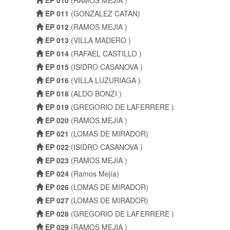
EP 011
(GONZALEZ CATAN)
EP 012
(RAMOS MEJIA )
EP 013
(VILLA MADERO )
EP 014
(RAFAEL CASTILLO )
EP 015
(ISIDRO CASANOVA )
EP 016
(VILLA LUZURIAGA )
EP 018
(ALDO BONZI )
EP 019
(GREGORIO DE LAFERRERE )
EP 020
(RAMOS MEJIA )
EP 021
(LOMAS DE MIRADOR)
EP 022
(ISIDRO CASANOVA )
EP 023
(RAMOS MEJIA )
EP 024
(Ramos Mejía)
EP 026
(LOMAS DE MIRADOR)
EP 027
(LOMAS DE MIRADOR)
EP 028
(GREGORIO DE LAFERRERE )
EP 029
(RAMOS MEJIA )