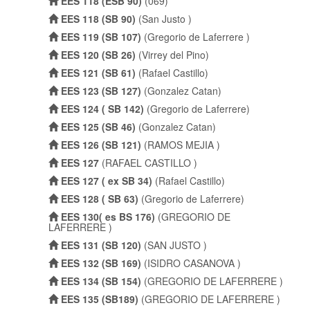
EES 118 (ESB 90)
(069)
EES 118 (SB 90)
(San Justo )
EES 119 (SB 107)
(Gregorio de Laferrere )
EES 120 (SB 26)
(Virrey del Pino)
EES 121 (SB 61)
(Rafael Castillo)
EES 123 (SB 127)
(Gonzalez Catan)
EES 124 ( SB 142)
(Gregorio de Laferrere)
EES 125 (SB 46)
(Gonzalez Catan)
EES 126 (SB 121)
(RAMOS MEJIA )
EES 127
(RAFAEL CASTILLO )
EES 127 ( ex SB 34)
(Rafael Castillo)
EES 128 ( SB 63)
(Gregorio de Laferrere)
EES 130( es BS 176)
(GREGORIO DE
LAFERRERE )
EES 131 (SB 120)
(SAN JUSTO )
EES 132 (SB 169)
(ISIDRO CASANOVA )
EES 134 (SB 154)
(GREGORIO DE LAFERRERE )
EES 135 (SB189)
(GREGORIO DE LAFERRERE )