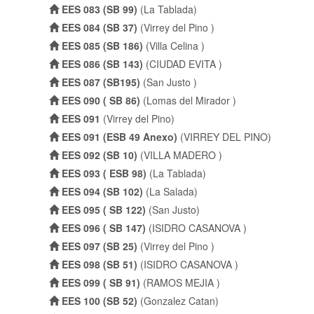
EES 083 (SB 99)
(La Tablada)
EES 084 (SB 37)
(Virrey del Pino )
EES 085 (SB 186)
(Villa Celina )
EES 086 (SB 143)
(CIUDAD EVITA )
EES 087 (SB195)
(San Justo )
EES 090 ( SB 86)
(Lomas del Mirador )
EES 091
(Virrey del Pino)
EES 091 (ESB 49 Anexo)
(VIRREY DEL PINO)
EES 092 (SB 10)
(VILLA MADERO )
EES 093 ( ESB 98)
(La Tablada)
EES 094 (SB 102)
(La Salada)
EES 095 ( SB 122)
(San Justo)
EES 096 ( SB 147)
(ISIDRO CASANOVA )
EES 097 (SB 25)
(Virrey del Pino )
EES 098 (SB 51)
(ISIDRO CASANOVA )
EES 099 ( SB 91)
(RAMOS MEJIA )
EES 100 (SB 52)
(Gonzalez Catan)