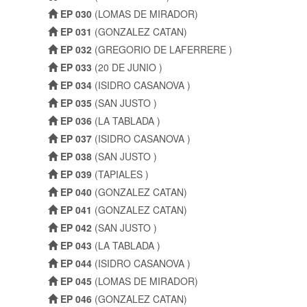
EP 030
(LOMAS DE MIRADOR)
EP 031
(GONZALEZ CATAN)
EP 032
(GREGORIO DE LAFERRERE )
EP 033
(20 DE JUNIO )
EP 034
(ISIDRO CASANOVA )
EP 035
(SAN JUSTO )
EP 036
(LA TABLADA )
EP 037
(ISIDRO CASANOVA )
EP 038
(SAN JUSTO )
EP 039
(TAPIALES )
EP 040
(GONZALEZ CATAN)
EP 041
(GONZALEZ CATAN)
EP 042
(SAN JUSTO )
EP 043
(LA TABLADA )
EP 044
(ISIDRO CASANOVA )
EP 045
(LOMAS DE MIRADOR)
EP 046
(GONZALEZ CATAN)