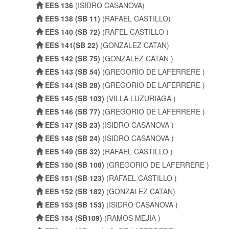
EES 136
(ISIDRO CASANOVA)
EES 138 (SB 11)
(RAFAEL CASTILLO)
EES 140 (SB 72)
(RAFEL CASTILLO )
EES 141(SB 22)
(GONZALEZ CATAN)
EES 142 (SB 75)
(GONZALEZ CATAN )
EES 143 (SB 54)
(GREGORIO DE LAFERRERE )
EES 144 (SB 28)
(GREGORIO DE LAFERRERE )
EES 145 (SB 103)
(VILLA LUZURIAGA )
EES 146 (SB 77)
(GREGORIO DE LAFERRERE )
EES 147 (SB 23)
(ISIDRO CASANOVA )
EES 148 (SB 24)
(ISIDRO CASANOVA )
EES 149 (SB 32)
(RAFAEL CASTILLO )
EES 150 (SB 108)
(GREGORIO DE LAFERRERE )
EES 151 (SB 123)
(RAFAEL CASTILLO )
EES 152 (SB 182)
(GONZALEZ CATAN)
EES 153 (SB 153)
(ISIDRO CASANOVA )
EES 154 (SB109)
(RAMOS MEJIA )