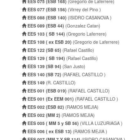
EES 075 (ESB 168)
(Gregorio de Laferrere)
EES 077 (ESB 156)
(Virrey del Pino )
EES 088 (ESB 140)
(ISIDRO CASANOVA )
EES 089 (ESB 44)
(Gonzalez Catan)
EES 103 ( SB 144)
(Gregorio Laferrere)
EES 108 ( ex ESB 20)
(Gregorio de Laferrere)
EES 122 (SB 65)
(Rafael Castillo)
EES 129 ( SB 194)
(Rafael Castillo)
EES 139 (SB 94)
(San Justo)
EES 140 (SB 72)
(RAFAEL CASTILLO )
EES 149
(R. CASTILLO)
EES 001 (ESB 019)
(RAFAEL CASTILLO)
EES 001 (Ex EEM 001)
(RAFAEL CASTILLO )
EES 002 (ESB 82)
(RAMOS MEJIA)
EES 002 (MM 2)
(RAMOS MEJIA)
EES 005 ( MM 5 y SB 56)
(VILLA LUZURIAGA )
EES 006 ( ex ESB 13)
(RAMOS MEJIA )
EES 007 (MM 7 Y SB 114)
(ISIDRO CASANOVA )