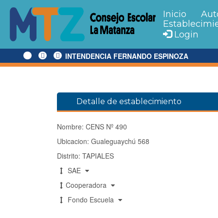
Inicio
Aut
Establecimi
Login
INTENDENCIA FERNANDO ESPINOZA
Detalle de establecimiento
Nombre: CENS Nº 490
Ubicacion: Gualeguaychú 568
Distrito: TAPIALES
SAE
Cooperadora
Fondo Escuela