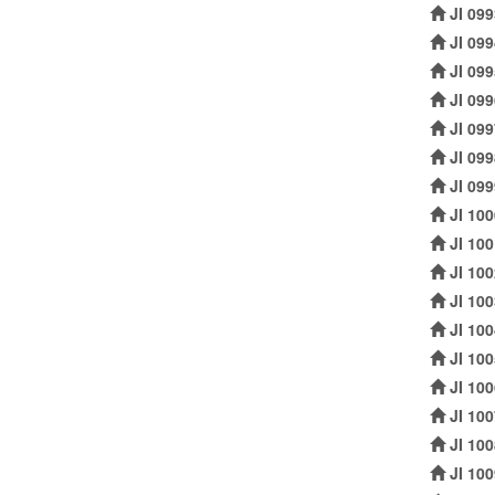
JI 09
JI 09
JI 09
JI 09
JI 09
JI 09
JI 09
JI 10
JI 10
JI 10
JI 10
JI 10
JI 10
JI 10
JI 10
JI 10
JI 10