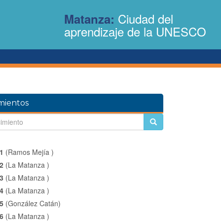
Ciudad del
Matanza:
aprendizaje de la UNESCO
mientos
01
(Ramos Mejía )
02
(La Matanza )
03
(La Matanza )
04
(La Matanza )
05
(González Catán)
06
(La Matanza )