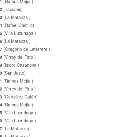
41
(Ramos Mejía )
42
(Tapiales)
43
(La Matanza )
44
(Rafael Castillo)
45
(Villa Luzuriaga )
46
(La Matanza )
47
(Gregorio de Laferrere )
48
(Virrey del Pino )
49
(Isidro Casanova )
50
(San Justo)
51
(Ramos Mejía )
52
(Virrey del Pino )
53
(González Catán)
54
(Ramos Mejía )
55
(Villa Luzuriaga )
56
(Villa Luzuriaga )
57
(La Matanza)
58
(La Matanza )