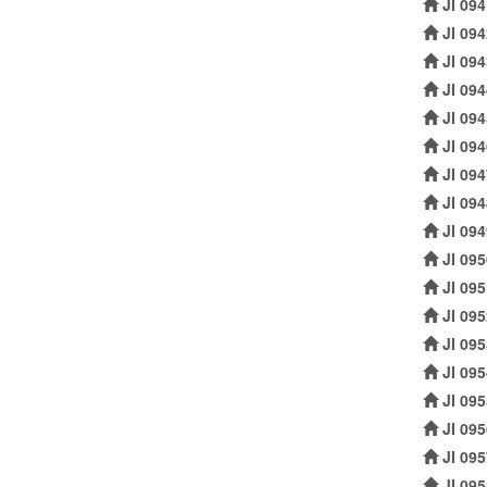
JI 09
JI 09
JI 09
JI 09
JI 09
JI 09
JI 09
JI 09
JI 09
JI 09
JI 09
JI 09
JI 09
JI 09
JI 09
JI 09
JI 09
JI 09