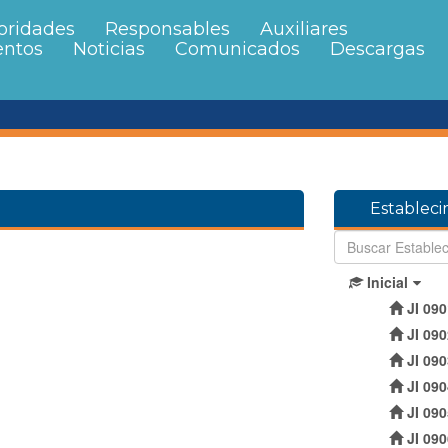
oridades
Responsables
Auxiliares
entos
Noticias
Comunicados
Descargas
Estableci
Inicial
JI 09
JI 09
JI 09
JI 09
JI 09
JI 09