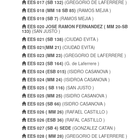
EES 017 (SB 132)
(GREGORIO DE LAFERRERE )
EES 018 (MM 18 SB 85)
(RAMOS MEJIA )
EES 019 (SB 7)
(RAMOS MEJIA )
EES 020 JOSE RAMON FERNANDEZ ( MM 20-SB
133)
(SAN JUSTO )
EES 021 (SB 138)
(CIUDAD EVITA )
EES 021(MM 21)
(CIUDAD EVITA)
EES 023 (MM 23)
(GREGORIO DE LAFERRERE )
EES 023 (SB 164)
(G. de Laferrere )
EES 024 (ESB 015)
(ISIDRO CASANOVA )
EES 024 (MM 24)
(ISIDROA CASANOVA )
EES 025 ( SB 116)
(SAN JUSTO )
EES 025 (MM 25)
(ISIDRO CASANOVA )
EES 025 (SB 66)
(ISIDRO CASANOVA )
EES 026 ( MM 26)
(RAFAEL CASTILLO )
EES 026 (ESB 36)
(RAFAL CASTILLO )
EES 027 (SB 4) SEDE
(GONZALEZ CATAN )
EES 028 ( MM 28)
(GREGORIO DE LAFERRERE )