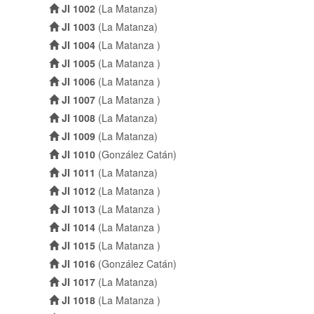
JI 1002
(La Matanza)
JI 1003
(La Matanza)
JI 1004
(La Matanza )
JI 1005
(La Matanza )
JI 1006
(La Matanza )
JI 1007
(La Matanza )
JI 1008
(La Matanza)
JI 1009
(La Matanza)
JI 1010
(González Catán)
JI 1011
(La Matanza)
JI 1012
(La Matanza )
JI 1013
(La Matanza )
JI 1014
(La Matanza )
JI 1015
(La Matanza )
JI 1016
(González Catán)
JI 1017
(La Matanza)
JI 1018
(La Matanza )