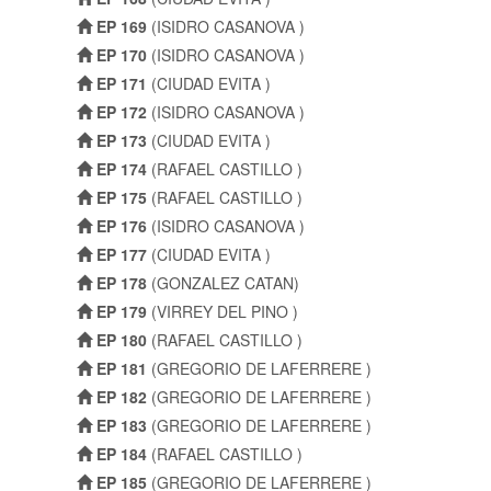
EP 169
(ISIDRO CASANOVA )
EP 170
(ISIDRO CASANOVA )
EP 171
(CIUDAD EVITA )
EP 172
(ISIDRO CASANOVA )
EP 173
(CIUDAD EVITA )
EP 174
(RAFAEL CASTILLO )
EP 175
(RAFAEL CASTILLO )
EP 176
(ISIDRO CASANOVA )
EP 177
(CIUDAD EVITA )
EP 178
(GONZALEZ CATAN)
EP 179
(VIRREY DEL PINO )
EP 180
(RAFAEL CASTILLO )
EP 181
(GREGORIO DE LAFERRERE )
EP 182
(GREGORIO DE LAFERRERE )
EP 183
(GREGORIO DE LAFERRERE )
EP 184
(RAFAEL CASTILLO )
EP 185
(GREGORIO DE LAFERRERE )