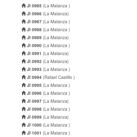
JI 0985
(La Matanza )
JI 0986
(La Matanza)
JI 0987
(La Matanza )
JI 0988
(La Matanza )
JI 0989
(La Matanza)
JI 0990
(La Matanza )
JI 0991
(La Matanza)
JI 0992
(La Matanza)
JI 0993
(La Matanza )
JI 0994
(Rafael Castillo )
JI 0995
(La Matanza )
JI 0996
(La Matanza )
JI 0997
(La Matanza)
JI 0998
(La Matanza )
JI 0999
(La Matanza)
JI 1000
(La Matanza )
JI 1001
(La Matanza )