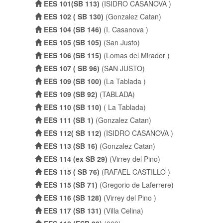
EES 101(SB 113)
(ISIDRO CASANOVA )
EES 102 ( SB 130)
(Gonzalez Catan)
EES 104 (SB 146)
(I. Casanova )
EES 105 (SB 105)
(San Justo)
EES 106 (SB 115)
(Lomas del Mirador )
EES 107 ( SB 96)
(SAN JUSTO)
EES 109 (SB 100)
(La Tablada )
EES 109 (SB 92)
(TABLADA)
EES 110 (SB 110)
( La Tablada)
EES 111 (SB 1)
(Gonzalez Catan)
EES 112( SB 112)
(ISIDRO CASANOVA )
EES 113 (SB 16)
(Gonzalez Catan)
EES 114 (ex SB 29)
(Virrey del Pino)
EES 115 ( SB 76)
(RAFAEL CASTILLO )
EES 115 (SB 71)
(Gregorio de Laferrere)
EES 116 (SB 128)
(Virrey del Pino )
EES 117 (SB 131)
(Villa Celina)