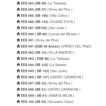
EES 083 (SB 99)
(La Tablada)
EES 084 (SB 37)
(Virrey del Pino )
EES 085 (SB 186)
(Villa Celina )
EES 086 (SB 143)
(CIUDAD EVITA )
EES 087 (SB195)
(San Justo )
EES 090 ( SB 86)
(Lomas del Mirador )
EES 091
(Virrey del Pino)
EES 091 (ESB 49 Anexo)
(VIRREY DEL PINO)
EES 092 (SB 10)
(VILLA MADERO )
EES 093 ( ESB 98)
(La Tablada)
EES 094 (SB 102)
(La Salada)
EES 095 ( SB 122)
(San Justo)
EES 096 ( SB 147)
(ISIDRO CASANOVA )
EES 097 (SB 25)
(Virrey del Pino )
EES 098 (SB 51)
(ISIDRO CASANOVA )
EES 099 ( SB 91)
(RAMOS MEJIA )
EES 100 (SB 52)
(Gonzalez Catan)