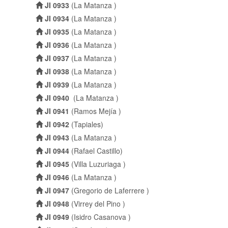
JI 0933
(La Matanza )
JI 0934
(La Matanza )
JI 0935
(La Matanza )
JI 0936
(La Matanza )
JI 0937
(La Matanza )
JI 0938
(La Matanza )
JI 0939
(La Matanza )
JI 0940
(La Matanza )
JI 0941
(Ramos Mejía )
JI 0942
(Tapiales)
JI 0943
(La Matanza )
JI 0944
(Rafael Castillo)
JI 0945
(Villa Luzuriaga )
JI 0946
(La Matanza )
JI 0947
(Gregorio de Laferrere )
JI 0948
(Virrey del Pino )
JI 0949
(Isidro Casanova )