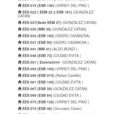
EES 015 (ESB 136)
(VIRREY DEL PINO )
EES 022 ( EEM 22 y ESB 161)
(GONZALEZ
CATAN)
EES 027(Sede EEM 27)
(GONZALEZ CATAN)
EES 030 (MM 30)
(GONZALEZ CATAN)
EES 034 (ESB 192)
(ISIDRO CASANOVA)
EES 037 (ESB 95)
(ISIDRO CASANOVA )
EES 041 (MM 41)
(ALDO BONZI )
EES 048 (ESB 73)
(CIUDAD EVITA )
EES 051 ( Extensió®©
(GONZALEZ CATAN)
EES 054 (ESB 160)
(VIRREY DEL PINO )
EES 056 (ESB 074)
(Rafael Castillo)
EES 061 (ESB 145)
(CIUDAD EVITA )
EES 067 (ESB 35)
(GONZALEZ CATAN)
EES 069 (ESB 64)
(CIUDAD EVITA )
EES 073 (ESB 135)
(VIRREY DEL PINO )
EES 074 (ESB 48)
(Gonzalez Catan)