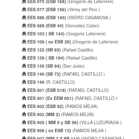
EES 075 (ESB 168)
(Gregorio de Laferrere)
EES 077 (ESB 156)
(Virrey del Pino )
EES 088 (ESB 140)
(ISIDRO CASANOVA )
EES 089 (ESB 44)
(Gonzalez Catan)
EES 103 ( SB 144)
(Gregorio Laferrere)
EES 108 ( ex ESB 20)
(Gregorio de Laferrere)
EES 122 (SB 65)
(Rafael Castillo)
EES 129 ( SB 194)
(Rafael Castillo)
EES 139 (SB 94)
(San Justo)
EES 140 (SB 72)
(RAFAEL CASTILLO )
EES 149
(R. CASTILLO)
EES 001 (ESB 019)
(RAFAEL CASTILLO)
EES 001 (Ex EEM 001)
(RAFAEL CASTILLO )
EES 002 (ESB 82)
(RAMOS MEJIA)
EES 002 (MM 2)
(RAMOS MEJIA)
EES 005 ( MM 5 y SB 56)
(VILLA LUZURIAGA )
EES 006 ( ex ESB 13)
(RAMOS MEJIA )
EES 007 (MM 7 Y SB 114)
(ISIDRO CASANOVA )