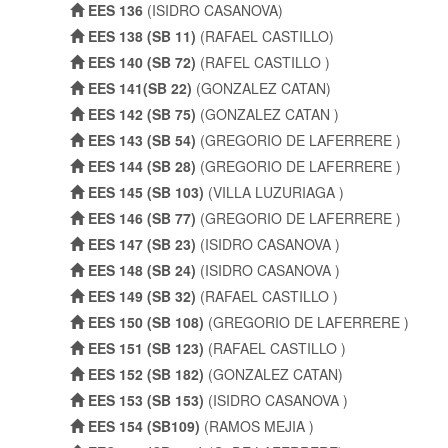
EES 136
(ISIDRO CASANOVA)
EES 138 (SB 11)
(RAFAEL CASTILLO)
EES 140 (SB 72)
(RAFEL CASTILLO )
EES 141(SB 22)
(GONZALEZ CATAN)
EES 142 (SB 75)
(GONZALEZ CATAN )
EES 143 (SB 54)
(GREGORIO DE LAFERRERE )
EES 144 (SB 28)
(GREGORIO DE LAFERRERE )
EES 145 (SB 103)
(VILLA LUZURIAGA )
EES 146 (SB 77)
(GREGORIO DE LAFERRERE )
EES 147 (SB 23)
(ISIDRO CASANOVA )
EES 148 (SB 24)
(ISIDRO CASANOVA )
EES 149 (SB 32)
(RAFAEL CASTILLO )
EES 150 (SB 108)
(GREGORIO DE LAFERRERE )
EES 151 (SB 123)
(RAFAEL CASTILLO )
EES 152 (SB 182)
(GONZALEZ CATAN)
EES 153 (SB 153)
(ISIDRO CASANOVA )
EES 154 (SB109)
(RAMOS MEJIA )