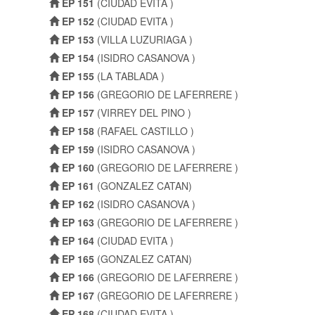
EP 151
(CIUDAD EVITA )
EP 152
(CIUDAD EVITA )
EP 153
(VILLA LUZURIAGA )
EP 154
(ISIDRO CASANOVA )
EP 155
(LA TABLADA )
EP 156
(GREGORIO DE LAFERRERE )
EP 157
(VIRREY DEL PINO )
EP 158
(RAFAEL CASTILLO )
EP 159
(ISIDRO CASANOVA )
EP 160
(GREGORIO DE LAFERRERE )
EP 161
(GONZALEZ CATAN)
EP 162
(ISIDRO CASANOVA )
EP 163
(GREGORIO DE LAFERRERE )
EP 164
(CIUDAD EVITA )
EP 165
(GONZALEZ CATAN)
EP 166
(GREGORIO DE LAFERRERE )
EP 167
(GREGORIO DE LAFERRERE )
EP 168
(CIUDAD EVITA )