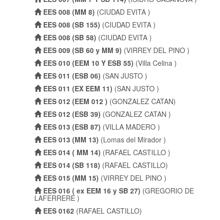
EES 008 (MM 8)
(CIUDAD EVITA )
EES 008 (SB 155)
(CIUDAD EVITA )
EES 008 (SB 58)
(CIUDAD EVITA )
EES 009 (SB 60 y MM 9)
(VIRREY DEL PINO )
EES 010 (EEM 10 Y ESB 55)
(Villa Celina )
EES 011 (ESB 06)
(SAN JUSTO )
EES 011 (EX EEM 11)
(SAN JUSTO )
EES 012 (EEM 012 )
(GONZALEZ CATAN)
EES 012 (ESB 39)
(GONZALEZ CATAN )
EES 013 (ESB 87)
(VILLA MADERO )
EES 013 (MM 13)
(Lomas del Mirador )
EES 014 ( MM 14)
(RAFAEL CASTILLO )
EES 014 (SB 118)
(RAFAEL CASTILLO)
EES 015 (MM 15)
(VIRREY DEL PINO )
EES 016 ( ex EEM 16 y SB 27)
(GREGORIO DE
LAFERRERE )
EES 0162
(RAFAEL CASTILLO)