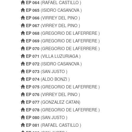
EP 064
(RAFAEL CASTILLO )
EP 065
(ISIDRO CASANOVA )
EP 066
(VIRREY DEL PINO )
EP 067
(VIRREY DEL PINO )
EP 068
(GREGORIO DE LAFERRERE )
EP 069
(GREGORIO DE LAFERRERE )
EP 070
(GREGORIO DE LAFERRERE )
EP 071
(VILLA LUZURIAGA )
EP 072
(ISIDRO CASANOVA )
EP 073
(SAN JUSTO )
EP 074
(ALDO BONZI )
EP 075
(GREGORIO DE LAFERRERE )
EP 076
(VIRREY DEL PINO )
EP 077
(GONZALEZ CATAN)
EP 078
(GREGORIO DE LAFERRERE )
EP 080
(SAN JUSTO )
EP 081
(RAFAEL CASTILLO )