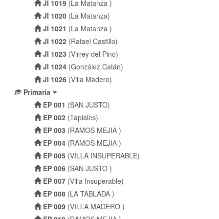
JI 1019
(La Matanza )
JI 1020
(La Matanza)
JI 1021
(La Matanza )
JI 1022
(Rafael Castillo)
JI 1023
(Virrey del Pino)
JI 1024
(González Catán)
JI 1026
(Villa Madero)
Primaria
EP 001
(SAN JUSTO)
EP 002
(Tapiales)
EP 003
(RAMOS MEJIA )
EP 004
(RAMOS MEJIA )
EP 005
(VILLA INSUPERABLE)
EP 006
(SAN JUSTO )
EP 007
(Villa Insuperable)
EP 008
(LA TABLADA )
EP 009
(VILLA MADERO )
EP 010
(RAMOS MEJIA )