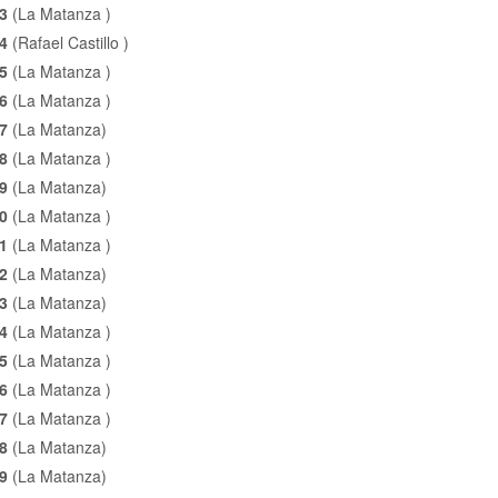
93
(La Matanza )
94
(Rafael Castillo )
95
(La Matanza )
96
(La Matanza )
97
(La Matanza)
98
(La Matanza )
99
(La Matanza)
00
(La Matanza )
01
(La Matanza )
02
(La Matanza)
03
(La Matanza)
04
(La Matanza )
05
(La Matanza )
06
(La Matanza )
07
(La Matanza )
08
(La Matanza)
09
(La Matanza)