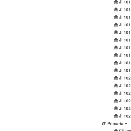
JI 10
JI 10
JI 10
JI 10
JI 10
JI 10
JI 10
JI 10
JI 10
JI 10
JI 10
JI 10
JI 10
JI 10
JI 10
JI 10
Primaria