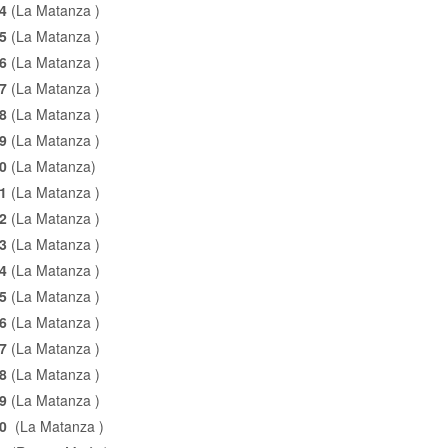
24
(La Matanza )
25
(La Matanza )
26
(La Matanza )
27
(La Matanza )
28
(La Matanza )
29
(La Matanza )
30
(La Matanza)
31
(La Matanza )
32
(La Matanza )
33
(La Matanza )
34
(La Matanza )
35
(La Matanza )
36
(La Matanza )
37
(La Matanza )
38
(La Matanza )
39
(La Matanza )
40
(La Matanza )