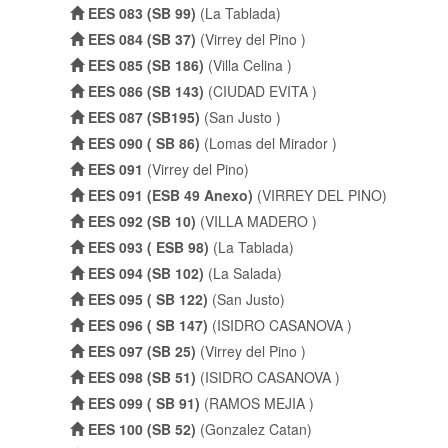
EES 083 (SB 99)
(La Tablada)
EES 084 (SB 37)
(Virrey del Pino )
EES 085 (SB 186)
(Villa Celina )
EES 086 (SB 143)
(CIUDAD EVITA )
EES 087 (SB195)
(San Justo )
EES 090 ( SB 86)
(Lomas del Mirador )
EES 091
(Virrey del Pino)
EES 091 (ESB 49 Anexo)
(VIRREY DEL PINO)
EES 092 (SB 10)
(VILLA MADERO )
EES 093 ( ESB 98)
(La Tablada)
EES 094 (SB 102)
(La Salada)
EES 095 ( SB 122)
(San Justo)
EES 096 ( SB 147)
(ISIDRO CASANOVA )
EES 097 (SB 25)
(Virrey del Pino )
EES 098 (SB 51)
(ISIDRO CASANOVA )
EES 099 ( SB 91)
(RAMOS MEJIA )
EES 100 (SB 52)
(Gonzalez Catan)