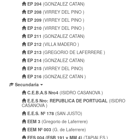
EP 204
(GONZALEZ CATAN)
EP 208
(VIRREY DEL PINO )
EP 209
(VIRREY DEL PINO )
EP 210
(VIRREY DEL PINO )
EP 211
(GONZALEZ CATAN)
EP 212
(VILLA MADERO )
EP 213
(GREGORIO DE LAFERRERE )
EP 214
(GONZALEZ CATAN)
EP 215
(VIRREY DEL PINO)
EP 216
(GONZALEZ CATAN )
Secundaria
C.E.B.A.S Nro4
(ISIDRO CASANOVA )
E.E.S Nro: REPUBLICA DE PORTUGAL
(ISIDRO
CASANOVA )
E.E.S. Nº 178
(SAN JUSTO)
EEM 3
(Gregorio de Laferrere)
EEM Nº 003
(G. de Laferrere)
EES 004 (ESB 191 y MM 4)
(TAPIALES )