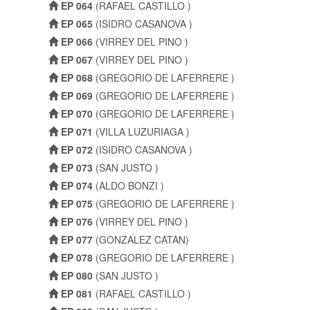
EP 064
(RAFAEL CASTILLO )
EP 065
(ISIDRO CASANOVA )
EP 066
(VIRREY DEL PINO )
EP 067
(VIRREY DEL PINO )
EP 068
(GREGORIO DE LAFERRERE )
EP 069
(GREGORIO DE LAFERRERE )
EP 070
(GREGORIO DE LAFERRERE )
EP 071
(VILLA LUZURIAGA )
EP 072
(ISIDRO CASANOVA )
EP 073
(SAN JUSTO )
EP 074
(ALDO BONZI )
EP 075
(GREGORIO DE LAFERRERE )
EP 076
(VIRREY DEL PINO )
EP 077
(GONZALEZ CATAN)
EP 078
(GREGORIO DE LAFERRERE )
EP 080
(SAN JUSTO )
EP 081
(RAFAEL CASTILLO )