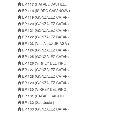
EP 117
(RAFAEL CASTILLO )
EP 118
(ISIDRO CASANOVA )
EP 119
(GONZALEZ CATAN)
EP 120
(GONZALEZ CATAN)
EP 121
(GONZALEZ CATAN)
EP 122
(GONZALEZ CATAN)
EP 123
(VILLA LUZURIAGA )
EP 124
(GONZALEZ CATAN)
EP 125
(GONZALEZ CATAN)
EP 126
(VIRREY DEL PINO )
EP 127
(GONZALEZ CATAN)
EP 128
(GONZALEZ CATAN)
EP 129
(GONZALEZ CATAN)
EP 130
(VIRREY DEL PINO )
EP 131
(RAFAEL CASTILLO )
EP 132
(San Justo )
EP 133
(GONZALEZ CATAN)