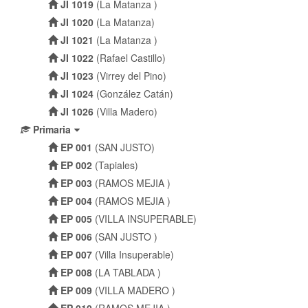
JI 1019
(La Matanza )
JI 1020
(La Matanza)
JI 1021
(La Matanza )
JI 1022
(Rafael Castillo)
JI 1023
(Virrey del Pino)
JI 1024
(González Catán)
JI 1026
(Villa Madero)
Primaria
EP 001
(SAN JUSTO)
EP 002
(Tapiales)
EP 003
(RAMOS MEJIA )
EP 004
(RAMOS MEJIA )
EP 005
(VILLA INSUPERABLE)
EP 006
(SAN JUSTO )
EP 007
(Villa Insuperable)
EP 008
(LA TABLADA )
EP 009
(VILLA MADERO )
EP 010
(RAMOS MEJIA )