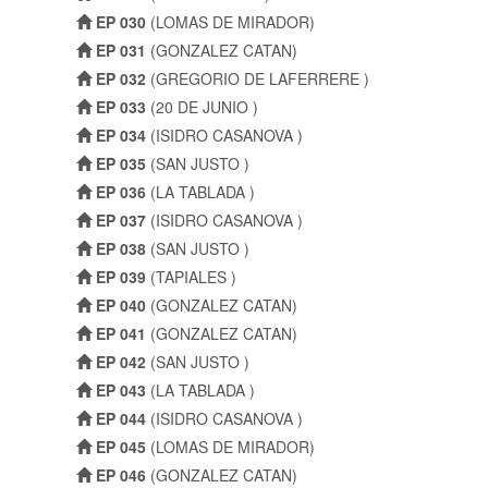
EP 030
(LOMAS DE MIRADOR)
EP 031
(GONZALEZ CATAN)
EP 032
(GREGORIO DE LAFERRERE )
EP 033
(20 DE JUNIO )
EP 034
(ISIDRO CASANOVA )
EP 035
(SAN JUSTO )
EP 036
(LA TABLADA )
EP 037
(ISIDRO CASANOVA )
EP 038
(SAN JUSTO )
EP 039
(TAPIALES )
EP 040
(GONZALEZ CATAN)
EP 041
(GONZALEZ CATAN)
EP 042
(SAN JUSTO )
EP 043
(LA TABLADA )
EP 044
(ISIDRO CASANOVA )
EP 045
(LOMAS DE MIRADOR)
EP 046
(GONZALEZ CATAN)