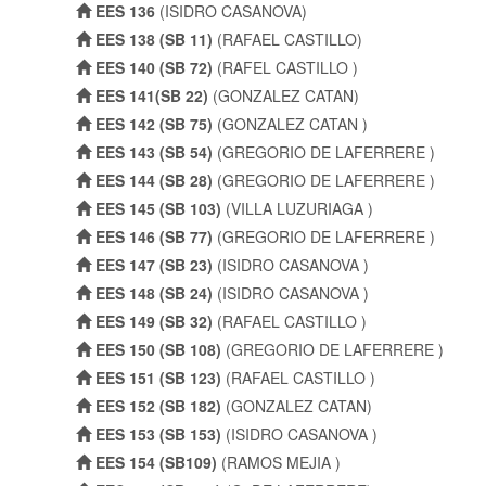
EES 136
(ISIDRO CASANOVA)
EES 138 (SB 11)
(RAFAEL CASTILLO)
EES 140 (SB 72)
(RAFEL CASTILLO )
EES 141(SB 22)
(GONZALEZ CATAN)
EES 142 (SB 75)
(GONZALEZ CATAN )
EES 143 (SB 54)
(GREGORIO DE LAFERRERE )
EES 144 (SB 28)
(GREGORIO DE LAFERRERE )
EES 145 (SB 103)
(VILLA LUZURIAGA )
EES 146 (SB 77)
(GREGORIO DE LAFERRERE )
EES 147 (SB 23)
(ISIDRO CASANOVA )
EES 148 (SB 24)
(ISIDRO CASANOVA )
EES 149 (SB 32)
(RAFAEL CASTILLO )
EES 150 (SB 108)
(GREGORIO DE LAFERRERE )
EES 151 (SB 123)
(RAFAEL CASTILLO )
EES 152 (SB 182)
(GONZALEZ CATAN)
EES 153 (SB 153)
(ISIDRO CASANOVA )
EES 154 (SB109)
(RAMOS MEJIA )