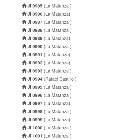
JI 0985
(La Matanza )
JI 0986
(La Matanza)
JI 0987
(La Matanza )
JI 0988
(La Matanza )
JI 0989
(La Matanza)
JI 0990
(La Matanza )
JI 0991
(La Matanza)
JI 0992
(La Matanza)
JI 0993
(La Matanza )
JI 0994
(Rafael Castillo )
JI 0995
(La Matanza )
JI 0996
(La Matanza )
JI 0997
(La Matanza)
JI 0998
(La Matanza )
JI 0999
(La Matanza)
JI 1000
(La Matanza )
JI 1001
(La Matanza )