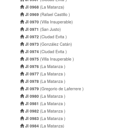
JI 0968
(La Matanza)
JI 0969
(Rafael Castillo )
JI 0970
(Villa Insuperable)
JI 0971
(San Justo)
JI 0972
(Ciudad Evita )
JI 0973
(González Catán)
JI 0974
(Ciudad Evita )
JI 0975
(Villa Insuperable )
JI 0976
(La Matanza )
JI 0977
(La Matanza )
JI 0978
(La Matanza )
JI 0979
(Gregorio de Laferrere )
JI 0980
(La Matanza )
JI 0981
(La Matanza )
JI 0982
(La Matanza )
JI 0983
(La Matanza )
JI 0984
(La Matanza)