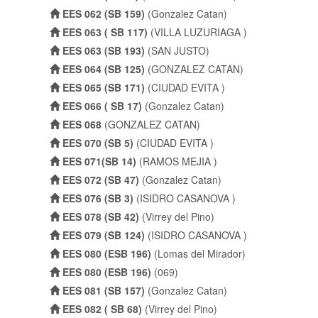
EES 062 (SB 159)
(Gonzalez Catan)
EES 063 ( SB 117)
(VILLA LUZURIAGA )
EES 063 (SB 193)
(SAN JUSTO)
EES 064 (SB 125)
(GONZALEZ CATAN)
EES 065 (SB 171)
(CIUDAD EVITA )
EES 066 ( SB 17)
(Gonzalez Catan)
EES 068
(GONZALEZ CATAN)
EES 070 (SB 5)
(CIUDAD EVITA )
EES 071(SB 14)
(RAMOS MEJIA )
EES 072 (SB 47)
(Gonzalez Catan)
EES 076 (SB 3)
(ISIDRO CASANOVA )
EES 078 (SB 42)
(Virrey del Pino)
EES 079 (SB 124)
(ISIDRO CASANOVA )
EES 080 (ESB 196)
(Lomas del Mirador)
EES 080 (ESB 196)
(069)
EES 081 (SB 157)
(Gonzalez Catan)
EES 082 ( SB 68)
(Virrey del Pino)