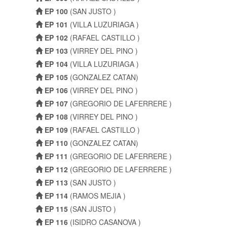
EP 100
(SAN JUSTO )
EP 101
(VILLA LUZURIAGA )
EP 102
(RAFAEL CASTILLO )
EP 103
(VIRREY DEL PINO )
EP 104
(VILLA LUZURIAGA )
EP 105
(GONZALEZ CATAN)
EP 106
(VIRREY DEL PINO )
EP 107
(GREGORIO DE LAFERRERE )
EP 108
(VIRREY DEL PINO )
EP 109
(RAFAEL CASTILLO )
EP 110
(GONZALEZ CATAN)
EP 111
(GREGORIO DE LAFERRERE )
EP 112
(GREGORIO DE LAFERRERE )
EP 113
(SAN JUSTO )
EP 114
(RAMOS MEJIA )
EP 115
(SAN JUSTO )
EP 116
(ISIDRO CASANOVA )