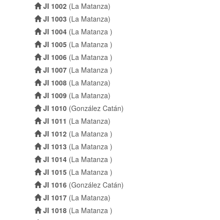
JI 1002
(La Matanza)
JI 1003
(La Matanza)
JI 1004
(La Matanza )
JI 1005
(La Matanza )
JI 1006
(La Matanza )
JI 1007
(La Matanza )
JI 1008
(La Matanza)
JI 1009
(La Matanza)
JI 1010
(González Catán)
JI 1011
(La Matanza)
JI 1012
(La Matanza )
JI 1013
(La Matanza )
JI 1014
(La Matanza )
JI 1015
(La Matanza )
JI 1016
(González Catán)
JI 1017
(La Matanza)
JI 1018
(La Matanza )