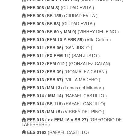
EES 008 (MM 8)
(CIUDAD EVITA )
EES 008 (SB 155)
(CIUDAD EVITA )
EES 008 (SB 58)
(CIUDAD EVITA )
EES 009 (SB 60 y MM 9)
(VIRREY DEL PINO )
EES 010 (EEM 10 Y ESB 55)
(Villa Celina )
EES 011 (ESB 06)
(SAN JUSTO )
EES 011 (EX EEM 11)
(SAN JUSTO )
EES 012 (EEM 012 )
(GONZALEZ CATAN)
EES 012 (ESB 39)
(GONZALEZ CATAN )
EES 013 (ESB 87)
(VILLA MADERO )
EES 013 (MM 13)
(Lomas del Mirador )
EES 014 ( MM 14)
(RAFAEL CASTILLO )
EES 014 (SB 118)
(RAFAEL CASTILLO)
EES 015 (MM 15)
(VIRREY DEL PINO )
EES 016 ( ex EEM 16 y SB 27)
(GREGORIO DE
LAFERRERE )
EES 0162
(RAFAEL CASTILLO)