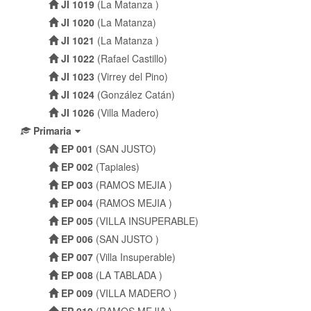
JI 1019
(La Matanza )
JI 1020
(La Matanza)
JI 1021
(La Matanza )
JI 1022
(Rafael Castillo)
JI 1023
(Virrey del Pino)
JI 1024
(González Catán)
JI 1026
(Villa Madero)
Primaria
EP 001
(SAN JUSTO)
EP 002
(Tapiales)
EP 003
(RAMOS MEJIA )
EP 004
(RAMOS MEJIA )
EP 005
(VILLA INSUPERABLE)
EP 006
(SAN JUSTO )
EP 007
(Villa Insuperable)
EP 008
(LA TABLADA )
EP 009
(VILLA MADERO )
EP 010
(RAMOS MEJIA )