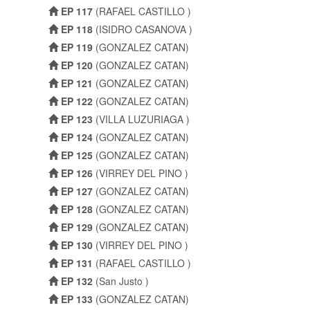
EP 117
(RAFAEL CASTILLO )
EP 118
(ISIDRO CASANOVA )
EP 119
(GONZALEZ CATAN)
EP 120
(GONZALEZ CATAN)
EP 121
(GONZALEZ CATAN)
EP 122
(GONZALEZ CATAN)
EP 123
(VILLA LUZURIAGA )
EP 124
(GONZALEZ CATAN)
EP 125
(GONZALEZ CATAN)
EP 126
(VIRREY DEL PINO )
EP 127
(GONZALEZ CATAN)
EP 128
(GONZALEZ CATAN)
EP 129
(GONZALEZ CATAN)
EP 130
(VIRREY DEL PINO )
EP 131
(RAFAEL CASTILLO )
EP 132
(San Justo )
EP 133
(GONZALEZ CATAN)