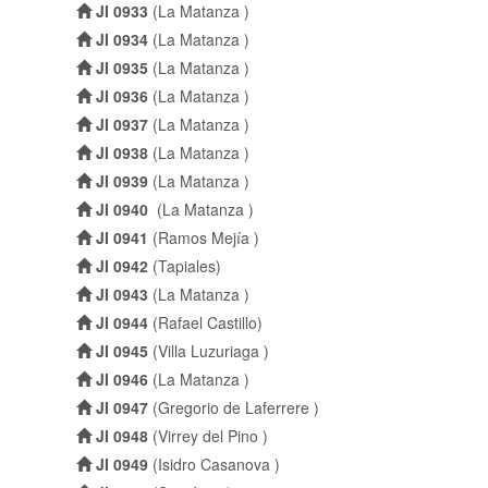
JI 0933
(La Matanza )
JI 0934
(La Matanza )
JI 0935
(La Matanza )
JI 0936
(La Matanza )
JI 0937
(La Matanza )
JI 0938
(La Matanza )
JI 0939
(La Matanza )
JI 0940
(La Matanza )
JI 0941
(Ramos Mejía )
JI 0942
(Tapiales)
JI 0943
(La Matanza )
JI 0944
(Rafael Castillo)
JI 0945
(Villa Luzuriaga )
JI 0946
(La Matanza )
JI 0947
(Gregorio de Laferrere )
JI 0948
(Virrey del Pino )
JI 0949
(Isidro Casanova )