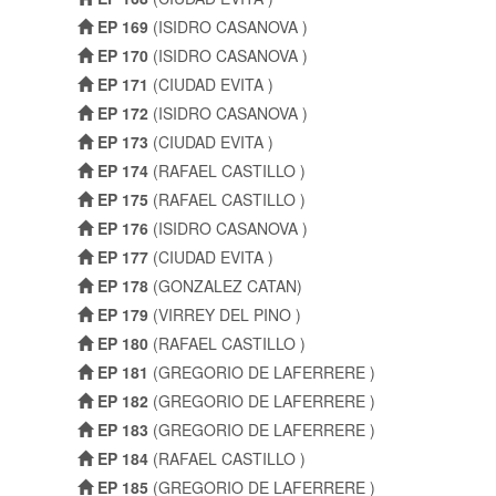
EP 169
(ISIDRO CASANOVA )
EP 170
(ISIDRO CASANOVA )
EP 171
(CIUDAD EVITA )
EP 172
(ISIDRO CASANOVA )
EP 173
(CIUDAD EVITA )
EP 174
(RAFAEL CASTILLO )
EP 175
(RAFAEL CASTILLO )
EP 176
(ISIDRO CASANOVA )
EP 177
(CIUDAD EVITA )
EP 178
(GONZALEZ CATAN)
EP 179
(VIRREY DEL PINO )
EP 180
(RAFAEL CASTILLO )
EP 181
(GREGORIO DE LAFERRERE )
EP 182
(GREGORIO DE LAFERRERE )
EP 183
(GREGORIO DE LAFERRERE )
EP 184
(RAFAEL CASTILLO )
EP 185
(GREGORIO DE LAFERRERE )