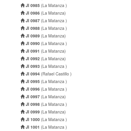
JI 0985
(La Matanza )
JI 0986
(La Matanza)
JI 0987
(La Matanza )
JI 0988
(La Matanza )
JI 0989
(La Matanza)
JI 0990
(La Matanza )
JI 0991
(La Matanza)
JI 0992
(La Matanza)
JI 0993
(La Matanza )
JI 0994
(Rafael Castillo )
JI 0995
(La Matanza )
JI 0996
(La Matanza )
JI 0997
(La Matanza)
JI 0998
(La Matanza )
JI 0999
(La Matanza)
JI 1000
(La Matanza )
JI 1001
(La Matanza )