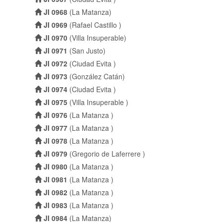
JI 0968
(La Matanza)
JI 0969
(Rafael Castillo )
JI 0970
(Villa Insuperable)
JI 0971
(San Justo)
JI 0972
(Ciudad Evita )
JI 0973
(González Catán)
JI 0974
(Ciudad Evita )
JI 0975
(Villa Insuperable )
JI 0976
(La Matanza )
JI 0977
(La Matanza )
JI 0978
(La Matanza )
JI 0979
(Gregorio de Laferrere )
JI 0980
(La Matanza )
JI 0981
(La Matanza )
JI 0982
(La Matanza )
JI 0983
(La Matanza )
JI 0984
(La Matanza)