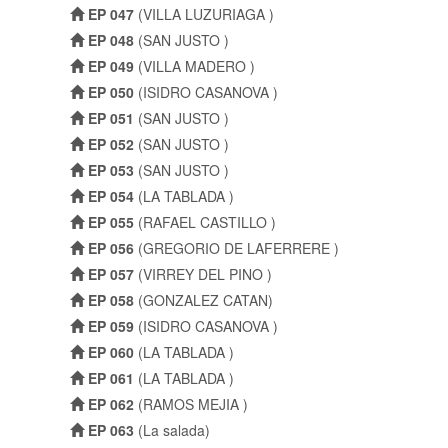
EP 047
(VILLA LUZURIAGA )
EP 048
(SAN JUSTO )
EP 049
(VILLA MADERO )
EP 050
(ISIDRO CASANOVA )
EP 051
(SAN JUSTO )
EP 052
(SAN JUSTO )
EP 053
(SAN JUSTO )
EP 054
(LA TABLADA )
EP 055
(RAFAEL CASTILLO )
EP 056
(GREGORIO DE LAFERRERE )
EP 057
(VIRREY DEL PINO )
EP 058
(GONZALEZ CATAN)
EP 059
(ISIDRO CASANOVA )
EP 060
(LA TABLADA )
EP 061
(LA TABLADA )
EP 062
(RAMOS MEJIA )
EP 063
(La salada)