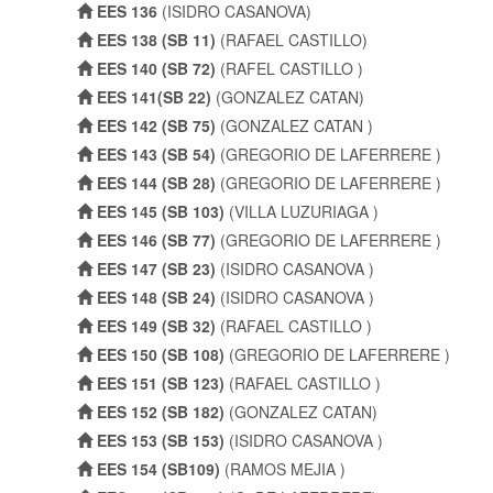
EES 136
(ISIDRO CASANOVA)
EES 138 (SB 11)
(RAFAEL CASTILLO)
EES 140 (SB 72)
(RAFEL CASTILLO )
EES 141(SB 22)
(GONZALEZ CATAN)
EES 142 (SB 75)
(GONZALEZ CATAN )
EES 143 (SB 54)
(GREGORIO DE LAFERRERE )
EES 144 (SB 28)
(GREGORIO DE LAFERRERE )
EES 145 (SB 103)
(VILLA LUZURIAGA )
EES 146 (SB 77)
(GREGORIO DE LAFERRERE )
EES 147 (SB 23)
(ISIDRO CASANOVA )
EES 148 (SB 24)
(ISIDRO CASANOVA )
EES 149 (SB 32)
(RAFAEL CASTILLO )
EES 150 (SB 108)
(GREGORIO DE LAFERRERE )
EES 151 (SB 123)
(RAFAEL CASTILLO )
EES 152 (SB 182)
(GONZALEZ CATAN)
EES 153 (SB 153)
(ISIDRO CASANOVA )
EES 154 (SB109)
(RAMOS MEJIA )