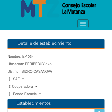
Detalle de establecimiento
Nombre: EP 034
Ubicacion: PERIBEBUY 5758
Distrito: ISIDRO CASANOVA
SAE
Cooperadora
Fondo Escuela
Establecimientos