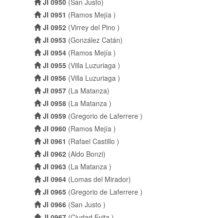
JI 0950
(San Justo)
JI 0951
(Ramos Mejía )
JI 0952
(Virrey del Pino )
JI 0953
(González Catán)
JI 0954
(Ramos Mejía )
JI 0955
(Villa Luzuriaga )
JI 0956
(Villa Luzuriaga )
JI 0957
(La Matanza)
JI 0958
(La Matanza )
JI 0959
(Gregorio de Laferrere )
JI 0960
(Ramos Mejía )
JI 0961
(Rafael Castillo )
JI 0962
(Aldo Bonzi)
JI 0963
(La Matanza )
JI 0964
(Lomas del Mirador)
JI 0965
(Gregorio de Laferrere )
JI 0966
(San Justo )
JI 0967
(Ciudad Evita )