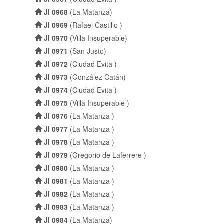
JI 0968
(La Matanza)
JI 0969
(Rafael Castillo )
JI 0970
(Villa Insuperable)
JI 0971
(San Justo)
JI 0972
(Ciudad Evita )
JI 0973
(González Catán)
JI 0974
(Ciudad Evita )
JI 0975
(Villa Insuperable )
JI 0976
(La Matanza )
JI 0977
(La Matanza )
JI 0978
(La Matanza )
JI 0979
(Gregorio de Laferrere )
JI 0980
(La Matanza )
JI 0981
(La Matanza )
JI 0982
(La Matanza )
JI 0983
(La Matanza )
JI 0984
(La Matanza)