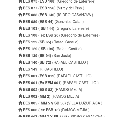
EES 075 (ESB 168)
(Gregorio de Laferrere)
EES 077 (ESB 156)
(Virrey del Pino )
EES 088 (ESB 140)
(ISIDRO CASANOVA )
EES 089 (ESB 44)
(Gonzalez Catan)
EES 103 ( SB 144)
(Gregorio Laferrere)
EES 108 ( ex ESB 20)
(Gregorio de Laferrere)
EES 122 (SB 65)
(Rafael Castillo)
EES 129 ( SB 194)
(Rafael Castillo)
EES 139 (SB 94)
(San Justo)
EES 140 (SB 72)
(RAFAEL CASTILLO )
EES 149
(R. CASTILLO)
EES 001 (ESB 019)
(RAFAEL CASTILLO)
EES 001 (Ex EEM 001)
(RAFAEL CASTILLO )
EES 002 (ESB 82)
(RAMOS MEJIA)
EES 002 (MM 2)
(RAMOS MEJIA)
EES 005 ( MM 5 y SB 56)
(VILLA LUZURIAGA )
EES 006 ( ex ESB 13)
(RAMOS MEJIA )
EES 007 (MM 7 Y SB 114)
(ISIDRO CASANOVA )