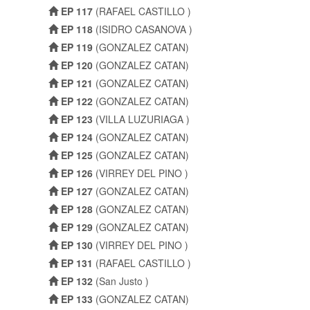
EP 117
(RAFAEL CASTILLO )
EP 118
(ISIDRO CASANOVA )
EP 119
(GONZALEZ CATAN)
EP 120
(GONZALEZ CATAN)
EP 121
(GONZALEZ CATAN)
EP 122
(GONZALEZ CATAN)
EP 123
(VILLA LUZURIAGA )
EP 124
(GONZALEZ CATAN)
EP 125
(GONZALEZ CATAN)
EP 126
(VIRREY DEL PINO )
EP 127
(GONZALEZ CATAN)
EP 128
(GONZALEZ CATAN)
EP 129
(GONZALEZ CATAN)
EP 130
(VIRREY DEL PINO )
EP 131
(RAFAEL CASTILLO )
EP 132
(San Justo )
EP 133
(GONZALEZ CATAN)