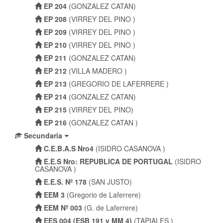
EP 204
(GONZALEZ CATAN)
EP 208
(VIRREY DEL PINO )
EP 209
(VIRREY DEL PINO )
EP 210
(VIRREY DEL PINO )
EP 211
(GONZALEZ CATAN)
EP 212
(VILLA MADERO )
EP 213
(GREGORIO DE LAFERRERE )
EP 214
(GONZALEZ CATAN)
EP 215
(VIRREY DEL PINO)
EP 216
(GONZALEZ CATAN )
Secundaria
C.E.B.A.S Nro4
(ISIDRO CASANOVA )
E.E.S Nro: REPUBLICA DE PORTUGAL
(ISIDRO
CASANOVA )
E.E.S. Nº 178
(SAN JUSTO)
EEM 3
(Gregorio de Laferrere)
EEM Nº 003
(G. de Laferrere)
EES 004 (ESB 191 y MM 4)
(TAPIALES )