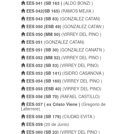
EES 041 (SB 163 )
(ALDO BONZI )
EES 042(SB 165)
(RAMOS MEJIA )
EES 043 (SB 83)
(GONZALEZ CATAN)
EES 050 (ESB 49)
(GONZALEZ CATAN )
EES 050 (MM 50)
(VIRREY DEL PINO )
EES 051
(GONZALEZ CATAN)
EES 051 (SB 30)
(GONZALEZ CANATN )
EES 052 (MM 52)
(VIRREY DEL PINO )
EES 052 (SB 53)
(VIRREY DEL PINO)
EES 053 (SB 141)
(ISIDRO CASANOVA )
EES 054 (SB 160)
(VIRREY DEL PINO )
EES 055 (ESB 40)
(VIRREY DEL PINO)
EES 056 (SB 70)
(RAFAEL CASTILLO)
EES 057 ( ex Cristo Viene )
(Gregorio de
Laferrere)
EES 058 (SB 179)
(CIUDAD EVITA )
EES 059
(20 de Junio)
EES 060 (SB 33)
(VIRREY DEL PINO )