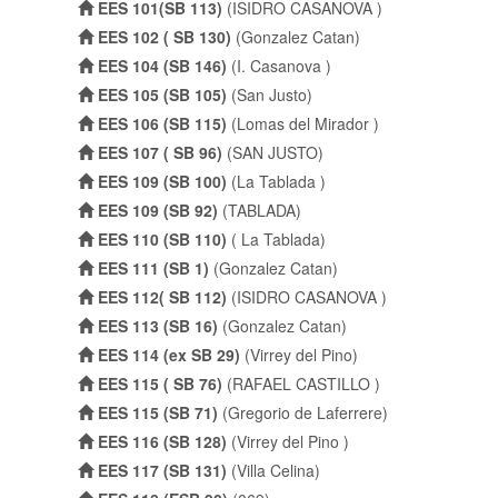
EES 101(SB 113)
(ISIDRO CASANOVA )
EES 102 ( SB 130)
(Gonzalez Catan)
EES 104 (SB 146)
(I. Casanova )
EES 105 (SB 105)
(San Justo)
EES 106 (SB 115)
(Lomas del Mirador )
EES 107 ( SB 96)
(SAN JUSTO)
EES 109 (SB 100)
(La Tablada )
EES 109 (SB 92)
(TABLADA)
EES 110 (SB 110)
( La Tablada)
EES 111 (SB 1)
(Gonzalez Catan)
EES 112( SB 112)
(ISIDRO CASANOVA )
EES 113 (SB 16)
(Gonzalez Catan)
EES 114 (ex SB 29)
(Virrey del Pino)
EES 115 ( SB 76)
(RAFAEL CASTILLO )
EES 115 (SB 71)
(Gregorio de Laferrere)
EES 116 (SB 128)
(Virrey del Pino )
EES 117 (SB 131)
(Villa Celina)