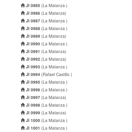
JI 0985
(La Matanza )
JI 0986
(La Matanza)
JI 0987
(La Matanza )
JI 0988
(La Matanza )
JI 0989
(La Matanza)
JI 0990
(La Matanza )
JI 0991
(La Matanza)
JI 0992
(La Matanza)
JI 0993
(La Matanza )
JI 0994
(Rafael Castillo )
JI 0995
(La Matanza )
JI 0996
(La Matanza )
JI 0997
(La Matanza)
JI 0998
(La Matanza )
JI 0999
(La Matanza)
JI 1000
(La Matanza )
JI 1001
(La Matanza )