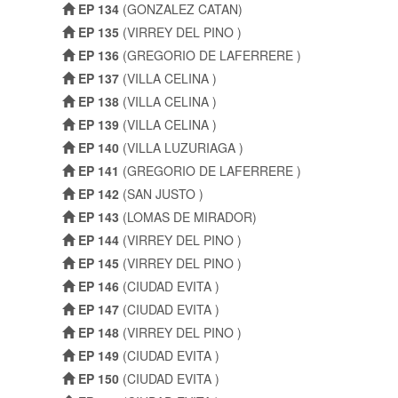
EP 134
(GONZALEZ CATAN)
EP 135
(VIRREY DEL PINO )
EP 136
(GREGORIO DE LAFERRERE )
EP 137
(VILLA CELINA )
EP 138
(VILLA CELINA )
EP 139
(VILLA CELINA )
EP 140
(VILLA LUZURIAGA )
EP 141
(GREGORIO DE LAFERRERE )
EP 142
(SAN JUSTO )
EP 143
(LOMAS DE MIRADOR)
EP 144
(VIRREY DEL PINO )
EP 145
(VIRREY DEL PINO )
EP 146
(CIUDAD EVITA )
EP 147
(CIUDAD EVITA )
EP 148
(VIRREY DEL PINO )
EP 149
(CIUDAD EVITA )
EP 150
(CIUDAD EVITA )