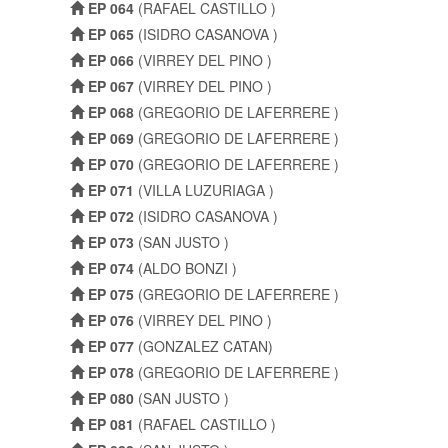
EP 064
(RAFAEL CASTILLO )
EP 065
(ISIDRO CASANOVA )
EP 066
(VIRREY DEL PINO )
EP 067
(VIRREY DEL PINO )
EP 068
(GREGORIO DE LAFERRERE )
EP 069
(GREGORIO DE LAFERRERE )
EP 070
(GREGORIO DE LAFERRERE )
EP 071
(VILLA LUZURIAGA )
EP 072
(ISIDRO CASANOVA )
EP 073
(SAN JUSTO )
EP 074
(ALDO BONZI )
EP 075
(GREGORIO DE LAFERRERE )
EP 076
(VIRREY DEL PINO )
EP 077
(GONZALEZ CATAN)
EP 078
(GREGORIO DE LAFERRERE )
EP 080
(SAN JUSTO )
EP 081
(RAFAEL CASTILLO )