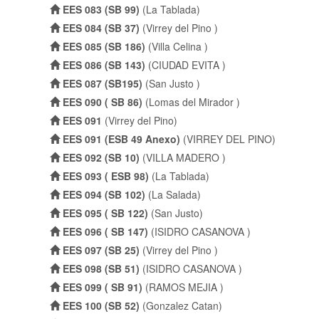
EES 083 (SB 99)
(La Tablada)
EES 084 (SB 37)
(Virrey del Pino )
EES 085 (SB 186)
(Villa Celina )
EES 086 (SB 143)
(CIUDAD EVITA )
EES 087 (SB195)
(San Justo )
EES 090 ( SB 86)
(Lomas del Mirador )
EES 091
(Virrey del Pino)
EES 091 (ESB 49 Anexo)
(VIRREY DEL PINO)
EES 092 (SB 10)
(VILLA MADERO )
EES 093 ( ESB 98)
(La Tablada)
EES 094 (SB 102)
(La Salada)
EES 095 ( SB 122)
(San Justo)
EES 096 ( SB 147)
(ISIDRO CASANOVA )
EES 097 (SB 25)
(Virrey del Pino )
EES 098 (SB 51)
(ISIDRO CASANOVA )
EES 099 ( SB 91)
(RAMOS MEJIA )
EES 100 (SB 52)
(Gonzalez Catan)