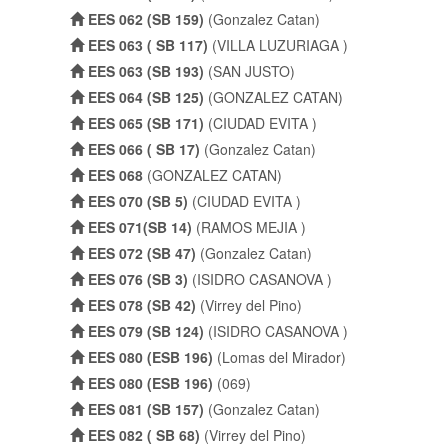
EES 062 (SB 159)
(Gonzalez Catan)
EES 063 ( SB 117)
(VILLA LUZURIAGA )
EES 063 (SB 193)
(SAN JUSTO)
EES 064 (SB 125)
(GONZALEZ CATAN)
EES 065 (SB 171)
(CIUDAD EVITA )
EES 066 ( SB 17)
(Gonzalez Catan)
EES 068
(GONZALEZ CATAN)
EES 070 (SB 5)
(CIUDAD EVITA )
EES 071(SB 14)
(RAMOS MEJIA )
EES 072 (SB 47)
(Gonzalez Catan)
EES 076 (SB 3)
(ISIDRO CASANOVA )
EES 078 (SB 42)
(Virrey del Pino)
EES 079 (SB 124)
(ISIDRO CASANOVA )
EES 080 (ESB 196)
(Lomas del Mirador)
EES 080 (ESB 196)
(069)
EES 081 (SB 157)
(Gonzalez Catan)
EES 082 ( SB 68)
(Virrey del Pino)