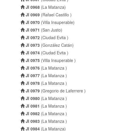
JI 0968
(La Matanza)
JI 0969
(Rafael Castillo )
JI 0970
(Villa Insuperable)
JI 0971
(San Justo)
JI 0972
(Ciudad Evita )
JI 0973
(González Catán)
JI 0974
(Ciudad Evita )
JI 0975
(Villa Insuperable )
JI 0976
(La Matanza )
JI 0977
(La Matanza )
JI 0978
(La Matanza )
JI 0979
(Gregorio de Laferrere )
JI 0980
(La Matanza )
JI 0981
(La Matanza )
JI 0982
(La Matanza )
JI 0983
(La Matanza )
JI 0984
(La Matanza)