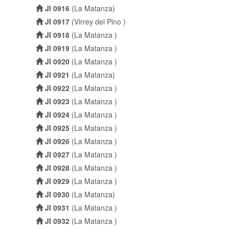
JI 0916
(La Matanza)
JI 0917
(Virrey del Pino )
JI 0918
(La Matanza )
JI 0919
(La Matanza )
JI 0920
(La Matanza )
JI 0921
(La Matanza)
JI 0922
(La Matanza )
JI 0923
(La Matanza )
JI 0924
(La Matanza )
JI 0925
(La Matanza )
JI 0926
(La Matanza )
JI 0927
(La Matanza )
JI 0928
(La Matanza )
JI 0929
(La Matanza )
JI 0930
(La Matanza)
JI 0931
(La Matanza )
JI 0932
(La Matanza )