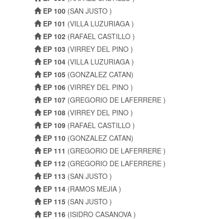
EP 100
(SAN JUSTO )
EP 101
(VILLA LUZURIAGA )
EP 102
(RAFAEL CASTILLO )
EP 103
(VIRREY DEL PINO )
EP 104
(VILLA LUZURIAGA )
EP 105
(GONZALEZ CATAN)
EP 106
(VIRREY DEL PINO )
EP 107
(GREGORIO DE LAFERRERE )
EP 108
(VIRREY DEL PINO )
EP 109
(RAFAEL CASTILLO )
EP 110
(GONZALEZ CATAN)
EP 111
(GREGORIO DE LAFERRERE )
EP 112
(GREGORIO DE LAFERRERE )
EP 113
(SAN JUSTO )
EP 114
(RAMOS MEJIA )
EP 115
(SAN JUSTO )
EP 116
(ISIDRO CASANOVA )