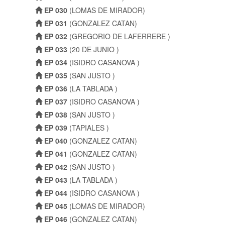
EP 030
(LOMAS DE MIRADOR)
EP 031
(GONZALEZ CATAN)
EP 032
(GREGORIO DE LAFERRERE )
EP 033
(20 DE JUNIO )
EP 034
(ISIDRO CASANOVA )
EP 035
(SAN JUSTO )
EP 036
(LA TABLADA )
EP 037
(ISIDRO CASANOVA )
EP 038
(SAN JUSTO )
EP 039
(TAPIALES )
EP 040
(GONZALEZ CATAN)
EP 041
(GONZALEZ CATAN)
EP 042
(SAN JUSTO )
EP 043
(LA TABLADA )
EP 044
(ISIDRO CASANOVA )
EP 045
(LOMAS DE MIRADOR)
EP 046
(GONZALEZ CATAN)