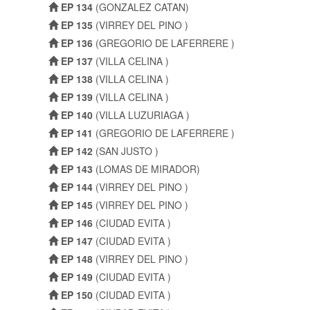
EP 134
(GONZALEZ CATAN)
EP 135
(VIRREY DEL PINO )
EP 136
(GREGORIO DE LAFERRERE )
EP 137
(VILLA CELINA )
EP 138
(VILLA CELINA )
EP 139
(VILLA CELINA )
EP 140
(VILLA LUZURIAGA )
EP 141
(GREGORIO DE LAFERRERE )
EP 142
(SAN JUSTO )
EP 143
(LOMAS DE MIRADOR)
EP 144
(VIRREY DEL PINO )
EP 145
(VIRREY DEL PINO )
EP 146
(CIUDAD EVITA )
EP 147
(CIUDAD EVITA )
EP 148
(VIRREY DEL PINO )
EP 149
(CIUDAD EVITA )
EP 150
(CIUDAD EVITA )