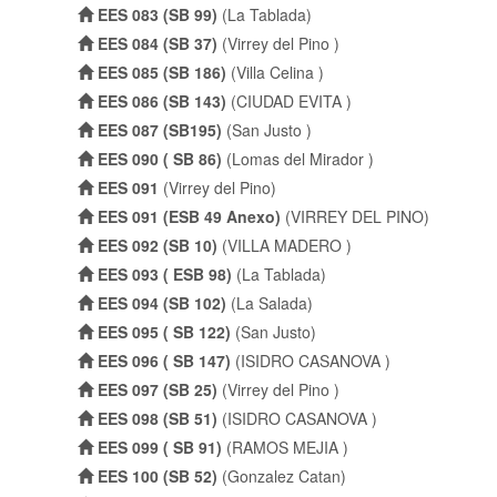
EES 083 (SB 99)
(La Tablada)
EES 084 (SB 37)
(Virrey del Pino )
EES 085 (SB 186)
(Villa Celina )
EES 086 (SB 143)
(CIUDAD EVITA )
EES 087 (SB195)
(San Justo )
EES 090 ( SB 86)
(Lomas del Mirador )
EES 091
(Virrey del Pino)
EES 091 (ESB 49 Anexo)
(VIRREY DEL PINO)
EES 092 (SB 10)
(VILLA MADERO )
EES 093 ( ESB 98)
(La Tablada)
EES 094 (SB 102)
(La Salada)
EES 095 ( SB 122)
(San Justo)
EES 096 ( SB 147)
(ISIDRO CASANOVA )
EES 097 (SB 25)
(Virrey del Pino )
EES 098 (SB 51)
(ISIDRO CASANOVA )
EES 099 ( SB 91)
(RAMOS MEJIA )
EES 100 (SB 52)
(Gonzalez Catan)