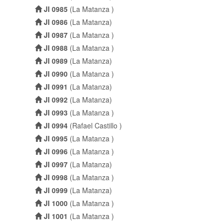
JI 0985
(La Matanza )
JI 0986
(La Matanza)
JI 0987
(La Matanza )
JI 0988
(La Matanza )
JI 0989
(La Matanza)
JI 0990
(La Matanza )
JI 0991
(La Matanza)
JI 0992
(La Matanza)
JI 0993
(La Matanza )
JI 0994
(Rafael Castillo )
JI 0995
(La Matanza )
JI 0996
(La Matanza )
JI 0997
(La Matanza)
JI 0998
(La Matanza )
JI 0999
(La Matanza)
JI 1000
(La Matanza )
JI 1001
(La Matanza )