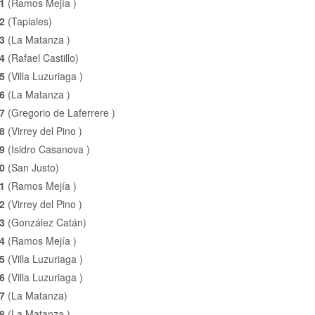
41
(Ramos Mejía )
42
(Tapiales)
43
(La Matanza )
44
(Rafael Castillo)
45
(Villa Luzuriaga )
46
(La Matanza )
47
(Gregorio de Laferrere )
48
(Virrey del Pino )
49
(Isidro Casanova )
50
(San Justo)
51
(Ramos Mejía )
52
(Virrey del Pino )
53
(González Catán)
54
(Ramos Mejía )
55
(Villa Luzuriaga )
56
(Villa Luzuriaga )
57
(La Matanza)
58
(La Matanza )