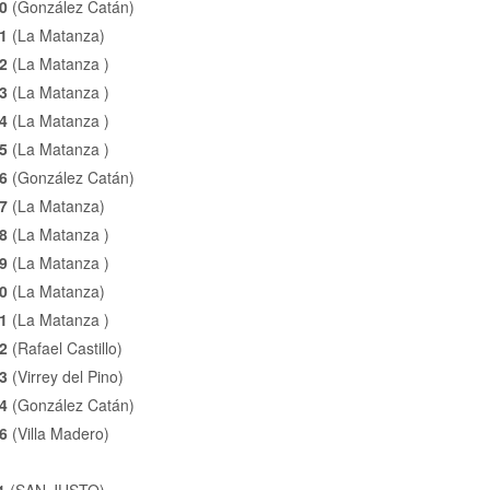
10
(González Catán)
11
(La Matanza)
12
(La Matanza )
13
(La Matanza )
14
(La Matanza )
15
(La Matanza )
16
(González Catán)
17
(La Matanza)
18
(La Matanza )
19
(La Matanza )
20
(La Matanza)
21
(La Matanza )
22
(Rafael Castillo)
23
(Virrey del Pino)
24
(González Catán)
26
(Villa Madero)