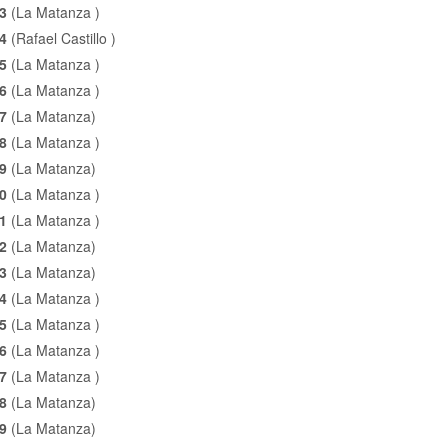
93
(La Matanza )
94
(Rafael Castillo )
95
(La Matanza )
96
(La Matanza )
97
(La Matanza)
98
(La Matanza )
99
(La Matanza)
00
(La Matanza )
01
(La Matanza )
02
(La Matanza)
03
(La Matanza)
04
(La Matanza )
05
(La Matanza )
06
(La Matanza )
07
(La Matanza )
08
(La Matanza)
09
(La Matanza)