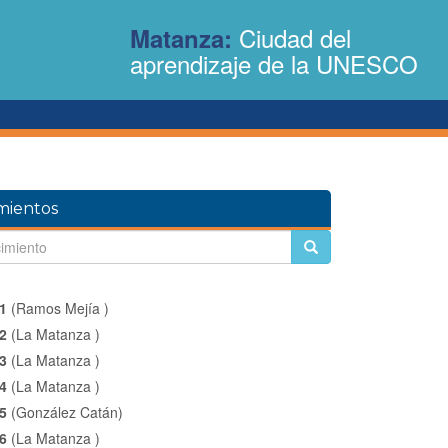
Ciudad del
Matanza:
aprendizaje de la UNESCO
mientos
01
(Ramos Mejía )
02
(La Matanza )
03
(La Matanza )
04
(La Matanza )
05
(González Catán)
06
(La Matanza )