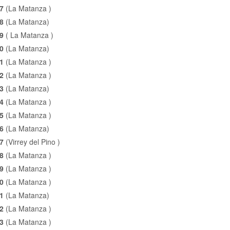
07
(La Matanza )
08
(La Matanza)
09
( La Matanza )
10
(La Matanza)
11
(La Matanza )
12
(La Matanza )
13
(La Matanza)
14
(La Matanza )
15
(La Matanza )
16
(La Matanza)
17
(Virrey del Pino )
18
(La Matanza )
19
(La Matanza )
20
(La Matanza )
21
(La Matanza)
22
(La Matanza )
23
(La Matanza )