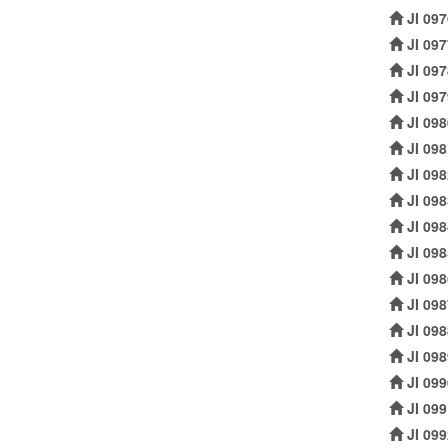
JI 09
JI 09
JI 09
JI 09
JI 09
JI 09
JI 09
JI 09
JI 09
JI 09
JI 09
JI 09
JI 09
JI 09
JI 09
JI 09
JI 09