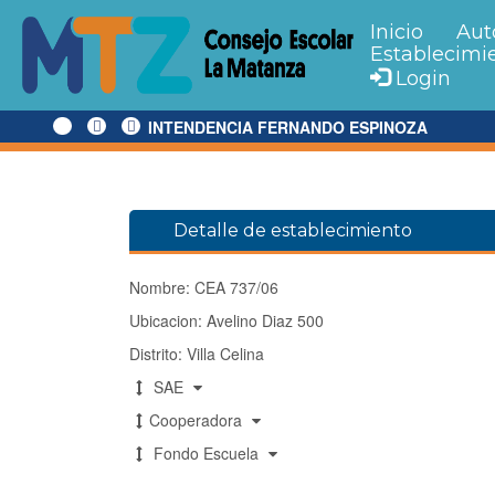
Inicio
Aut
Establecimi
Login
INTENDENCIA FERNANDO ESPINOZA
Detalle de establecimiento
Nombre: CEA 737/06
Ubicacion: Avelino Diaz 500
Distrito: Villa Celina
SAE
Cooperadora
Fondo Escuela