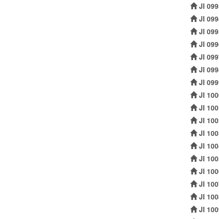
JI 09
JI 09
JI 09
JI 09
JI 09
JI 09
JI 09
JI 10
JI 10
JI 10
JI 10
JI 10
JI 10
JI 10
JI 10
JI 10
JI 10