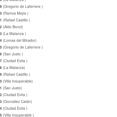
59
(Gregorio de Laferrere )
60
(Ramos Mejía )
61
(Rafael Castillo )
62
(Aldo Bonzi)
63
(La Matanza )
64
(Lomas del Mirador)
65
(Gregorio de Laferrere )
66
(San Justo )
67
(Ciudad Evita )
68
(La Matanza)
69
(Rafael Castillo )
70
(Villa Insuperable)
71
(San Justo)
72
(Ciudad Evita )
73
(González Catán)
74
(Ciudad Evita )
75
(Villa Insuperable )