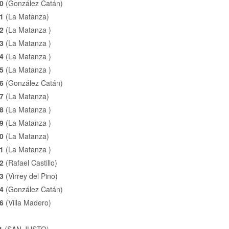
10
(González Catán)
11
(La Matanza)
12
(La Matanza )
13
(La Matanza )
14
(La Matanza )
15
(La Matanza )
16
(González Catán)
17
(La Matanza)
18
(La Matanza )
19
(La Matanza )
20
(La Matanza)
21
(La Matanza )
22
(Rafael Castillo)
23
(Virrey del Pino)
24
(González Catán)
26
(Villa Madero)