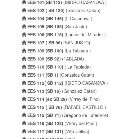
EES 101(SB 113)
(ISIDRO CASANOVA )
EES 102 ( SB 130)
(Gonzalez Catan)
EES 104 (SB 146)
(I. Casanova )
EES 105 (SB 105)
(San Justo)
EES 106 (SB 115)
(Lomas del Mirador )
EES 107 ( SB 96)
(SAN JUSTO)
EES 109 (SB 100)
(La Tablada )
EES 109 (SB 92)
(TABLADA)
EES 110 (SB 110)
( La Tablada)
EES 111 (SB 1)
(Gonzalez Catan)
EES 112( SB 112)
(ISIDRO CASANOVA )
EES 113 (SB 16)
(Gonzalez Catan)
EES 114 (ex SB 29)
(Virrey del Pino)
EES 115 ( SB 76)
(RAFAEL CASTILLO )
EES 115 (SB 71)
(Gregorio de Laferrere)
EES 116 (SB 128)
(Virrey del Pino )
EES 117 (SB 131)
(Villa Celina)