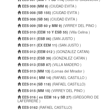
EES 008 (MM 8)
(CIUDAD EVITA )
EES 008 (SB 155)
(CIUDAD EVITA )
EES 008 (SB 58)
(CIUDAD EVITA )
EES 009 (SB 60 y MM 9)
(VIRREY DEL PINO )
EES 010 (EEM 10 Y ESB 55)
(Villa Celina )
EES 011 (ESB 06)
(SAN JUSTO )
EES 011 (EX EEM 11)
(SAN JUSTO )
EES 012 (EEM 012 )
(GONZALEZ CATAN)
EES 012 (ESB 39)
(GONZALEZ CATAN )
EES 013 (ESB 87)
(VILLA MADERO )
EES 013 (MM 13)
(Lomas del Mirador )
EES 014 ( MM 14)
(RAFAEL CASTILLO )
EES 014 (SB 118)
(RAFAEL CASTILLO)
EES 015 (MM 15)
(VIRREY DEL PINO )
EES 016 ( ex EEM 16 y SB 27)
(GREGORIO DE
LAFERRERE )
EES 0162
(RAFAEL CASTILLO)