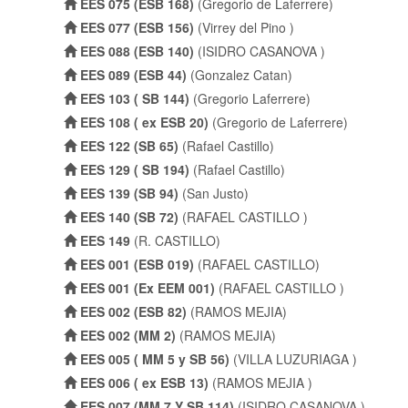
EES 075 (ESB 168)
(Gregorio de Laferrere)
EES 077 (ESB 156)
(Virrey del Pino )
EES 088 (ESB 140)
(ISIDRO CASANOVA )
EES 089 (ESB 44)
(Gonzalez Catan)
EES 103 ( SB 144)
(Gregorio Laferrere)
EES 108 ( ex ESB 20)
(Gregorio de Laferrere)
EES 122 (SB 65)
(Rafael Castillo)
EES 129 ( SB 194)
(Rafael Castillo)
EES 139 (SB 94)
(San Justo)
EES 140 (SB 72)
(RAFAEL CASTILLO )
EES 149
(R. CASTILLO)
EES 001 (ESB 019)
(RAFAEL CASTILLO)
EES 001 (Ex EEM 001)
(RAFAEL CASTILLO )
EES 002 (ESB 82)
(RAMOS MEJIA)
EES 002 (MM 2)
(RAMOS MEJIA)
EES 005 ( MM 5 y SB 56)
(VILLA LUZURIAGA )
EES 006 ( ex ESB 13)
(RAMOS MEJIA )
EES 007 (MM 7 Y SB 114)
(ISIDRO CASANOVA )