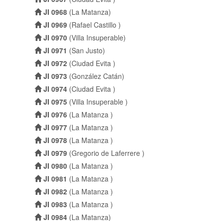
JI 0968
(La Matanza)
JI 0969
(Rafael Castillo )
JI 0970
(Villa Insuperable)
JI 0971
(San Justo)
JI 0972
(Ciudad Evita )
JI 0973
(González Catán)
JI 0974
(Ciudad Evita )
JI 0975
(Villa Insuperable )
JI 0976
(La Matanza )
JI 0977
(La Matanza )
JI 0978
(La Matanza )
JI 0979
(Gregorio de Laferrere )
JI 0980
(La Matanza )
JI 0981
(La Matanza )
JI 0982
(La Matanza )
JI 0983
(La Matanza )
JI 0984
(La Matanza)