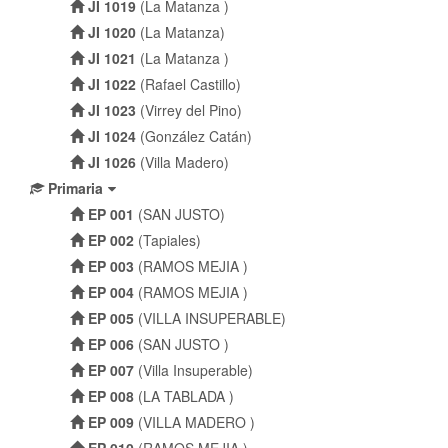
JI 1019
(La Matanza )
JI 1020
(La Matanza)
JI 1021
(La Matanza )
JI 1022
(Rafael Castillo)
JI 1023
(Virrey del Pino)
JI 1024
(González Catán)
JI 1026
(Villa Madero)
Primaria
EP 001
(SAN JUSTO)
EP 002
(Tapiales)
EP 003
(RAMOS MEJIA )
EP 004
(RAMOS MEJIA )
EP 005
(VILLA INSUPERABLE)
EP 006
(SAN JUSTO )
EP 007
(Villa Insuperable)
EP 008
(LA TABLADA )
EP 009
(VILLA MADERO )
EP 010
(RAMOS MEJIA )