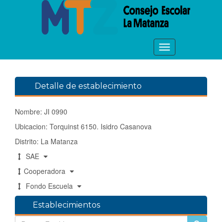
Detalle de establecimiento
Nombre: JI 0990
Ubicacion: Torquinst 6150. Isidro Casanova
Distrito: La Matanza
SAE
Cooperadora
Fondo Escuela
Establecimientos