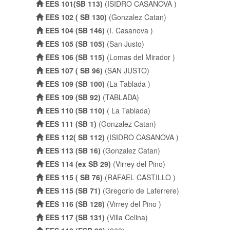
EES 101(SB 113)
(ISIDRO CASANOVA )
EES 102 ( SB 130)
(Gonzalez Catan)
EES 104 (SB 146)
(I. Casanova )
EES 105 (SB 105)
(San Justo)
EES 106 (SB 115)
(Lomas del Mirador )
EES 107 ( SB 96)
(SAN JUSTO)
EES 109 (SB 100)
(La Tablada )
EES 109 (SB 92)
(TABLADA)
EES 110 (SB 110)
( La Tablada)
EES 111 (SB 1)
(Gonzalez Catan)
EES 112( SB 112)
(ISIDRO CASANOVA )
EES 113 (SB 16)
(Gonzalez Catan)
EES 114 (ex SB 29)
(Virrey del Pino)
EES 115 ( SB 76)
(RAFAEL CASTILLO )
EES 115 (SB 71)
(Gregorio de Laferrere)
EES 116 (SB 128)
(Virrey del Pino )
EES 117 (SB 131)
(Villa Celina)