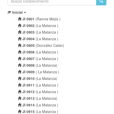
Inicial
JI 0901
(Ramos Mejía )
JI 0902
(La Matanza )
JI 0903
(La Matanza )
JI 0904
(La Matanza )
JI 0905
(González Catán)
JI 0906
(La Matanza )
JI 0907
(La Matanza )
JI 0908
(La Matanza)
JI 0909
( La Matanza )
JI 0910
(La Matanza)
JI 0911
(La Matanza )
JI 0912
(La Matanza )
JI 0913
(La Matanza)
JI 0914
(La Matanza )
JI 0915
(La Matanza )