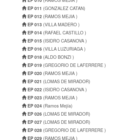
EP 011
(GONZALEZ CATAN)
EP 012
(RAMOS MEJIA )
EP 013
(VILLA MADERO )
EP 014
(RAFAEL CASTILLO )
EP 015
(ISIDRO CASANOVA )
EP 016
(VILLA LUZURIAGA )
EP 018
(ALDO BONZI )
EP 019
(GREGORIO DE LAFERRERE )
EP 020
(RAMOS MEJIA )
EP 021
(LOMAS DE MIRADOR)
EP 022
(ISIDRO CASANOVA )
EP 023
(RAMOS MEJIA )
EP 024
(Ramos Mejía)
EP 026
(LOMAS DE MIRADOR)
EP 027
(LOMAS DE MIRADOR)
EP 028
(GREGORIO DE LAFERRERE )
EP 029
(RAMOS MEJIA )