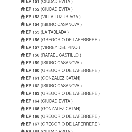
EP 151
(CIUDAD EVITA )
EP 152
(CIUDAD EVITA )
EP 153
(VILLA LUZURIAGA )
EP 154
(ISIDRO CASANOVA )
EP 155
(LA TABLADA )
EP 156
(GREGORIO DE LAFERRERE )
EP 157
(VIRREY DEL PINO )
EP 158
(RAFAEL CASTILLO )
EP 159
(ISIDRO CASANOVA )
EP 160
(GREGORIO DE LAFERRERE )
EP 161
(GONZALEZ CATAN)
EP 162
(ISIDRO CASANOVA )
EP 163
(GREGORIO DE LAFERRERE )
EP 164
(CIUDAD EVITA )
EP 165
(GONZALEZ CATAN)
EP 166
(GREGORIO DE LAFERRERE )
EP 167
(GREGORIO DE LAFERRERE )
EP 168
(CIUDAD EVITA )