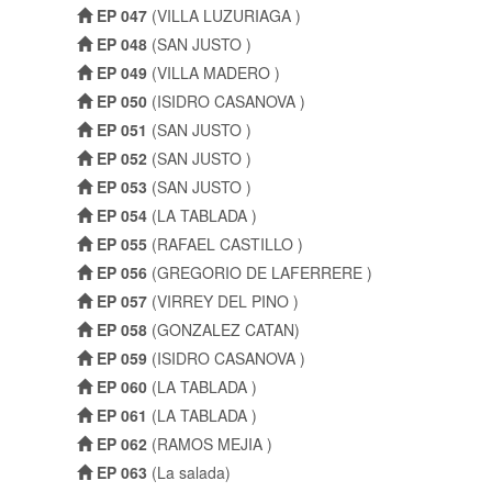
EP 047
(VILLA LUZURIAGA )
EP 048
(SAN JUSTO )
EP 049
(VILLA MADERO )
EP 050
(ISIDRO CASANOVA )
EP 051
(SAN JUSTO )
EP 052
(SAN JUSTO )
EP 053
(SAN JUSTO )
EP 054
(LA TABLADA )
EP 055
(RAFAEL CASTILLO )
EP 056
(GREGORIO DE LAFERRERE )
EP 057
(VIRREY DEL PINO )
EP 058
(GONZALEZ CATAN)
EP 059
(ISIDRO CASANOVA )
EP 060
(LA TABLADA )
EP 061
(LA TABLADA )
EP 062
(RAMOS MEJIA )
EP 063
(La salada)