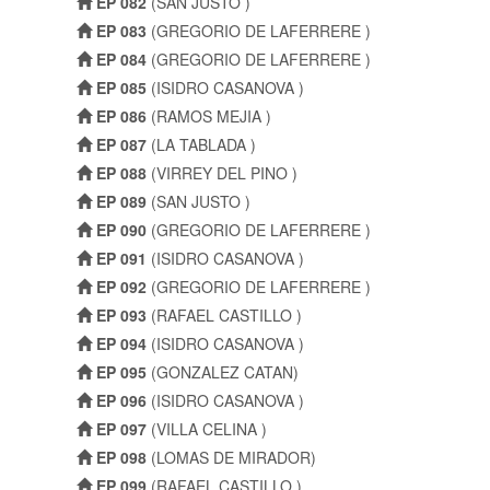
EP 082
(SAN JUSTO )
EP 083
(GREGORIO DE LAFERRERE )
EP 084
(GREGORIO DE LAFERRERE )
EP 085
(ISIDRO CASANOVA )
EP 086
(RAMOS MEJIA )
EP 087
(LA TABLADA )
EP 088
(VIRREY DEL PINO )
EP 089
(SAN JUSTO )
EP 090
(GREGORIO DE LAFERRERE )
EP 091
(ISIDRO CASANOVA )
EP 092
(GREGORIO DE LAFERRERE )
EP 093
(RAFAEL CASTILLO )
EP 094
(ISIDRO CASANOVA )
EP 095
(GONZALEZ CATAN)
EP 096
(ISIDRO CASANOVA )
EP 097
(VILLA CELINA )
EP 098
(LOMAS DE MIRADOR)
EP 099
(RAFAEL CASTILLO )