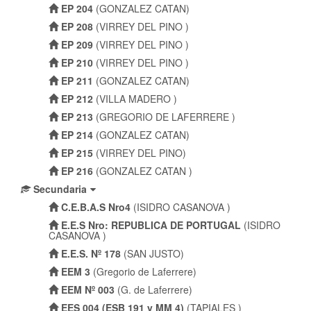
EP 204
(GONZALEZ CATAN)
EP 208
(VIRREY DEL PINO )
EP 209
(VIRREY DEL PINO )
EP 210
(VIRREY DEL PINO )
EP 211
(GONZALEZ CATAN)
EP 212
(VILLA MADERO )
EP 213
(GREGORIO DE LAFERRERE )
EP 214
(GONZALEZ CATAN)
EP 215
(VIRREY DEL PINO)
EP 216
(GONZALEZ CATAN )
Secundaria
C.E.B.A.S Nro4
(ISIDRO CASANOVA )
E.E.S Nro: REPUBLICA DE PORTUGAL
(ISIDRO
CASANOVA )
E.E.S. Nº 178
(SAN JUSTO)
EEM 3
(Gregorio de Laferrere)
EEM Nº 003
(G. de Laferrere)
EES 004 (ESB 191 y MM 4)
(TAPIALES )