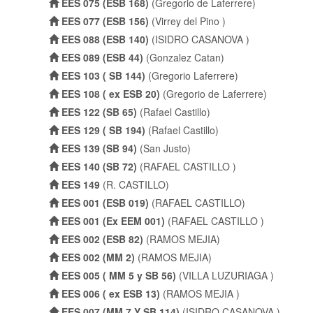
EES 075 (ESB 168)
(Gregorio de Laferrere)
EES 077 (ESB 156)
(Virrey del Pino )
EES 088 (ESB 140)
(ISIDRO CASANOVA )
EES 089 (ESB 44)
(Gonzalez Catan)
EES 103 ( SB 144)
(Gregorio Laferrere)
EES 108 ( ex ESB 20)
(Gregorio de Laferrere)
EES 122 (SB 65)
(Rafael Castillo)
EES 129 ( SB 194)
(Rafael Castillo)
EES 139 (SB 94)
(San Justo)
EES 140 (SB 72)
(RAFAEL CASTILLO )
EES 149
(R. CASTILLO)
EES 001 (ESB 019)
(RAFAEL CASTILLO)
EES 001 (Ex EEM 001)
(RAFAEL CASTILLO )
EES 002 (ESB 82)
(RAMOS MEJIA)
EES 002 (MM 2)
(RAMOS MEJIA)
EES 005 ( MM 5 y SB 56)
(VILLA LUZURIAGA )
EES 006 ( ex ESB 13)
(RAMOS MEJIA )
EES 007 (MM 7 Y SB 114)
(ISIDRO CASANOVA )