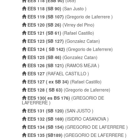
EES 118 (ESB 90)
(069)
EES 118 (SB 90)
(San Justo )
EES 119 (SB 107)
(Gregorio de Laferrere )
EES 120 (SB 26)
(Virrey del Pino)
EES 121 (SB 61)
(Rafael Castillo)
EES 123 (SB 127)
(Gonzalez Catan)
EES 124 ( SB 142)
(Gregorio de Laferrere)
EES 125 (SB 46)
(Gonzalez Catan)
EES 126 (SB 121)
(RAMOS MEJIA )
EES 127
(RAFAEL CASTILLO )
EES 127 ( ex SB 34)
(Rafael Castillo)
EES 128 ( SB 63)
(Gregorio de Laferrere)
EES 130( es BS 176)
(GREGORIO DE
LAFERRERE )
EES 131 (SB 120)
(SAN JUSTO )
EES 132 (SB 169)
(ISIDRO CASANOVA )
EES 134 (SB 154)
(GREGORIO DE LAFERRERE )
EES 135 (SB189)
(GREGORIO DE LAFERRERE )