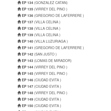
EP 134
(GONZALEZ CATAN)
EP 135
(VIRREY DEL PINO )
EP 136
(GREGORIO DE LAFERRERE )
EP 137
(VILLA CELINA )
EP 138
(VILLA CELINA )
EP 139
(VILLA CELINA )
EP 140
(VILLA LUZURIAGA )
EP 141
(GREGORIO DE LAFERRERE )
EP 142
(SAN JUSTO )
EP 143
(LOMAS DE MIRADOR)
EP 144
(VIRREY DEL PINO )
EP 145
(VIRREY DEL PINO )
EP 146
(CIUDAD EVITA )
EP 147
(CIUDAD EVITA )
EP 148
(VIRREY DEL PINO )
EP 149
(CIUDAD EVITA )
EP 150
(CIUDAD EVITA )