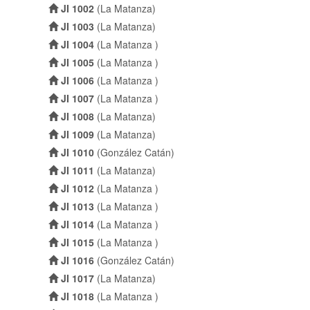
JI 1002
(La Matanza)
JI 1003
(La Matanza)
JI 1004
(La Matanza )
JI 1005
(La Matanza )
JI 1006
(La Matanza )
JI 1007
(La Matanza )
JI 1008
(La Matanza)
JI 1009
(La Matanza)
JI 1010
(González Catán)
JI 1011
(La Matanza)
JI 1012
(La Matanza )
JI 1013
(La Matanza )
JI 1014
(La Matanza )
JI 1015
(La Matanza )
JI 1016
(González Catán)
JI 1017
(La Matanza)
JI 1018
(La Matanza )