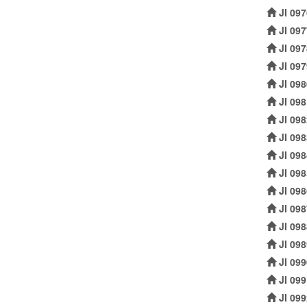
JI 09
JI 09
JI 09
JI 09
JI 09
JI 09
JI 09
JI 09
JI 09
JI 09
JI 09
JI 09
JI 09
JI 09
JI 09
JI 09
JI 09