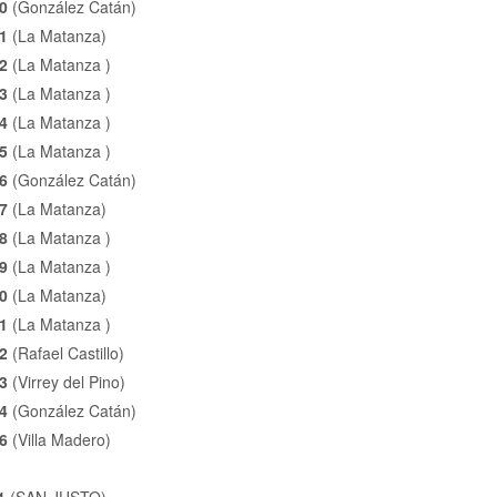
10
(González Catán)
11
(La Matanza)
12
(La Matanza )
13
(La Matanza )
14
(La Matanza )
15
(La Matanza )
16
(González Catán)
17
(La Matanza)
18
(La Matanza )
19
(La Matanza )
20
(La Matanza)
21
(La Matanza )
22
(Rafael Castillo)
23
(Virrey del Pino)
24
(González Catán)
26
(Villa Madero)