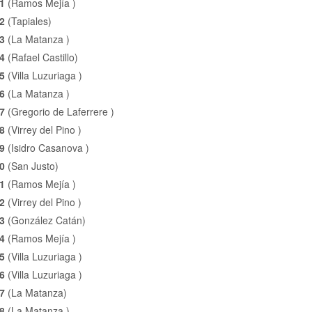
41
(Ramos Mejía )
42
(Tapiales)
43
(La Matanza )
44
(Rafael Castillo)
45
(Villa Luzuriaga )
46
(La Matanza )
47
(Gregorio de Laferrere )
48
(Virrey del Pino )
49
(Isidro Casanova )
50
(San Justo)
51
(Ramos Mejía )
52
(Virrey del Pino )
53
(González Catán)
54
(Ramos Mejía )
55
(Villa Luzuriaga )
56
(Villa Luzuriaga )
57
(La Matanza)
58
(La Matanza )