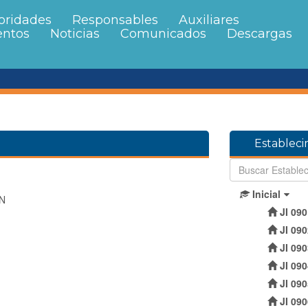
oridades
Responsables
Auxiliares
entos
Noticias
Comunicados
Descargas
Estableci
Inicial
/N
JI 09
JI 09
JI 09
JI 09
JI 09
JI 09