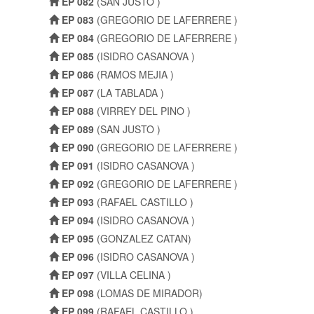
EP 082
(SAN JUSTO )
EP 083
(GREGORIO DE LAFERRERE )
EP 084
(GREGORIO DE LAFERRERE )
EP 085
(ISIDRO CASANOVA )
EP 086
(RAMOS MEJIA )
EP 087
(LA TABLADA )
EP 088
(VIRREY DEL PINO )
EP 089
(SAN JUSTO )
EP 090
(GREGORIO DE LAFERRERE )
EP 091
(ISIDRO CASANOVA )
EP 092
(GREGORIO DE LAFERRERE )
EP 093
(RAFAEL CASTILLO )
EP 094
(ISIDRO CASANOVA )
EP 095
(GONZALEZ CATAN)
EP 096
(ISIDRO CASANOVA )
EP 097
(VILLA CELINA )
EP 098
(LOMAS DE MIRADOR)
EP 099
(RAFAEL CASTILLO )