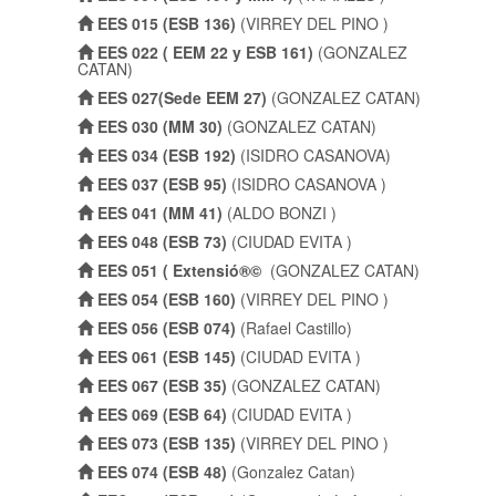
EES 015 (ESB 136)
(VIRREY DEL PINO )
EES 022 ( EEM 22 y ESB 161)
(GONZALEZ
CATAN)
EES 027(Sede EEM 27)
(GONZALEZ CATAN)
EES 030 (MM 30)
(GONZALEZ CATAN)
EES 034 (ESB 192)
(ISIDRO CASANOVA)
EES 037 (ESB 95)
(ISIDRO CASANOVA )
EES 041 (MM 41)
(ALDO BONZI )
EES 048 (ESB 73)
(CIUDAD EVITA )
EES 051 ( Extensió®©
(GONZALEZ CATAN)
EES 054 (ESB 160)
(VIRREY DEL PINO )
EES 056 (ESB 074)
(Rafael Castillo)
EES 061 (ESB 145)
(CIUDAD EVITA )
EES 067 (ESB 35)
(GONZALEZ CATAN)
EES 069 (ESB 64)
(CIUDAD EVITA )
EES 073 (ESB 135)
(VIRREY DEL PINO )
EES 074 (ESB 48)
(Gonzalez Catan)