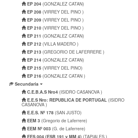
EP 204
(GONZALEZ CATAN)
EP 208
(VIRREY DEL PINO )
EP 209
(VIRREY DEL PINO )
EP 210
(VIRREY DEL PINO )
EP 211
(GONZALEZ CATAN)
EP 212
(VILLA MADERO )
EP 213
(GREGORIO DE LAFERRERE )
EP 214
(GONZALEZ CATAN)
EP 215
(VIRREY DEL PINO)
EP 216
(GONZALEZ CATAN )
Secundaria
C.E.B.A.S Nro4
(ISIDRO CASANOVA )
E.E.S Nro: REPUBLICA DE PORTUGAL
(ISIDRO
CASANOVA )
E.E.S. Nº 178
(SAN JUSTO)
EEM 3
(Gregorio de Laferrere)
EEM Nº 003
(G. de Laferrere)
EES 004 (ESB 191 y MM 4)
(TAPIALES )