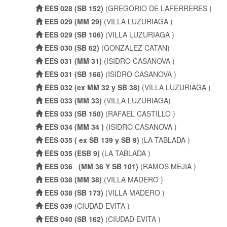
EES 028 (SB 152)
(GREGORIO DE LAFERRERES )
EES 029 (MM 29)
(VILLA LUZURIAGA )
EES 029 (SB 106)
(VILLA LUZURIAGA )
EES 030 (SB 62)
(GONZALEZ CATAN)
EES 031 (MM 31)
(ISIDRO CASANOVA )
EES 031 (SB 166)
(ISIDRO CASANOVA )
EES 032 (ex MM 32 y SB 38)
(VILLA LUZURIAGA )
EES 033 (MM 33)
(VILLA LUZURIAGA)
EES 033 (SB 150)
(RAFAEL CASTILLO )
EES 034 (MM 34 )
(ISIDRO CASANOVA )
EES 035 ( ex SB 139 y SB 9)
(LA TABLADA )
EES 035 (ESB 9)
(LA TABLADA )
EES 036 (MM 36 Y SB 101)
(RAMOS MEJIA )
EES 038 (MM 38)
(VILLA MADERO )
EES 038 (SB 173)
(VILLA MADERO )
EES 039
(CIUDAD EVITA )
EES 040 (SB 162)
(CIUDAD EVITA )