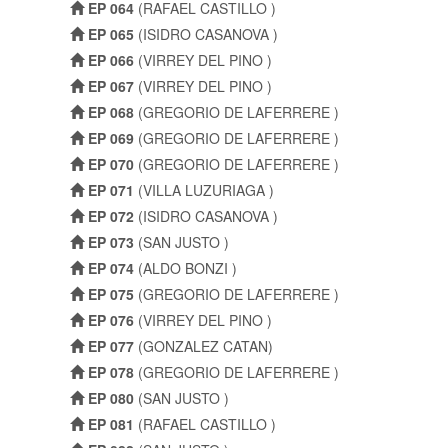
EP 064
(RAFAEL CASTILLO )
EP 065
(ISIDRO CASANOVA )
EP 066
(VIRREY DEL PINO )
EP 067
(VIRREY DEL PINO )
EP 068
(GREGORIO DE LAFERRERE )
EP 069
(GREGORIO DE LAFERRERE )
EP 070
(GREGORIO DE LAFERRERE )
EP 071
(VILLA LUZURIAGA )
EP 072
(ISIDRO CASANOVA )
EP 073
(SAN JUSTO )
EP 074
(ALDO BONZI )
EP 075
(GREGORIO DE LAFERRERE )
EP 076
(VIRREY DEL PINO )
EP 077
(GONZALEZ CATAN)
EP 078
(GREGORIO DE LAFERRERE )
EP 080
(SAN JUSTO )
EP 081
(RAFAEL CASTILLO )