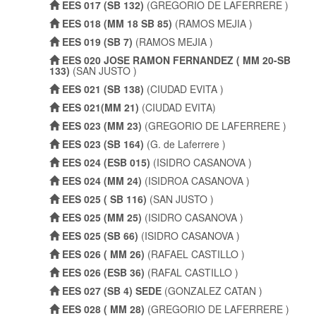
EES 017 (SB 132)
(GREGORIO DE LAFERRERE )
EES 018 (MM 18 SB 85)
(RAMOS MEJIA )
EES 019 (SB 7)
(RAMOS MEJIA )
EES 020 JOSE RAMON FERNANDEZ ( MM 20-SB
133)
(SAN JUSTO )
EES 021 (SB 138)
(CIUDAD EVITA )
EES 021(MM 21)
(CIUDAD EVITA)
EES 023 (MM 23)
(GREGORIO DE LAFERRERE )
EES 023 (SB 164)
(G. de Laferrere )
EES 024 (ESB 015)
(ISIDRO CASANOVA )
EES 024 (MM 24)
(ISIDROA CASANOVA )
EES 025 ( SB 116)
(SAN JUSTO )
EES 025 (MM 25)
(ISIDRO CASANOVA )
EES 025 (SB 66)
(ISIDRO CASANOVA )
EES 026 ( MM 26)
(RAFAEL CASTILLO )
EES 026 (ESB 36)
(RAFAL CASTILLO )
EES 027 (SB 4) SEDE
(GONZALEZ CATAN )
EES 028 ( MM 28)
(GREGORIO DE LAFERRERE )