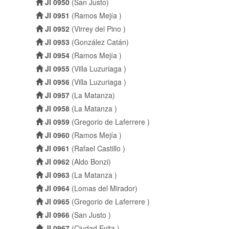
JI 0950
(San Justo)
JI 0951
(Ramos Mejía )
JI 0952
(Virrey del Pino )
JI 0953
(González Catán)
JI 0954
(Ramos Mejía )
JI 0955
(Villa Luzuriaga )
JI 0956
(Villa Luzuriaga )
JI 0957
(La Matanza)
JI 0958
(La Matanza )
JI 0959
(Gregorio de Laferrere )
JI 0960
(Ramos Mejía )
JI 0961
(Rafael Castillo )
JI 0962
(Aldo Bonzi)
JI 0963
(La Matanza )
JI 0964
(Lomas del Mirador)
JI 0965
(Gregorio de Laferrere )
JI 0966
(San Justo )
JI 0967
(Ciudad Evita )