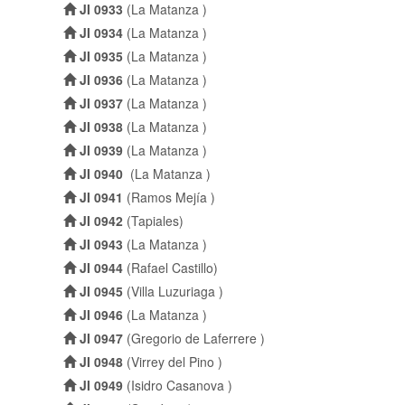
JI 0933
(La Matanza )
JI 0934
(La Matanza )
JI 0935
(La Matanza )
JI 0936
(La Matanza )
JI 0937
(La Matanza )
JI 0938
(La Matanza )
JI 0939
(La Matanza )
JI 0940
(La Matanza )
JI 0941
(Ramos Mejía )
JI 0942
(Tapiales)
JI 0943
(La Matanza )
JI 0944
(Rafael Castillo)
JI 0945
(Villa Luzuriaga )
JI 0946
(La Matanza )
JI 0947
(Gregorio de Laferrere )
JI 0948
(Virrey del Pino )
JI 0949
(Isidro Casanova )