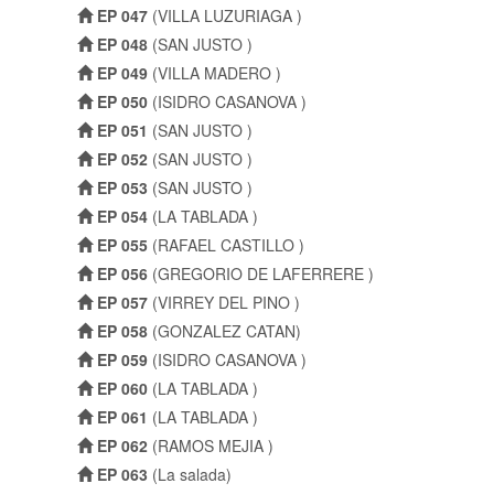
EP 047
(VILLA LUZURIAGA )
EP 048
(SAN JUSTO )
EP 049
(VILLA MADERO )
EP 050
(ISIDRO CASANOVA )
EP 051
(SAN JUSTO )
EP 052
(SAN JUSTO )
EP 053
(SAN JUSTO )
EP 054
(LA TABLADA )
EP 055
(RAFAEL CASTILLO )
EP 056
(GREGORIO DE LAFERRERE )
EP 057
(VIRREY DEL PINO )
EP 058
(GONZALEZ CATAN)
EP 059
(ISIDRO CASANOVA )
EP 060
(LA TABLADA )
EP 061
(LA TABLADA )
EP 062
(RAMOS MEJIA )
EP 063
(La salada)