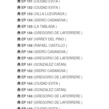
EP 151
(CIUDAD EVITA )
EP 152
(CIUDAD EVITA )
EP 153
(VILLA LUZURIAGA )
EP 154
(ISIDRO CASANOVA )
EP 155
(LA TABLADA )
EP 156
(GREGORIO DE LAFERRERE )
EP 157
(VIRREY DEL PINO )
EP 158
(RAFAEL CASTILLO )
EP 159
(ISIDRO CASANOVA )
EP 160
(GREGORIO DE LAFERRERE )
EP 161
(GONZALEZ CATAN)
EP 162
(ISIDRO CASANOVA )
EP 163
(GREGORIO DE LAFERRERE )
EP 164
(CIUDAD EVITA )
EP 165
(GONZALEZ CATAN)
EP 166
(GREGORIO DE LAFERRERE )
EP 167
(GREGORIO DE LAFERRERE )
EP 168
(CIUDAD EVITA )