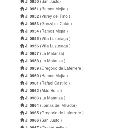
JI 0950
(San Justo)
JI 0951
(Ramos Mejía )
JI 0952
(Virrey del Pino )
JI 0953
(González Catán)
JI 0954
(Ramos Mejía )
JI 0955
(Villa Luzuriaga )
JI 0956
(Villa Luzuriaga )
JI 0957
(La Matanza)
JI 0958
(La Matanza )
JI 0959
(Gregorio de Laferrere )
JI 0960
(Ramos Mejía )
JI 0961
(Rafael Castillo )
JI 0962
(Aldo Bonzi)
JI 0963
(La Matanza )
JI 0964
(Lomas del Mirador)
JI 0965
(Gregorio de Laferrere )
JI 0966
(San Justo )
JI 0967
(Ciudad Evita )