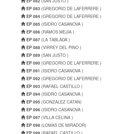
EP 082
(SAN JUSTO )
EP 083
(GREGORIO DE LAFERRERE )
EP 084
(GREGORIO DE LAFERRERE )
EP 085
(ISIDRO CASANOVA )
EP 086
(RAMOS MEJIA )
EP 087
(LA TABLADA )
EP 088
(VIRREY DEL PINO )
EP 089
(SAN JUSTO )
EP 090
(GREGORIO DE LAFERRERE )
EP 091
(ISIDRO CASANOVA )
EP 092
(GREGORIO DE LAFERRERE )
EP 093
(RAFAEL CASTILLO )
EP 094
(ISIDRO CASANOVA )
EP 095
(GONZALEZ CATAN)
EP 096
(ISIDRO CASANOVA )
EP 097
(VILLA CELINA )
EP 098
(LOMAS DE MIRADOR)
EP 099
(RAFAEL CASTILLO )