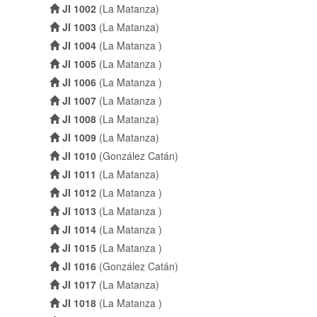
JI 1002
(La Matanza)
JI 1003
(La Matanza)
JI 1004
(La Matanza )
JI 1005
(La Matanza )
JI 1006
(La Matanza )
JI 1007
(La Matanza )
JI 1008
(La Matanza)
JI 1009
(La Matanza)
JI 1010
(González Catán)
JI 1011
(La Matanza)
JI 1012
(La Matanza )
JI 1013
(La Matanza )
JI 1014
(La Matanza )
JI 1015
(La Matanza )
JI 1016
(González Catán)
JI 1017
(La Matanza)
JI 1018
(La Matanza )