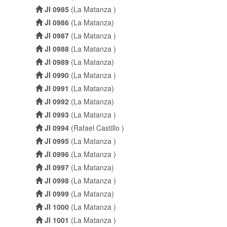
JI 0985
(La Matanza )
JI 0986
(La Matanza)
JI 0987
(La Matanza )
JI 0988
(La Matanza )
JI 0989
(La Matanza)
JI 0990
(La Matanza )
JI 0991
(La Matanza)
JI 0992
(La Matanza)
JI 0993
(La Matanza )
JI 0994
(Rafael Castillo )
JI 0995
(La Matanza )
JI 0996
(La Matanza )
JI 0997
(La Matanza)
JI 0998
(La Matanza )
JI 0999
(La Matanza)
JI 1000
(La Matanza )
JI 1001
(La Matanza )