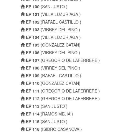
EP 100
(SAN JUSTO )
EP 101
(VILLA LUZURIAGA )
EP 102
(RAFAEL CASTILLO )
EP 103
(VIRREY DEL PINO )
EP 104
(VILLA LUZURIAGA )
EP 105
(GONZALEZ CATAN)
EP 106
(VIRREY DEL PINO )
EP 107
(GREGORIO DE LAFERRERE )
EP 108
(VIRREY DEL PINO )
EP 109
(RAFAEL CASTILLO )
EP 110
(GONZALEZ CATAN)
EP 111
(GREGORIO DE LAFERRERE )
EP 112
(GREGORIO DE LAFERRERE )
EP 113
(SAN JUSTO )
EP 114
(RAMOS MEJIA )
EP 115
(SAN JUSTO )
EP 116
(ISIDRO CASANOVA )