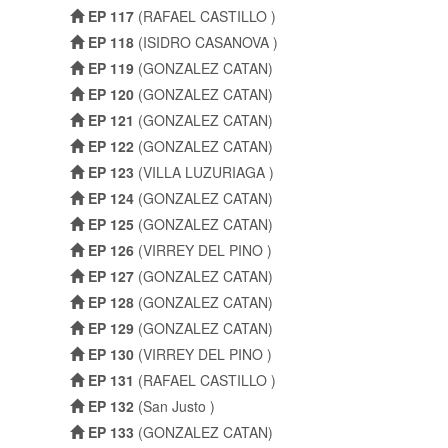
EP 117
(RAFAEL CASTILLO )
EP 118
(ISIDRO CASANOVA )
EP 119
(GONZALEZ CATAN)
EP 120
(GONZALEZ CATAN)
EP 121
(GONZALEZ CATAN)
EP 122
(GONZALEZ CATAN)
EP 123
(VILLA LUZURIAGA )
EP 124
(GONZALEZ CATAN)
EP 125
(GONZALEZ CATAN)
EP 126
(VIRREY DEL PINO )
EP 127
(GONZALEZ CATAN)
EP 128
(GONZALEZ CATAN)
EP 129
(GONZALEZ CATAN)
EP 130
(VIRREY DEL PINO )
EP 131
(RAFAEL CASTILLO )
EP 132
(San Justo )
EP 133
(GONZALEZ CATAN)