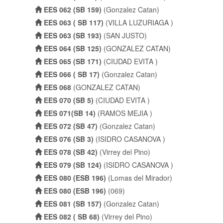
EES 062 (SB 159)
(Gonzalez Catan)
EES 063 ( SB 117)
(VILLA LUZURIAGA )
EES 063 (SB 193)
(SAN JUSTO)
EES 064 (SB 125)
(GONZALEZ CATAN)
EES 065 (SB 171)
(CIUDAD EVITA )
EES 066 ( SB 17)
(Gonzalez Catan)
EES 068
(GONZALEZ CATAN)
EES 070 (SB 5)
(CIUDAD EVITA )
EES 071(SB 14)
(RAMOS MEJIA )
EES 072 (SB 47)
(Gonzalez Catan)
EES 076 (SB 3)
(ISIDRO CASANOVA )
EES 078 (SB 42)
(Virrey del Pino)
EES 079 (SB 124)
(ISIDRO CASANOVA )
EES 080 (ESB 196)
(Lomas del Mirador)
EES 080 (ESB 196)
(069)
EES 081 (SB 157)
(Gonzalez Catan)
EES 082 ( SB 68)
(Virrey del Pino)