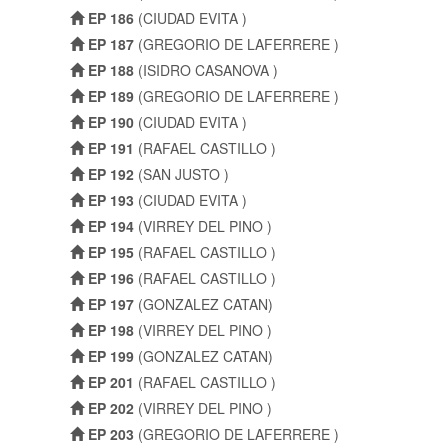
EP 186
(CIUDAD EVITA )
EP 187
(GREGORIO DE LAFERRERE )
EP 188
(ISIDRO CASANOVA )
EP 189
(GREGORIO DE LAFERRERE )
EP 190
(CIUDAD EVITA )
EP 191
(RAFAEL CASTILLO )
EP 192
(SAN JUSTO )
EP 193
(CIUDAD EVITA )
EP 194
(VIRREY DEL PINO )
EP 195
(RAFAEL CASTILLO )
EP 196
(RAFAEL CASTILLO )
EP 197
(GONZALEZ CATAN)
EP 198
(VIRREY DEL PINO )
EP 199
(GONZALEZ CATAN)
EP 201
(RAFAEL CASTILLO )
EP 202
(VIRREY DEL PINO )
EP 203
(GREGORIO DE LAFERRERE )