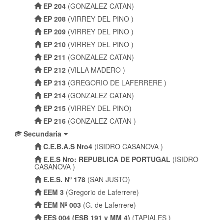
EP 204
(GONZALEZ CATAN)
EP 208
(VIRREY DEL PINO )
EP 209
(VIRREY DEL PINO )
EP 210
(VIRREY DEL PINO )
EP 211
(GONZALEZ CATAN)
EP 212
(VILLA MADERO )
EP 213
(GREGORIO DE LAFERRERE )
EP 214
(GONZALEZ CATAN)
EP 215
(VIRREY DEL PINO)
EP 216
(GONZALEZ CATAN )
Secundaria
C.E.B.A.S Nro4
(ISIDRO CASANOVA )
E.E.S Nro: REPUBLICA DE PORTUGAL
(ISIDRO
CASANOVA )
E.E.S. Nº 178
(SAN JUSTO)
EEM 3
(Gregorio de Laferrere)
EEM Nº 003
(G. de Laferrere)
EES 004 (ESB 191 y MM 4)
(TAPIALES )