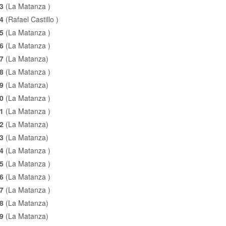
93
(La Matanza )
94
(Rafael Castillo )
95
(La Matanza )
96
(La Matanza )
97
(La Matanza)
98
(La Matanza )
99
(La Matanza)
00
(La Matanza )
01
(La Matanza )
02
(La Matanza)
03
(La Matanza)
04
(La Matanza )
05
(La Matanza )
06
(La Matanza )
07
(La Matanza )
08
(La Matanza)
09
(La Matanza)