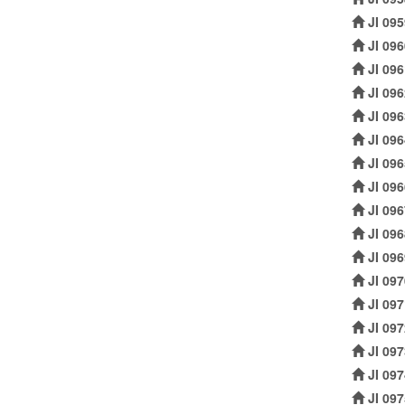
JI 09
JI 09
JI 09
JI 09
JI 09
JI 09
JI 09
JI 09
JI 09
JI 09
JI 09
JI 09
JI 09
JI 09
JI 09
JI 09
JI 09