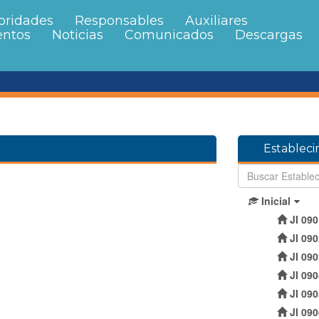
oridades
Responsables
Auxiliares
entos
Noticias
Comunicados
Descargas
Estableci
Inicial
JI 09
JI 09
JI 09
JI 09
JI 09
JI 09