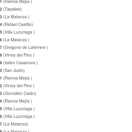
41
(Ramos Mejía )
42
(Tapiales)
43
(La Matanza )
44
(Rafael Castillo)
45
(Villa Luzuriaga )
46
(La Matanza )
47
(Gregorio de Laferrere )
48
(Virrey del Pino )
49
(Isidro Casanova )
50
(San Justo)
51
(Ramos Mejía )
52
(Virrey del Pino )
53
(González Catán)
54
(Ramos Mejía )
55
(Villa Luzuriaga )
56
(Villa Luzuriaga )
57
(La Matanza)
58
(La Matanza )