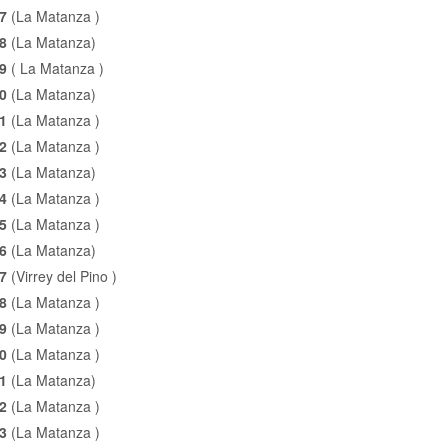
07
(La Matanza )
08
(La Matanza)
09
( La Matanza )
10
(La Matanza)
11
(La Matanza )
12
(La Matanza )
13
(La Matanza)
14
(La Matanza )
15
(La Matanza )
16
(La Matanza)
17
(Virrey del Pino )
18
(La Matanza )
19
(La Matanza )
20
(La Matanza )
21
(La Matanza)
22
(La Matanza )
23
(La Matanza )