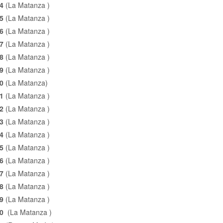
24
(La Matanza )
25
(La Matanza )
26
(La Matanza )
27
(La Matanza )
28
(La Matanza )
29
(La Matanza )
30
(La Matanza)
31
(La Matanza )
32
(La Matanza )
33
(La Matanza )
34
(La Matanza )
35
(La Matanza )
36
(La Matanza )
37
(La Matanza )
38
(La Matanza )
39
(La Matanza )
40
(La Matanza )