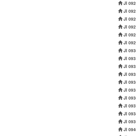
JI 09
JI 09
JI 09
JI 09
JI 09
JI 09
JI 09
JI 09
JI 09
JI 09
JI 09
JI 09
JI 09
JI 09
JI 09
JI 09
JI 09