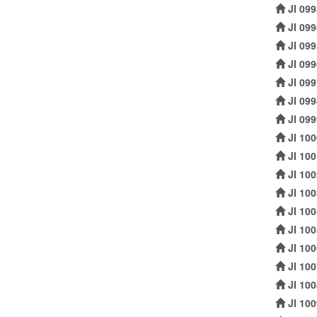
JI 09
JI 09
JI 09
JI 09
JI 09
JI 09
JI 09
JI 10
JI 10
JI 10
JI 10
JI 10
JI 10
JI 10
JI 10
JI 10
JI 10