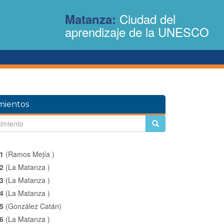
Ciudad del
Matanza:
aprendizaje de la UNESCO
mientos
01
(Ramos Mejía )
02
(La Matanza )
03
(La Matanza )
04
(La Matanza )
05
(González Catán)
06
(La Matanza )