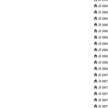
JI 09
JI 09
JI 09
JI 09
JI 09
JI 09
JI 09
JI 09
JI 09
JI 09
JI 09
JI 09
JI 09
JI 09
JI 09
JI 09
JI 09