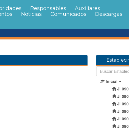
oridades
Responsables
Auxiliares
entos
Noticias
Comunicados
Descargas
Estableci
Inicial
JI 09
JI 09
JI 09
JI 09
JI 09
JI 09