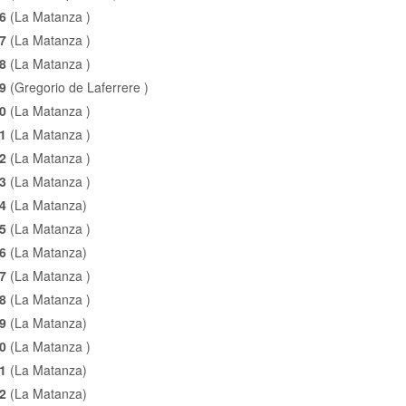
76
(La Matanza )
77
(La Matanza )
78
(La Matanza )
79
(Gregorio de Laferrere )
80
(La Matanza )
81
(La Matanza )
82
(La Matanza )
83
(La Matanza )
84
(La Matanza)
85
(La Matanza )
86
(La Matanza)
87
(La Matanza )
88
(La Matanza )
89
(La Matanza)
90
(La Matanza )
91
(La Matanza)
92
(La Matanza)