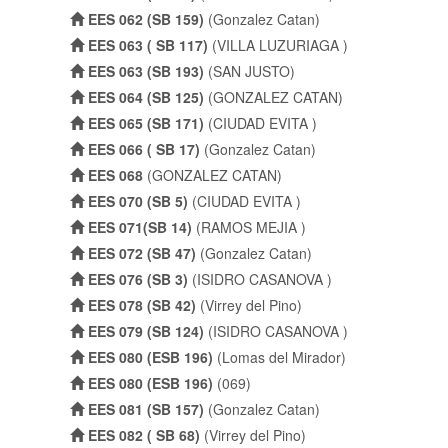
EES 062 (SB 159)
(Gonzalez Catan)
EES 063 ( SB 117)
(VILLA LUZURIAGA )
EES 063 (SB 193)
(SAN JUSTO)
EES 064 (SB 125)
(GONZALEZ CATAN)
EES 065 (SB 171)
(CIUDAD EVITA )
EES 066 ( SB 17)
(Gonzalez Catan)
EES 068
(GONZALEZ CATAN)
EES 070 (SB 5)
(CIUDAD EVITA )
EES 071(SB 14)
(RAMOS MEJIA )
EES 072 (SB 47)
(Gonzalez Catan)
EES 076 (SB 3)
(ISIDRO CASANOVA )
EES 078 (SB 42)
(Virrey del Pino)
EES 079 (SB 124)
(ISIDRO CASANOVA )
EES 080 (ESB 196)
(Lomas del Mirador)
EES 080 (ESB 196)
(069)
EES 081 (SB 157)
(Gonzalez Catan)
EES 082 ( SB 68)
(Virrey del Pino)