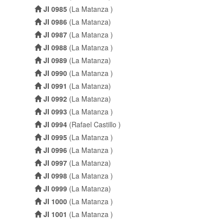
JI 0985
(La Matanza )
JI 0986
(La Matanza)
JI 0987
(La Matanza )
JI 0988
(La Matanza )
JI 0989
(La Matanza)
JI 0990
(La Matanza )
JI 0991
(La Matanza)
JI 0992
(La Matanza)
JI 0993
(La Matanza )
JI 0994
(Rafael Castillo )
JI 0995
(La Matanza )
JI 0996
(La Matanza )
JI 0997
(La Matanza)
JI 0998
(La Matanza )
JI 0999
(La Matanza)
JI 1000
(La Matanza )
JI 1001
(La Matanza )