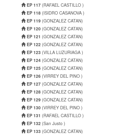
EP 117
(RAFAEL CASTILLO )
EP 118
(ISIDRO CASANOVA )
EP 119
(GONZALEZ CATAN)
EP 120
(GONZALEZ CATAN)
EP 121
(GONZALEZ CATAN)
EP 122
(GONZALEZ CATAN)
EP 123
(VILLA LUZURIAGA )
EP 124
(GONZALEZ CATAN)
EP 125
(GONZALEZ CATAN)
EP 126
(VIRREY DEL PINO )
EP 127
(GONZALEZ CATAN)
EP 128
(GONZALEZ CATAN)
EP 129
(GONZALEZ CATAN)
EP 130
(VIRREY DEL PINO )
EP 131
(RAFAEL CASTILLO )
EP 132
(San Justo )
EP 133
(GONZALEZ CATAN)