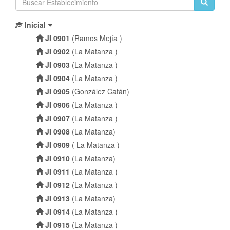
Inicial
JI 0901
(Ramos Mejía )
JI 0902
(La Matanza )
JI 0903
(La Matanza )
JI 0904
(La Matanza )
JI 0905
(González Catán)
JI 0906
(La Matanza )
JI 0907
(La Matanza )
JI 0908
(La Matanza)
JI 0909
( La Matanza )
JI 0910
(La Matanza)
JI 0911
(La Matanza )
JI 0912
(La Matanza )
JI 0913
(La Matanza)
JI 0914
(La Matanza )
JI 0915
(La Matanza )