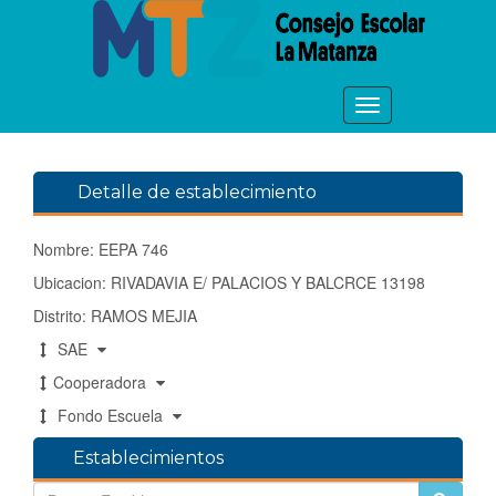
Detalle de establecimiento
Nombre: EEPA 746
Ubicacion: RIVADAVIA E/ PALACIOS Y BALCRCE 13198
Distrito: RAMOS MEJIA
SAE
Cooperadora
Fondo Escuela
Establecimientos