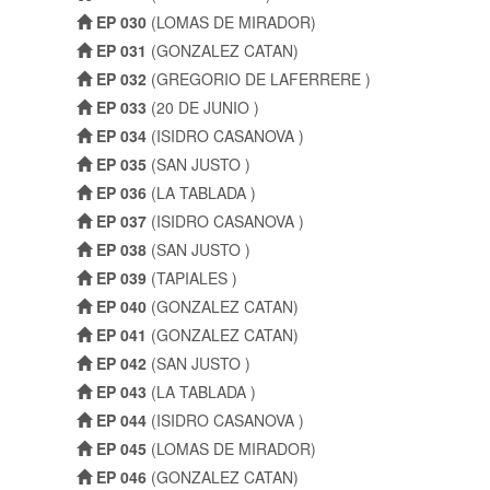
EP 030
(LOMAS DE MIRADOR)
EP 031
(GONZALEZ CATAN)
EP 032
(GREGORIO DE LAFERRERE )
EP 033
(20 DE JUNIO )
EP 034
(ISIDRO CASANOVA )
EP 035
(SAN JUSTO )
EP 036
(LA TABLADA )
EP 037
(ISIDRO CASANOVA )
EP 038
(SAN JUSTO )
EP 039
(TAPIALES )
EP 040
(GONZALEZ CATAN)
EP 041
(GONZALEZ CATAN)
EP 042
(SAN JUSTO )
EP 043
(LA TABLADA )
EP 044
(ISIDRO CASANOVA )
EP 045
(LOMAS DE MIRADOR)
EP 046
(GONZALEZ CATAN)