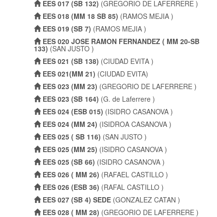
EES 017 (SB 132)
(GREGORIO DE LAFERRERE )
EES 018 (MM 18 SB 85)
(RAMOS MEJIA )
EES 019 (SB 7)
(RAMOS MEJIA )
EES 020 JOSE RAMON FERNANDEZ ( MM 20-SB
133)
(SAN JUSTO )
EES 021 (SB 138)
(CIUDAD EVITA )
EES 021(MM 21)
(CIUDAD EVITA)
EES 023 (MM 23)
(GREGORIO DE LAFERRERE )
EES 023 (SB 164)
(G. de Laferrere )
EES 024 (ESB 015)
(ISIDRO CASANOVA )
EES 024 (MM 24)
(ISIDROA CASANOVA )
EES 025 ( SB 116)
(SAN JUSTO )
EES 025 (MM 25)
(ISIDRO CASANOVA )
EES 025 (SB 66)
(ISIDRO CASANOVA )
EES 026 ( MM 26)
(RAFAEL CASTILLO )
EES 026 (ESB 36)
(RAFAL CASTILLO )
EES 027 (SB 4) SEDE
(GONZALEZ CATAN )
EES 028 ( MM 28)
(GREGORIO DE LAFERRERE )