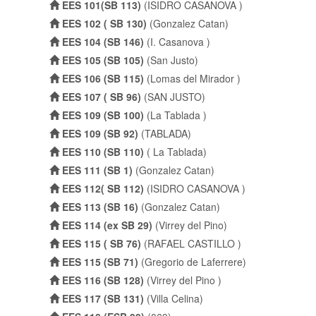
EES 101(SB 113)
(ISIDRO CASANOVA )
EES 102 ( SB 130)
(Gonzalez Catan)
EES 104 (SB 146)
(I. Casanova )
EES 105 (SB 105)
(San Justo)
EES 106 (SB 115)
(Lomas del Mirador )
EES 107 ( SB 96)
(SAN JUSTO)
EES 109 (SB 100)
(La Tablada )
EES 109 (SB 92)
(TABLADA)
EES 110 (SB 110)
( La Tablada)
EES 111 (SB 1)
(Gonzalez Catan)
EES 112( SB 112)
(ISIDRO CASANOVA )
EES 113 (SB 16)
(Gonzalez Catan)
EES 114 (ex SB 29)
(Virrey del Pino)
EES 115 ( SB 76)
(RAFAEL CASTILLO )
EES 115 (SB 71)
(Gregorio de Laferrere)
EES 116 (SB 128)
(Virrey del Pino )
EES 117 (SB 131)
(Villa Celina)