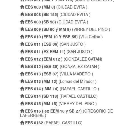
EES 008 (MM 8)
(CIUDAD EVITA )
EES 008 (SB 155)
(CIUDAD EVITA )
EES 008 (SB 58)
(CIUDAD EVITA )
EES 009 (SB 60 y MM 9)
(VIRREY DEL PINO )
EES 010 (EEM 10 Y ESB 55)
(Villa Celina )
EES 011 (ESB 06)
(SAN JUSTO )
EES 011 (EX EEM 11)
(SAN JUSTO )
EES 012 (EEM 012 )
(GONZALEZ CATAN)
EES 012 (ESB 39)
(GONZALEZ CATAN )
EES 013 (ESB 87)
(VILLA MADERO )
EES 013 (MM 13)
(Lomas del Mirador )
EES 014 ( MM 14)
(RAFAEL CASTILLO )
EES 014 (SB 118)
(RAFAEL CASTILLO)
EES 015 (MM 15)
(VIRREY DEL PINO )
EES 016 ( ex EEM 16 y SB 27)
(GREGORIO DE
LAFERRERE )
EES 0162
(RAFAEL CASTILLO)