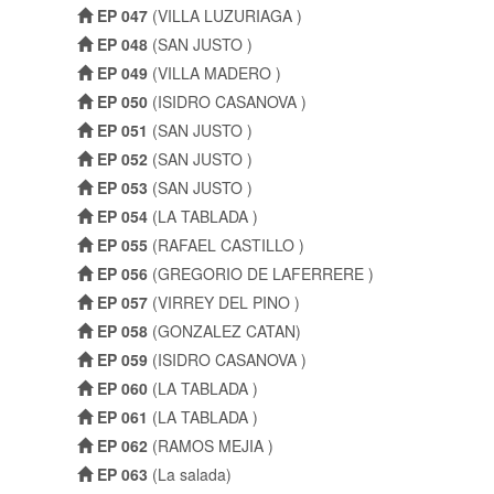
EP 047
(VILLA LUZURIAGA )
EP 048
(SAN JUSTO )
EP 049
(VILLA MADERO )
EP 050
(ISIDRO CASANOVA )
EP 051
(SAN JUSTO )
EP 052
(SAN JUSTO )
EP 053
(SAN JUSTO )
EP 054
(LA TABLADA )
EP 055
(RAFAEL CASTILLO )
EP 056
(GREGORIO DE LAFERRERE )
EP 057
(VIRREY DEL PINO )
EP 058
(GONZALEZ CATAN)
EP 059
(ISIDRO CASANOVA )
EP 060
(LA TABLADA )
EP 061
(LA TABLADA )
EP 062
(RAMOS MEJIA )
EP 063
(La salada)