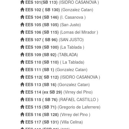
EES 101(SB 113)
(ISIDRO CASANOVA )
EES 102 ( SB 130)
(Gonzalez Catan)
EES 104 (SB 146)
(I. Casanova )
EES 105 (SB 105)
(San Justo)
EES 106 (SB 115)
(Lomas del Mirador )
EES 107 ( SB 96)
(SAN JUSTO)
EES 109 (SB 100)
(La Tablada )
EES 109 (SB 92)
(TABLADA)
EES 110 (SB 110)
( La Tablada)
EES 111 (SB 1)
(Gonzalez Catan)
EES 112( SB 112)
(ISIDRO CASANOVA )
EES 113 (SB 16)
(Gonzalez Catan)
EES 114 (ex SB 29)
(Virrey del Pino)
EES 115 ( SB 76)
(RAFAEL CASTILLO )
EES 115 (SB 71)
(Gregorio de Laferrere)
EES 116 (SB 128)
(Virrey del Pino )
EES 117 (SB 131)
(Villa Celina)