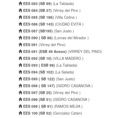
EES 083 (SB 99)
(La Tablada)
EES 084 (SB 37)
(Virrey del Pino )
EES 085 (SB 186)
(Villa Celina )
EES 086 (SB 143)
(CIUDAD EVITA )
EES 087 (SB195)
(San Justo )
EES 090 ( SB 86)
(Lomas del Mirador )
EES 091
(Virrey del Pino)
EES 091 (ESB 49 Anexo)
(VIRREY DEL PINO)
EES 092 (SB 10)
(VILLA MADERO )
EES 093 ( ESB 98)
(La Tablada)
EES 094 (SB 102)
(La Salada)
EES 095 ( SB 122)
(San Justo)
EES 096 ( SB 147)
(ISIDRO CASANOVA )
EES 097 (SB 25)
(Virrey del Pino )
EES 098 (SB 51)
(ISIDRO CASANOVA )
EES 099 ( SB 91)
(RAMOS MEJIA )
EES 100 (SB 52)
(Gonzalez Catan)