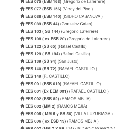
EES 075 (ESB 168)
(Gregorio de Laferrere)
EES 077 (ESB 156)
(Virrey del Pino )
EES 088 (ESB 140)
(ISIDRO CASANOVA )
EES 089 (ESB 44)
(Gonzalez Catan)
EES 103 ( SB 144)
(Gregorio Laferrere)
EES 108 ( ex ESB 20)
(Gregorio de Laferrere)
EES 122 (SB 65)
(Rafael Castillo)
EES 129 ( SB 194)
(Rafael Castillo)
EES 139 (SB 94)
(San Justo)
EES 140 (SB 72)
(RAFAEL CASTILLO )
EES 149
(R. CASTILLO)
EES 001 (ESB 019)
(RAFAEL CASTILLO)
EES 001 (Ex EEM 001)
(RAFAEL CASTILLO )
EES 002 (ESB 82)
(RAMOS MEJIA)
EES 002 (MM 2)
(RAMOS MEJIA)
EES 005 ( MM 5 y SB 56)
(VILLA LUZURIAGA )
EES 006 ( ex ESB 13)
(RAMOS MEJIA )
EES 007 (MM 7 Y SB 114)
(ISIDRO CASANOVA )