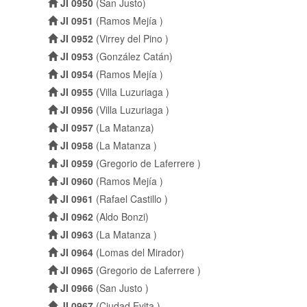
JI 0950
(San Justo)
JI 0951
(Ramos Mejía )
JI 0952
(Virrey del Pino )
JI 0953
(González Catán)
JI 0954
(Ramos Mejía )
JI 0955
(Villa Luzuriaga )
JI 0956
(Villa Luzuriaga )
JI 0957
(La Matanza)
JI 0958
(La Matanza )
JI 0959
(Gregorio de Laferrere )
JI 0960
(Ramos Mejía )
JI 0961
(Rafael Castillo )
JI 0962
(Aldo Bonzi)
JI 0963
(La Matanza )
JI 0964
(Lomas del Mirador)
JI 0965
(Gregorio de Laferrere )
JI 0966
(San Justo )
JI 0967
(Ciudad Evita )