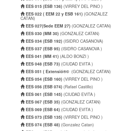
EES 015 (ESB 136)
(VIRREY DEL PINO )
EES 022 ( EEM 22 y ESB 161)
(GONZALEZ
CATAN)
EES 027(Sede EEM 27)
(GONZALEZ CATAN)
EES 030 (MM 30)
(GONZALEZ CATAN)
EES 034 (ESB 192)
(ISIDRO CASANOVA)
EES 037 (ESB 95)
(ISIDRO CASANOVA )
EES 041 (MM 41)
(ALDO BONZI )
EES 048 (ESB 73)
(CIUDAD EVITA )
EES 051 ( Extensió®©
(GONZALEZ CATAN)
EES 054 (ESB 160)
(VIRREY DEL PINO )
EES 056 (ESB 074)
(Rafael Castillo)
EES 061 (ESB 145)
(CIUDAD EVITA )
EES 067 (ESB 35)
(GONZALEZ CATAN)
EES 069 (ESB 64)
(CIUDAD EVITA )
EES 073 (ESB 135)
(VIRREY DEL PINO )
EES 074 (ESB 48)
(Gonzalez Catan)