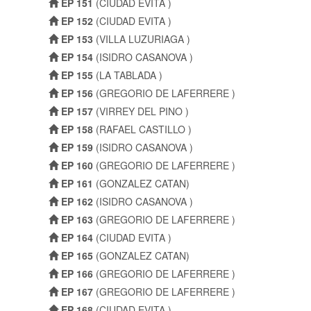
EP 151
(CIUDAD EVITA )
EP 152
(CIUDAD EVITA )
EP 153
(VILLA LUZURIAGA )
EP 154
(ISIDRO CASANOVA )
EP 155
(LA TABLADA )
EP 156
(GREGORIO DE LAFERRERE )
EP 157
(VIRREY DEL PINO )
EP 158
(RAFAEL CASTILLO )
EP 159
(ISIDRO CASANOVA )
EP 160
(GREGORIO DE LAFERRERE )
EP 161
(GONZALEZ CATAN)
EP 162
(ISIDRO CASANOVA )
EP 163
(GREGORIO DE LAFERRERE )
EP 164
(CIUDAD EVITA )
EP 165
(GONZALEZ CATAN)
EP 166
(GREGORIO DE LAFERRERE )
EP 167
(GREGORIO DE LAFERRERE )
EP 168
(CIUDAD EVITA )