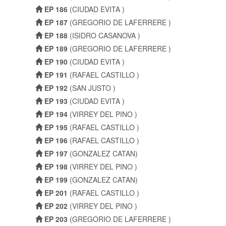
EP 186
(CIUDAD EVITA )
EP 187
(GREGORIO DE LAFERRERE )
EP 188
(ISIDRO CASANOVA )
EP 189
(GREGORIO DE LAFERRERE )
EP 190
(CIUDAD EVITA )
EP 191
(RAFAEL CASTILLO )
EP 192
(SAN JUSTO )
EP 193
(CIUDAD EVITA )
EP 194
(VIRREY DEL PINO )
EP 195
(RAFAEL CASTILLO )
EP 196
(RAFAEL CASTILLO )
EP 197
(GONZALEZ CATAN)
EP 198
(VIRREY DEL PINO )
EP 199
(GONZALEZ CATAN)
EP 201
(RAFAEL CASTILLO )
EP 202
(VIRREY DEL PINO )
EP 203
(GREGORIO DE LAFERRERE )