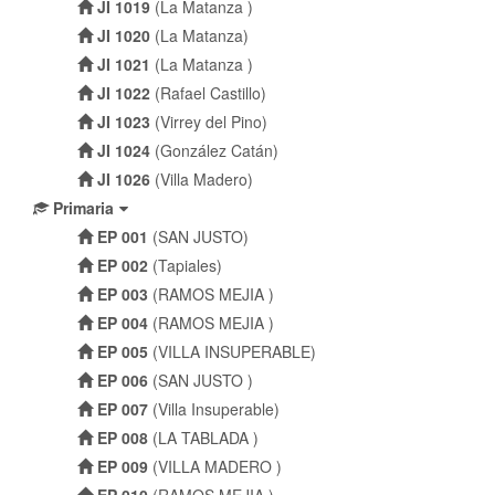
JI 1019
(La Matanza )
JI 1020
(La Matanza)
JI 1021
(La Matanza )
JI 1022
(Rafael Castillo)
JI 1023
(Virrey del Pino)
JI 1024
(González Catán)
JI 1026
(Villa Madero)
Primaria
EP 001
(SAN JUSTO)
EP 002
(Tapiales)
EP 003
(RAMOS MEJIA )
EP 004
(RAMOS MEJIA )
EP 005
(VILLA INSUPERABLE)
EP 006
(SAN JUSTO )
EP 007
(Villa Insuperable)
EP 008
(LA TABLADA )
EP 009
(VILLA MADERO )
EP 010
(RAMOS MEJIA )