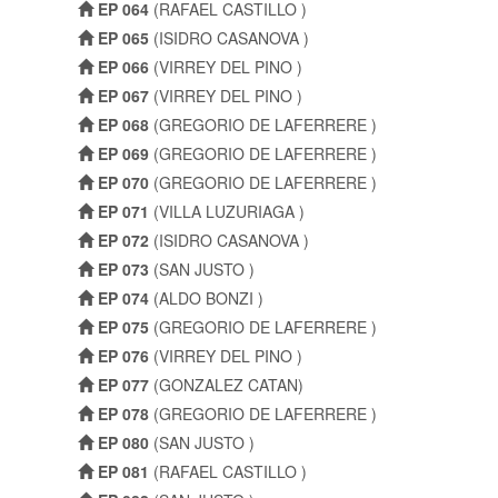
EP 064
(RAFAEL CASTILLO )
EP 065
(ISIDRO CASANOVA )
EP 066
(VIRREY DEL PINO )
EP 067
(VIRREY DEL PINO )
EP 068
(GREGORIO DE LAFERRERE )
EP 069
(GREGORIO DE LAFERRERE )
EP 070
(GREGORIO DE LAFERRERE )
EP 071
(VILLA LUZURIAGA )
EP 072
(ISIDRO CASANOVA )
EP 073
(SAN JUSTO )
EP 074
(ALDO BONZI )
EP 075
(GREGORIO DE LAFERRERE )
EP 076
(VIRREY DEL PINO )
EP 077
(GONZALEZ CATAN)
EP 078
(GREGORIO DE LAFERRERE )
EP 080
(SAN JUSTO )
EP 081
(RAFAEL CASTILLO )