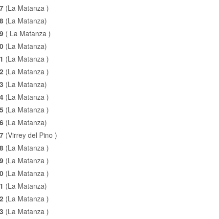
07
(La Matanza )
08
(La Matanza)
09
( La Matanza )
10
(La Matanza)
11
(La Matanza )
12
(La Matanza )
13
(La Matanza)
14
(La Matanza )
15
(La Matanza )
16
(La Matanza)
17
(Virrey del Pino )
18
(La Matanza )
19
(La Matanza )
20
(La Matanza )
21
(La Matanza)
22
(La Matanza )
23
(La Matanza )