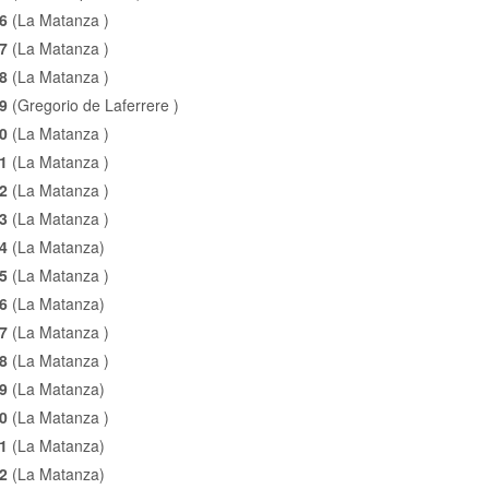
76
(La Matanza )
77
(La Matanza )
78
(La Matanza )
79
(Gregorio de Laferrere )
80
(La Matanza )
81
(La Matanza )
82
(La Matanza )
83
(La Matanza )
84
(La Matanza)
85
(La Matanza )
86
(La Matanza)
87
(La Matanza )
88
(La Matanza )
89
(La Matanza)
90
(La Matanza )
91
(La Matanza)
92
(La Matanza)