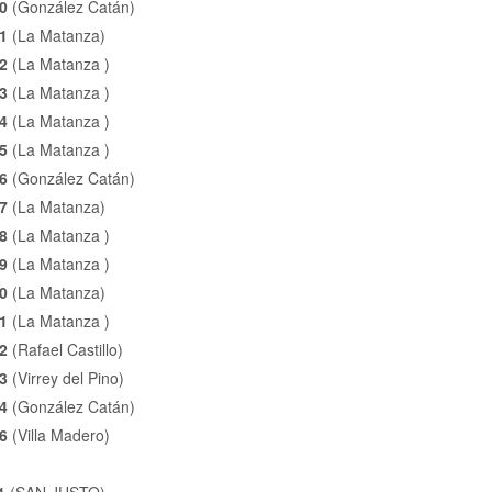
10
(González Catán)
11
(La Matanza)
12
(La Matanza )
13
(La Matanza )
14
(La Matanza )
15
(La Matanza )
16
(González Catán)
17
(La Matanza)
18
(La Matanza )
19
(La Matanza )
20
(La Matanza)
21
(La Matanza )
22
(Rafael Castillo)
23
(Virrey del Pino)
24
(González Catán)
26
(Villa Madero)