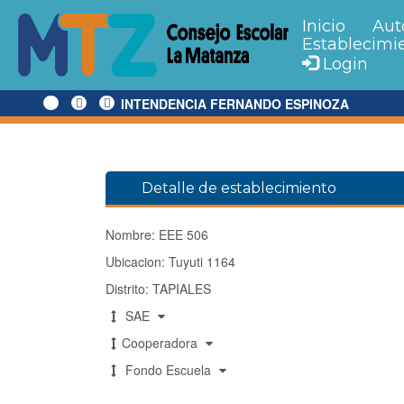
Inicio
Aut
Establecimi
Login
INTENDENCIA FERNANDO ESPINOZA
Detalle de establecimiento
Nombre: EEE 506
Ubicacion: Tuyuti 1164
Distrito: TAPIALES
SAE
Cooperadora
Fondo Escuela