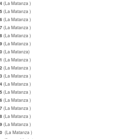
24
(La Matanza )
25
(La Matanza )
26
(La Matanza )
27
(La Matanza )
28
(La Matanza )
29
(La Matanza )
30
(La Matanza)
31
(La Matanza )
32
(La Matanza )
33
(La Matanza )
34
(La Matanza )
35
(La Matanza )
36
(La Matanza )
37
(La Matanza )
38
(La Matanza )
39
(La Matanza )
40
(La Matanza )