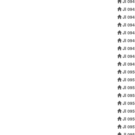
JI 09
JI 09
JI 09
JI 09
JI 09
JI 09
JI 09
JI 09
JI 09
JI 09
JI 09
JI 09
JI 09
JI 09
JI 09
JI 09
JI 09
JI 09