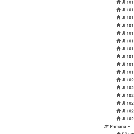
JI 10
JI 10
JI 10
JI 10
JI 10
JI 10
JI 10
JI 10
JI 10
JI 10
JI 10
JI 10
JI 10
JI 10
JI 10
JI 10
Primaria