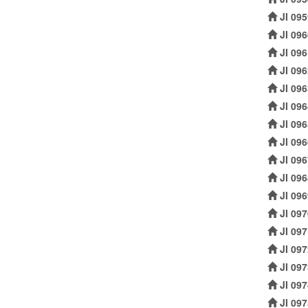
JI 09
JI 09
JI 09
JI 09
JI 09
JI 09
JI 09
JI 09
JI 09
JI 09
JI 09
JI 09
JI 09
JI 09
JI 09
JI 09
JI 09