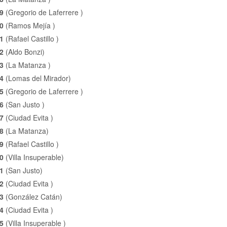
59
(Gregorio de Laferrere )
60
(Ramos Mejía )
61
(Rafael Castillo )
62
(Aldo Bonzi)
63
(La Matanza )
64
(Lomas del Mirador)
65
(Gregorio de Laferrere )
66
(San Justo )
67
(Ciudad Evita )
68
(La Matanza)
69
(Rafael Castillo )
70
(Villa Insuperable)
71
(San Justo)
72
(Ciudad Evita )
73
(González Catán)
74
(Ciudad Evita )
75
(Villa Insuperable )