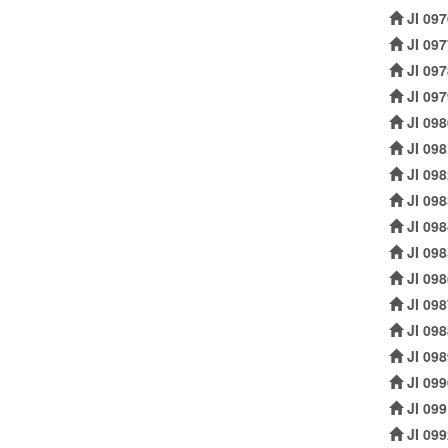
JI 09
JI 09
JI 09
JI 09
JI 09
JI 09
JI 09
JI 09
JI 09
JI 09
JI 09
JI 09
JI 09
JI 09
JI 09
JI 09
JI 09