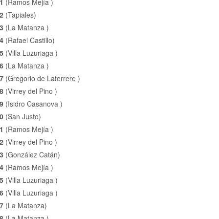
41
(Ramos Mejía )
42
(Tapiales)
43
(La Matanza )
44
(Rafael Castillo)
45
(Villa Luzuriaga )
46
(La Matanza )
47
(Gregorio de Laferrere )
48
(Virrey del Pino )
49
(Isidro Casanova )
50
(San Justo)
51
(Ramos Mejía )
52
(Virrey del Pino )
53
(González Catán)
54
(Ramos Mejía )
55
(Villa Luzuriaga )
56
(Villa Luzuriaga )
57
(La Matanza)
58
(La Matanza )