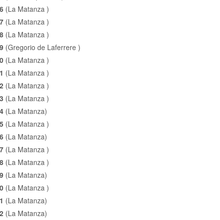
76
(La Matanza )
77
(La Matanza )
78
(La Matanza )
79
(Gregorio de Laferrere )
80
(La Matanza )
81
(La Matanza )
82
(La Matanza )
83
(La Matanza )
84
(La Matanza)
85
(La Matanza )
86
(La Matanza)
87
(La Matanza )
88
(La Matanza )
89
(La Matanza)
90
(La Matanza )
91
(La Matanza)
92
(La Matanza)