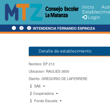
Inicio
Aut
Establecimi
Login
INTENDENCIA FERNANDO ESPINOZA
Detalle de establecimiento
Nombre: EP 213
Ubicacion: RAULIES 3650
Distrito: GREGORIO DE LAFERRERE
SAE
Cooperadora
Fondo Escuela