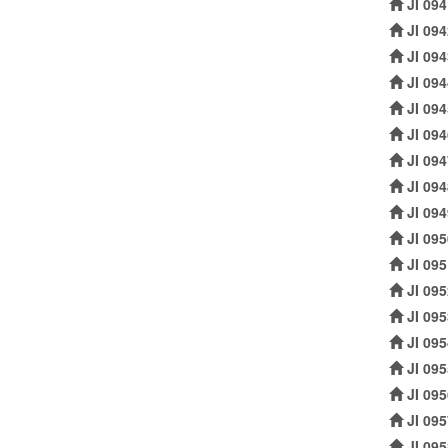
JI 09
JI 09
JI 09
JI 09
JI 09
JI 09
JI 09
JI 09
JI 09
JI 09
JI 09
JI 09
JI 09
JI 09
JI 09
JI 09
JI 09
JI 09