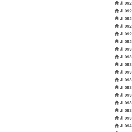
JI 09
JI 09
JI 09
JI 09
JI 09
JI 09
JI 09
JI 09
JI 09
JI 09
JI 09
JI 09
JI 09
JI 09
JI 09
JI 09
JI 09