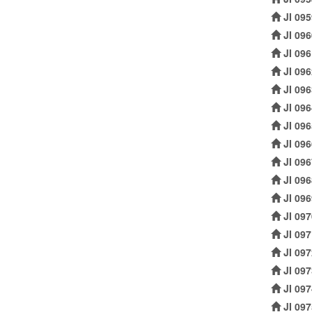
JI 09
JI 09
JI 09
JI 09
JI 09
JI 09
JI 09
JI 09
JI 09
JI 09
JI 09
JI 09
JI 09
JI 09
JI 09
JI 09
JI 09