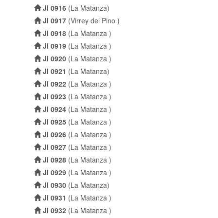
JI 0916
(La Matanza)
JI 0917
(Virrey del Pino )
JI 0918
(La Matanza )
JI 0919
(La Matanza )
JI 0920
(La Matanza )
JI 0921
(La Matanza)
JI 0922
(La Matanza )
JI 0923
(La Matanza )
JI 0924
(La Matanza )
JI 0925
(La Matanza )
JI 0926
(La Matanza )
JI 0927
(La Matanza )
JI 0928
(La Matanza )
JI 0929
(La Matanza )
JI 0930
(La Matanza)
JI 0931
(La Matanza )
JI 0932
(La Matanza )