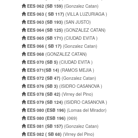
EES 062 (SB 159)
(Gonzalez Catan)
EES 063 ( SB 117)
(VILLA LUZURIAGA )
EES 063 (SB 193)
(SAN JUSTO)
EES 064 (SB 125)
(GONZALEZ CATAN)
EES 065 (SB 171)
(CIUDAD EVITA )
EES 066 ( SB 17)
(Gonzalez Catan)
EES 068
(GONZALEZ CATAN)
EES 070 (SB 5)
(CIUDAD EVITA )
EES 071(SB 14)
(RAMOS MEJIA )
EES 072 (SB 47)
(Gonzalez Catan)
EES 076 (SB 3)
(ISIDRO CASANOVA )
EES 078 (SB 42)
(Virrey del Pino)
EES 079 (SB 124)
(ISIDRO CASANOVA )
EES 080 (ESB 196)
(Lomas del Mirador)
EES 080 (ESB 196)
(069)
EES 081 (SB 157)
(Gonzalez Catan)
EES 082 ( SB 68)
(Virrey del Pino)