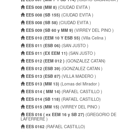
EES 008 (MM 8)
(CIUDAD EVITA )
EES 008 (SB 155)
(CIUDAD EVITA )
EES 008 (SB 58)
(CIUDAD EVITA )
EES 009 (SB 60 y MM 9)
(VIRREY DEL PINO )
EES 010 (EEM 10 Y ESB 55)
(Villa Celina )
EES 011 (ESB 06)
(SAN JUSTO )
EES 011 (EX EEM 11)
(SAN JUSTO )
EES 012 (EEM 012 )
(GONZALEZ CATAN)
EES 012 (ESB 39)
(GONZALEZ CATAN )
EES 013 (ESB 87)
(VILLA MADERO )
EES 013 (MM 13)
(Lomas del Mirador )
EES 014 ( MM 14)
(RAFAEL CASTILLO )
EES 014 (SB 118)
(RAFAEL CASTILLO)
EES 015 (MM 15)
(VIRREY DEL PINO )
EES 016 ( ex EEM 16 y SB 27)
(GREGORIO DE
LAFERRERE )
EES 0162
(RAFAEL CASTILLO)