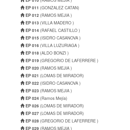
EP 011
(GONZALEZ CATAN)
EP 012
(RAMOS MEJIA )
EP 013
(VILLA MADERO )
EP 014
(RAFAEL CASTILLO )
EP 015
(ISIDRO CASANOVA )
EP 016
(VILLA LUZURIAGA )
EP 018
(ALDO BONZI )
EP 019
(GREGORIO DE LAFERRERE )
EP 020
(RAMOS MEJIA )
EP 021
(LOMAS DE MIRADOR)
EP 022
(ISIDRO CASANOVA )
EP 023
(RAMOS MEJIA )
EP 024
(Ramos Mejía)
EP 026
(LOMAS DE MIRADOR)
EP 027
(LOMAS DE MIRADOR)
EP 028
(GREGORIO DE LAFERRERE )
EP 029
(RAMOS MEJIA )