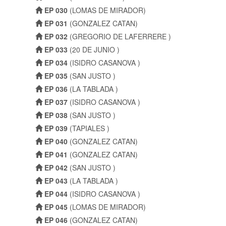
EP 030
(LOMAS DE MIRADOR)
EP 031
(GONZALEZ CATAN)
EP 032
(GREGORIO DE LAFERRERE )
EP 033
(20 DE JUNIO )
EP 034
(ISIDRO CASANOVA )
EP 035
(SAN JUSTO )
EP 036
(LA TABLADA )
EP 037
(ISIDRO CASANOVA )
EP 038
(SAN JUSTO )
EP 039
(TAPIALES )
EP 040
(GONZALEZ CATAN)
EP 041
(GONZALEZ CATAN)
EP 042
(SAN JUSTO )
EP 043
(LA TABLADA )
EP 044
(ISIDRO CASANOVA )
EP 045
(LOMAS DE MIRADOR)
EP 046
(GONZALEZ CATAN)