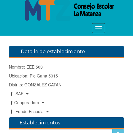
Detalle de establecimiento
Nombre: EEE 503
Ubicacion: Pio Gana 5015
Distrito: GONZALEZ CATAN
SAE
Cooperadora
Fondo Escuela
Establecimientos