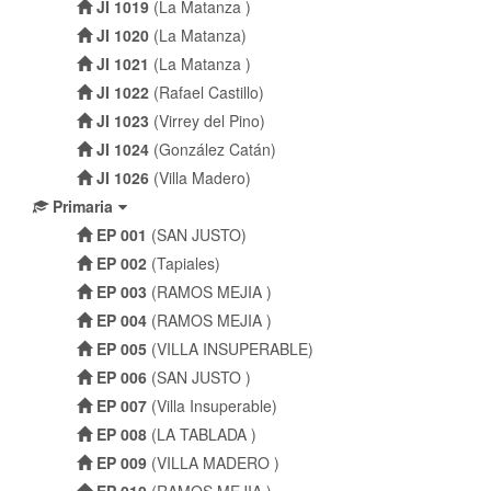
JI 1019
(La Matanza )
JI 1020
(La Matanza)
JI 1021
(La Matanza )
JI 1022
(Rafael Castillo)
JI 1023
(Virrey del Pino)
JI 1024
(González Catán)
JI 1026
(Villa Madero)
Primaria
EP 001
(SAN JUSTO)
EP 002
(Tapiales)
EP 003
(RAMOS MEJIA )
EP 004
(RAMOS MEJIA )
EP 005
(VILLA INSUPERABLE)
EP 006
(SAN JUSTO )
EP 007
(Villa Insuperable)
EP 008
(LA TABLADA )
EP 009
(VILLA MADERO )
EP 010
(RAMOS MEJIA )