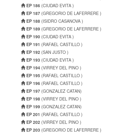
EP 186
(CIUDAD EVITA )
EP 187
(GREGORIO DE LAFERRERE )
EP 188
(ISIDRO CASANOVA )
EP 189
(GREGORIO DE LAFERRERE )
EP 190
(CIUDAD EVITA )
EP 191
(RAFAEL CASTILLO )
EP 192
(SAN JUSTO )
EP 193
(CIUDAD EVITA )
EP 194
(VIRREY DEL PINO )
EP 195
(RAFAEL CASTILLO )
EP 196
(RAFAEL CASTILLO )
EP 197
(GONZALEZ CATAN)
EP 198
(VIRREY DEL PINO )
EP 199
(GONZALEZ CATAN)
EP 201
(RAFAEL CASTILLO )
EP 202
(VIRREY DEL PINO )
EP 203
(GREGORIO DE LAFERRERE )