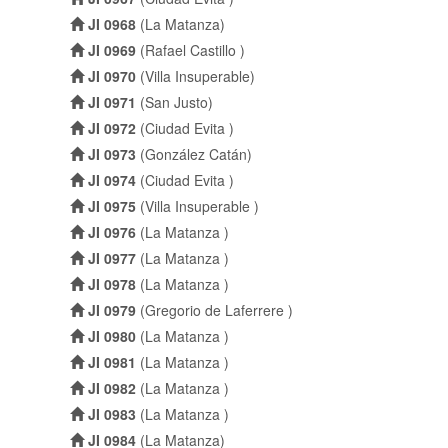
JI 0968
(La Matanza)
JI 0969
(Rafael Castillo )
JI 0970
(Villa Insuperable)
JI 0971
(San Justo)
JI 0972
(Ciudad Evita )
JI 0973
(González Catán)
JI 0974
(Ciudad Evita )
JI 0975
(Villa Insuperable )
JI 0976
(La Matanza )
JI 0977
(La Matanza )
JI 0978
(La Matanza )
JI 0979
(Gregorio de Laferrere )
JI 0980
(La Matanza )
JI 0981
(La Matanza )
JI 0982
(La Matanza )
JI 0983
(La Matanza )
JI 0984
(La Matanza)