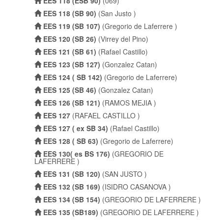
EES 118 (ESB 90)
(069)
EES 118 (SB 90)
(San Justo )
EES 119 (SB 107)
(Gregorio de Laferrere )
EES 120 (SB 26)
(Virrey del Pino)
EES 121 (SB 61)
(Rafael Castillo)
EES 123 (SB 127)
(Gonzalez Catan)
EES 124 ( SB 142)
(Gregorio de Laferrere)
EES 125 (SB 46)
(Gonzalez Catan)
EES 126 (SB 121)
(RAMOS MEJIA )
EES 127
(RAFAEL CASTILLO )
EES 127 ( ex SB 34)
(Rafael Castillo)
EES 128 ( SB 63)
(Gregorio de Laferrere)
EES 130( es BS 176)
(GREGORIO DE
LAFERRERE )
EES 131 (SB 120)
(SAN JUSTO )
EES 132 (SB 169)
(ISIDRO CASANOVA )
EES 134 (SB 154)
(GREGORIO DE LAFERRERE )
EES 135 (SB189)
(GREGORIO DE LAFERRERE )