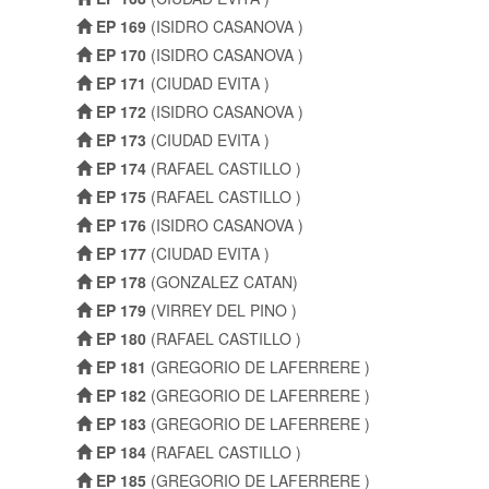
EP 169
(ISIDRO CASANOVA )
EP 170
(ISIDRO CASANOVA )
EP 171
(CIUDAD EVITA )
EP 172
(ISIDRO CASANOVA )
EP 173
(CIUDAD EVITA )
EP 174
(RAFAEL CASTILLO )
EP 175
(RAFAEL CASTILLO )
EP 176
(ISIDRO CASANOVA )
EP 177
(CIUDAD EVITA )
EP 178
(GONZALEZ CATAN)
EP 179
(VIRREY DEL PINO )
EP 180
(RAFAEL CASTILLO )
EP 181
(GREGORIO DE LAFERRERE )
EP 182
(GREGORIO DE LAFERRERE )
EP 183
(GREGORIO DE LAFERRERE )
EP 184
(RAFAEL CASTILLO )
EP 185
(GREGORIO DE LAFERRERE )