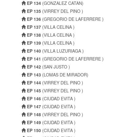
EP 134
(GONZALEZ CATAN)
EP 135
(VIRREY DEL PINO )
EP 136
(GREGORIO DE LAFERRERE )
EP 137
(VILLA CELINA )
EP 138
(VILLA CELINA )
EP 139
(VILLA CELINA )
EP 140
(VILLA LUZURIAGA )
EP 141
(GREGORIO DE LAFERRERE )
EP 142
(SAN JUSTO )
EP 143
(LOMAS DE MIRADOR)
EP 144
(VIRREY DEL PINO )
EP 145
(VIRREY DEL PINO )
EP 146
(CIUDAD EVITA )
EP 147
(CIUDAD EVITA )
EP 148
(VIRREY DEL PINO )
EP 149
(CIUDAD EVITA )
EP 150
(CIUDAD EVITA )