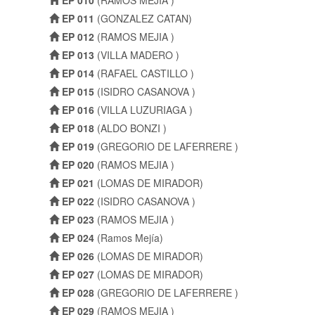
EP 011
(GONZALEZ CATAN)
EP 012
(RAMOS MEJIA )
EP 013
(VILLA MADERO )
EP 014
(RAFAEL CASTILLO )
EP 015
(ISIDRO CASANOVA )
EP 016
(VILLA LUZURIAGA )
EP 018
(ALDO BONZI )
EP 019
(GREGORIO DE LAFERRERE )
EP 020
(RAMOS MEJIA )
EP 021
(LOMAS DE MIRADOR)
EP 022
(ISIDRO CASANOVA )
EP 023
(RAMOS MEJIA )
EP 024
(Ramos Mejía)
EP 026
(LOMAS DE MIRADOR)
EP 027
(LOMAS DE MIRADOR)
EP 028
(GREGORIO DE LAFERRERE )
EP 029
(RAMOS MEJIA )