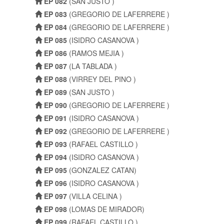
EP 082
(SAN JUSTO )
EP 083
(GREGORIO DE LAFERRERE )
EP 084
(GREGORIO DE LAFERRERE )
EP 085
(ISIDRO CASANOVA )
EP 086
(RAMOS MEJIA )
EP 087
(LA TABLADA )
EP 088
(VIRREY DEL PINO )
EP 089
(SAN JUSTO )
EP 090
(GREGORIO DE LAFERRERE )
EP 091
(ISIDRO CASANOVA )
EP 092
(GREGORIO DE LAFERRERE )
EP 093
(RAFAEL CASTILLO )
EP 094
(ISIDRO CASANOVA )
EP 095
(GONZALEZ CATAN)
EP 096
(ISIDRO CASANOVA )
EP 097
(VILLA CELINA )
EP 098
(LOMAS DE MIRADOR)
EP 099
(RAFAEL CASTILLO )