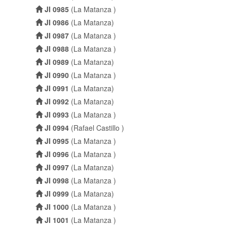
JI 0985
(La Matanza )
JI 0986
(La Matanza)
JI 0987
(La Matanza )
JI 0988
(La Matanza )
JI 0989
(La Matanza)
JI 0990
(La Matanza )
JI 0991
(La Matanza)
JI 0992
(La Matanza)
JI 0993
(La Matanza )
JI 0994
(Rafael Castillo )
JI 0995
(La Matanza )
JI 0996
(La Matanza )
JI 0997
(La Matanza)
JI 0998
(La Matanza )
JI 0999
(La Matanza)
JI 1000
(La Matanza )
JI 1001
(La Matanza )