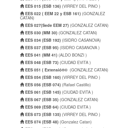
EES 015 (ESB 136)
(VIRREY DEL PINO )
EES 022 ( EEM 22 y ESB 161)
(GONZALEZ
CATAN)
EES 027(Sede EEM 27)
(GONZALEZ CATAN)
EES 030 (MM 30)
(GONZALEZ CATAN)
EES 034 (ESB 192)
(ISIDRO CASANOVA)
EES 037 (ESB 95)
(ISIDRO CASANOVA )
EES 041 (MM 41)
(ALDO BONZI )
EES 048 (ESB 73)
(CIUDAD EVITA )
EES 051 ( Extensió®©
(GONZALEZ CATAN)
EES 054 (ESB 160)
(VIRREY DEL PINO )
EES 056 (ESB 074)
(Rafael Castillo)
EES 061 (ESB 145)
(CIUDAD EVITA )
EES 067 (ESB 35)
(GONZALEZ CATAN)
EES 069 (ESB 64)
(CIUDAD EVITA )
EES 073 (ESB 135)
(VIRREY DEL PINO )
EES 074 (ESB 48)
(Gonzalez Catan)