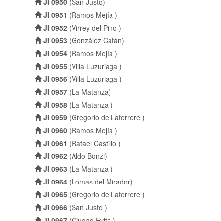
JI 0950
(San Justo)
JI 0951
(Ramos Mejía )
JI 0952
(Virrey del Pino )
JI 0953
(González Catán)
JI 0954
(Ramos Mejía )
JI 0955
(Villa Luzuriaga )
JI 0956
(Villa Luzuriaga )
JI 0957
(La Matanza)
JI 0958
(La Matanza )
JI 0959
(Gregorio de Laferrere )
JI 0960
(Ramos Mejía )
JI 0961
(Rafael Castillo )
JI 0962
(Aldo Bonzi)
JI 0963
(La Matanza )
JI 0964
(Lomas del Mirador)
JI 0965
(Gregorio de Laferrere )
JI 0966
(San Justo )
JI 0967
(Ciudad Evita )