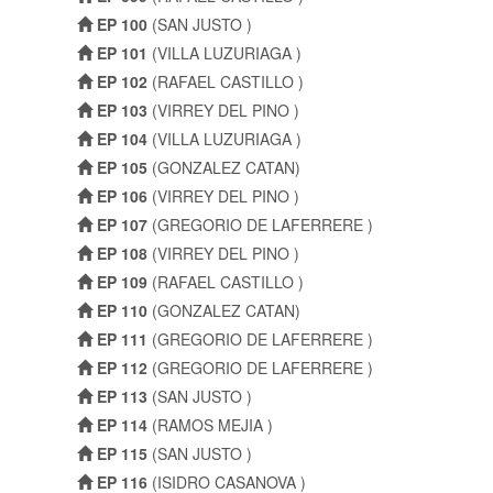
EP 100
(SAN JUSTO )
EP 101
(VILLA LUZURIAGA )
EP 102
(RAFAEL CASTILLO )
EP 103
(VIRREY DEL PINO )
EP 104
(VILLA LUZURIAGA )
EP 105
(GONZALEZ CATAN)
EP 106
(VIRREY DEL PINO )
EP 107
(GREGORIO DE LAFERRERE )
EP 108
(VIRREY DEL PINO )
EP 109
(RAFAEL CASTILLO )
EP 110
(GONZALEZ CATAN)
EP 111
(GREGORIO DE LAFERRERE )
EP 112
(GREGORIO DE LAFERRERE )
EP 113
(SAN JUSTO )
EP 114
(RAMOS MEJIA )
EP 115
(SAN JUSTO )
EP 116
(ISIDRO CASANOVA )