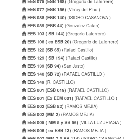
EES 075 (ESB 168)
(Gregorio de Laferrere)
EES 077 (ESB 156)
(Virrey del Pino )
EES 088 (ESB 140)
(ISIDRO CASANOVA )
EES 089 (ESB 44)
(Gonzalez Catan)
EES 103 ( SB 144)
(Gregorio Laferrere)
EES 108 ( ex ESB 20)
(Gregorio de Laferrere)
EES 122 (SB 65)
(Rafael Castillo)
EES 129 ( SB 194)
(Rafael Castillo)
EES 139 (SB 94)
(San Justo)
EES 140 (SB 72)
(RAFAEL CASTILLO )
EES 149
(R. CASTILLO)
EES 001 (ESB 019)
(RAFAEL CASTILLO)
EES 001 (Ex EEM 001)
(RAFAEL CASTILLO )
EES 002 (ESB 82)
(RAMOS MEJIA)
EES 002 (MM 2)
(RAMOS MEJIA)
EES 005 ( MM 5 y SB 56)
(VILLA LUZURIAGA )
EES 006 ( ex ESB 13)
(RAMOS MEJIA )
EES 007 (MM 7 Y SB 114)
(ISIDRO CASANOVA )