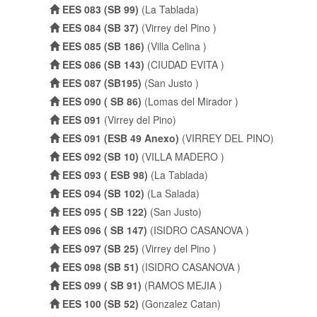
EES 083 (SB 99)
(La Tablada)
EES 084 (SB 37)
(Virrey del Pino )
EES 085 (SB 186)
(Villa Celina )
EES 086 (SB 143)
(CIUDAD EVITA )
EES 087 (SB195)
(San Justo )
EES 090 ( SB 86)
(Lomas del Mirador )
EES 091
(Virrey del Pino)
EES 091 (ESB 49 Anexo)
(VIRREY DEL PINO)
EES 092 (SB 10)
(VILLA MADERO )
EES 093 ( ESB 98)
(La Tablada)
EES 094 (SB 102)
(La Salada)
EES 095 ( SB 122)
(San Justo)
EES 096 ( SB 147)
(ISIDRO CASANOVA )
EES 097 (SB 25)
(Virrey del Pino )
EES 098 (SB 51)
(ISIDRO CASANOVA )
EES 099 ( SB 91)
(RAMOS MEJIA )
EES 100 (SB 52)
(Gonzalez Catan)