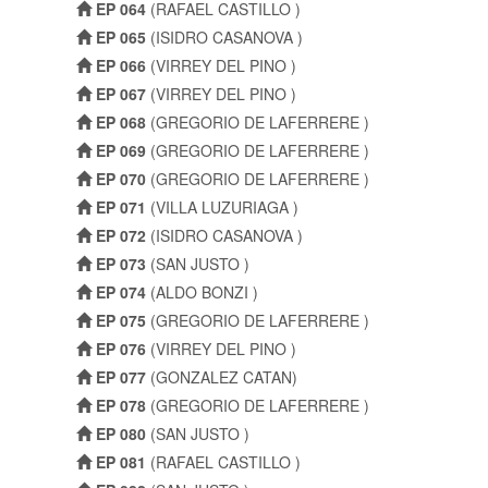
EP 064
(RAFAEL CASTILLO )
EP 065
(ISIDRO CASANOVA )
EP 066
(VIRREY DEL PINO )
EP 067
(VIRREY DEL PINO )
EP 068
(GREGORIO DE LAFERRERE )
EP 069
(GREGORIO DE LAFERRERE )
EP 070
(GREGORIO DE LAFERRERE )
EP 071
(VILLA LUZURIAGA )
EP 072
(ISIDRO CASANOVA )
EP 073
(SAN JUSTO )
EP 074
(ALDO BONZI )
EP 075
(GREGORIO DE LAFERRERE )
EP 076
(VIRREY DEL PINO )
EP 077
(GONZALEZ CATAN)
EP 078
(GREGORIO DE LAFERRERE )
EP 080
(SAN JUSTO )
EP 081
(RAFAEL CASTILLO )