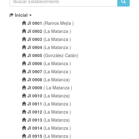
Inicial
JI 0901
(Ramos Mejía )
JI 0902
(La Matanza )
JI 0903
(La Matanza )
JI 0904
(La Matanza )
JI 0905
(González Catán)
JI 0906
(La Matanza )
JI 0907
(La Matanza )
JI 0908
(La Matanza)
JI 0909
( La Matanza )
JI 0910
(La Matanza)
JI 0911
(La Matanza )
JI 0912
(La Matanza )
JI 0913
(La Matanza)
JI 0914
(La Matanza )
JI 0915
(La Matanza )